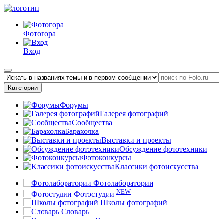
Фотогора
Вход
Категории
Форумы
Галерея фотографий
Сообщества
Барахолка
Выставки и проекты
Обсуждение фототехники
Фотоконкурсы
Классики фотоискусства
Фотолаборатории
NEW
Фотостудии
Школы фотографий
Словарь