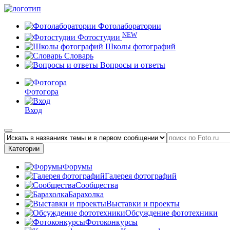
Фотолаборатории
NEW
Фотостудии
Школы фотографий
Словарь
Вопросы и ответы
Фотогора
Вход
Категории
Форумы
Галерея фотографий
Сообщества
Барахолка
Выставки и проекты
Обсуждение фототехники
Фотоконкурсы