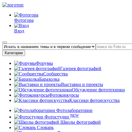
Фотогора
Вход
Категории
Форумы
Галерея фотографий
Сообщества
Барахолка
Выставки и проекты
Обсуждение фототехники
Фотоконкурсы
Классики фотоискусства
Фотолаборатории
NEW
Фотостудии
Школы фотографий
Словарь