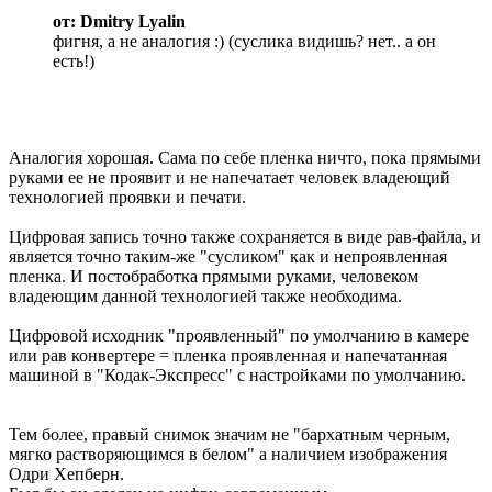
от: Dmitry Lyalin
фигня, а не аналогия :) (суслика видишь? нет.. а он
есть!)
Аналогия хорошая. Сама по себе пленка ничто, пока прямыми
руками ее не проявит и не напечатает человек владеющий
технологией проявки и печати.
Цифровая запись точно также сохраняется в виде рав-файла, и
является точно таким-же "сусликом" как и непроявленная
пленка. И постобработка прямыми руками, человеком
владеющим данной технологией также необходима.
Цифровой исходник "проявленный" по умолчанию в камере
или рав конвертере = пленка проявленная и напечатанная
машиной в "Кодак-Экспресс" с настройками по умолчанию.
Тем более, правый снимок значим не "бархатным черным,
мягко растворяющимся в белом" а наличием изображения
Одри Хепберн.