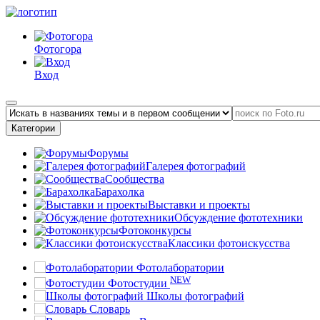
Фотогора
Вход
Категории
Форумы
Галерея фотографий
Сообщества
Барахолка
Выставки и проекты
Обсуждение фототехники
Фотоконкурсы
Классики фотоискусства
Фотолаборатории
NEW
Фотостудии
Школы фотографий
Словарь