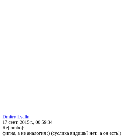
Dmitry Lyalin
17 сент. 2015 г., 00:59:34
Re[tombo]:
фигня, а не аналогия :) (суслика видишь? нет.. а он есть!)