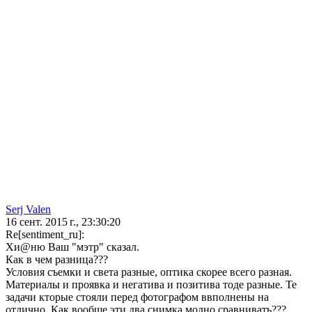
Serj Valen
16 сент. 2015 г., 23:30:20
Re[sentiment_ru]:
Хи@ню Ваш "мэтр" сказал.
Как в чем разница???
Условия съемки и света разные, оптика скорее всего разная.
Материалы и проявка и негатива и позитива тоде разные. Те
задачи кторые стояли перед фотографом ввполнены на
отлично. Как вообще эти два снимка модно сравнивать???