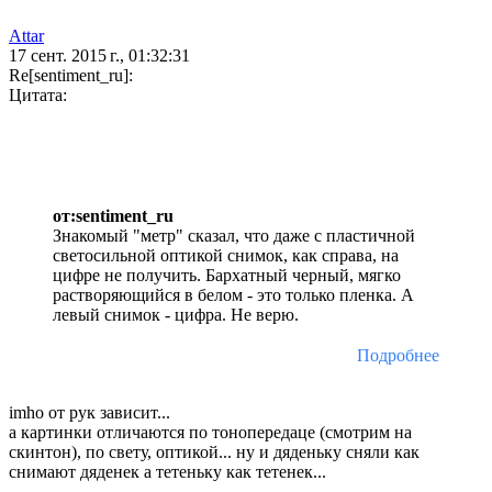
Attar
17 сент. 2015 г., 01:32:31
Re[sentiment_ru]:
Цитата:
от:sentiment_ru
Знакомый "метр" сказал, что даже с пластичной
светосильной оптикой снимок, как справа, на
цифре не получить. Бархатный черный, мягко
растворяющийся в белом - это только пленка. А
левый снимок - цифра. Не верю.
Подробнее
imho от рук зависит...
а картинки отличаются по тонопередаце (смотрим на
скинтон), по свету, оптикой... ну и дяденьку сняли как
снимают дяденек а тетеньку как тетенек...