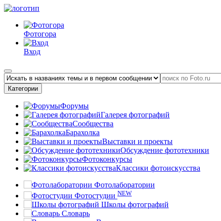
Фотогора
Вход
Категории
Форумы
Галерея фотографий
Сообщества
Барахолка
Выставки и проекты
Обсуждение фототехники
Фотоконкурсы
Классики фотоискусства
Фотолаборатории
NEW
Фотостудии
Школы фотографий
Словарь