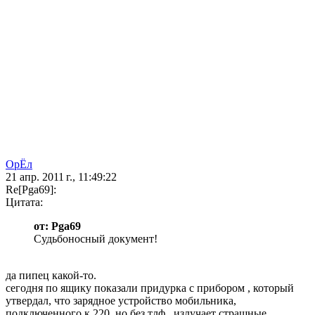
ОрЁл
21 апр. 2011 г., 11:49:22
Re[Pga69]:
Цитата:
от: Pga69
Судьбоносный документ!
да пипец какой-то.
сегодня по ящику показали придурка с прибором , который
утвердал, что зарядное устройство мобильника,
подключенного к 220, но без тлф , излучает страшные