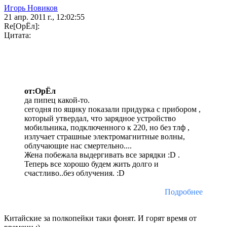
Игорь Новиков
21 апр. 2011 г., 12:02:55
Re[ОрЁл]:
Цитата:
от:ОрЁл
да пипец какой-то.
сегодня по ящику показали придурка с прибором ,
который утвердал, что зарядное устройство
мобильника, подключенного к 220, но без тлф ,
излучает страшные электромагнитные волны,
облучающие нас смертельно....
Жена побежала выдергивать все зарядки :D .
Теперь все хорошо будем жить долго и
счастливо..без облучения. :D
Подробнее
Китайские за полкопейки таки фонят. И горят время от