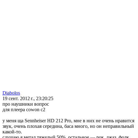
Diabolos
19 сент. 2012 г., 23:20:25
про наушники вопрос
для плеера cowon c2
у меня ща Sennheiser HD 212 Pro, мне в них не очень нравится
звук, очень плохая середина, баса много, но он неправильный
какой-то.
слушаю я метал тяжелый 50%, остальное — рок, джаз, фолк,