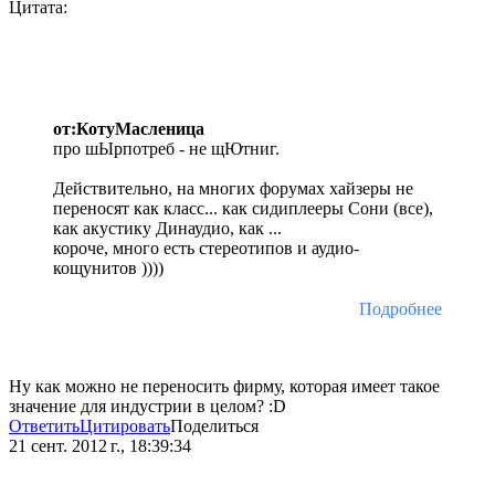
Цитата:
от:КотуМасленица
про шЫрпотреб - не щЮтниг.
Действительно, на многих форумах хайзеры не
переносят как класс... как сидиплееры Сони (все),
как акустику Динаудио, как ...
короче, много есть стереотипов и аудио-
кощунитов ))))
Подробнее
Ну как можно не переносить фирму, которая имеет такое
значение для индустрии в целом? :D
Ответить
Цитировать
Поделиться
21 сент. 2012 г., 18:39:34