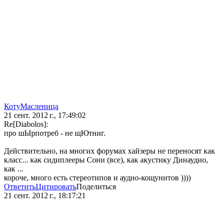
КотуМасленица
21 сент. 2012 г., 17:49:02
Re[Diabolos]:
про шЫрпотреб - не щЮтниг.
Действительно, на многих форумах хайзеры не переносят как
класс... как сидиплееры Сони (все), как акустику Динаудио,
как ...
короче, много есть стереотипов и аудио-кощунитов ))))
Ответить
Цитировать
Поделиться
21 сент. 2012 г., 18:17:21