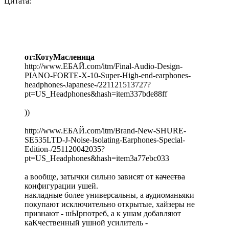
Цитата:
от:КотуМасленица
http://www.ЕБАЙ.com/itm/Final-Audio-Design-
PIANO-FORTE-X-10-Super-High-end-earphones-
headphones-Japanese-/221121513727?
pt=US_Headphones&hash=item337bde88ff
))
http://www.ЕБАЙ.com/itm/Brand-New-SHURE-
SE535LTD-J-Noise-Isolating-Earphones-Special-
Edition-/251120042035?
pt=US_Headphones&hash=item3a77ebc033
а вообще, затычки сильно зависят от
качества
конфигурации ушей.
накладные более универсальны, а аудиоманьяки
покупают исключительно открытые, хайзеры не
признают - шЫрпотреб, а к ушам добавляют
каКчественный ушной усилитель -