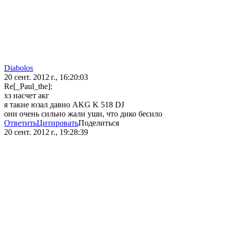
Diabolos
20 сент. 2012 г., 16:20:03
Re[_Paul_the]:
хз насчет акг
я такие юзал давно AKG K 518 DJ
они очень сильно жали уши, что дико бесило
Ответить
Цитировать
Поделиться
20 сент. 2012 г., 19:28:39