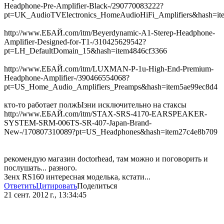
Headphone-Pre-Amplifier-Black-/290770083222?
pt=UK_AudioTVElectronics_HomeAudioHiFi_Amplifiers&hash=it
http://www.ЕБАЙ.com/itm/Beyerdynamic-A1-Sterep-Headphone-
Amplifier-Designed-for-T1-/310425629542?
pt=LH_DefaultDomain_15&hash=item4846cf3366
http://www.ЕБАЙ.com/itm/LUXMAN-P-1u-High-End-Premium-
Headphone-Amplifier-/390466554068?
pt=US_Home_Audio_Amplifiers_Preamps&hash=item5ae99ec8d4
кто-то работает полжЫзни исключительно на стаксы
http://www.ЕБАЙ.com/itm/STAX-SRS-4170-EARSPEAKER-
SYSTEM-SRM-006TS-SR-407-Japan-Brand-
New-/170807310089?pt=US_Headphones&hash=item27c4e8b709
рекомендую магазин doctorhead, там можно и поговорить и
послушать... разного.
Зенх RS160 интересная моделька, кстати...
Ответить
Цитировать
Поделиться
21 сент. 2012 г., 13:34:45