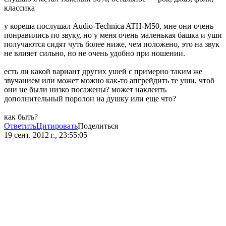
классика
у кореша послушал Audio-Technica ATH-M50, мне они очень
понравились по звуку, но у меня очень маленькая башка и уши
получаются сидят чуть более ниже, чем положено, это на звук
не влияет сильно, но не очень удобно при ношении.
есть ли какой вариант других ушей с примерно таким же
звучанием или может можно как-то апгрейдить те уши, чтоб
они не были низко посажены? может наклеить
дополнительный поролон на душку или еще что?
как быть?
Ответить
Цитировать
Поделиться
19 сент. 2012 г., 23:55:05