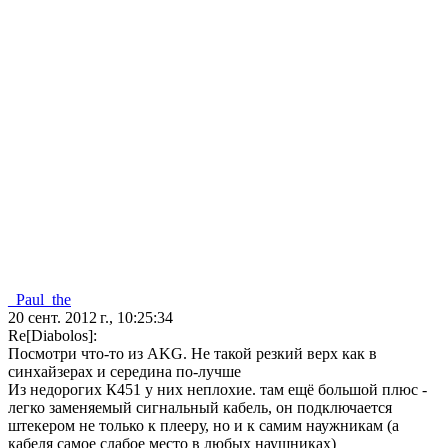
_Paul_the
20 сент. 2012 г., 10:25:34
Re[Diabolos]:
Посмотри что-то из AKG. Не такой резкий верх как в
синхайзерах и середина по-лучше
Из недорогих К451 у них неплохие. там ещё большой плюс -
легко заменяемый сигнальный кабель, он подключается
штекером не только к плееру, но и к самим наужникам (а
кабеля самое слабое место в любых наушниках)