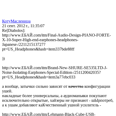
КотуМасленица
21 сент. 2012 г., 11:35:07
Re[Diabolos]:
http://www.ЕБАЙ.com/itm/Final-Audio-Design-PIANO-FORTE-
X-10-Super-High-end-earphones-headphones-
Japanese-/221121513727?
pt=US_Headphones&hash=item337bde88ff
))
http://www.ЕБАЙ.com/itm/Brand-New-SHURE-SE535LTD-J-
Noise-Isolating-Earphones-Special-Edition-/251120042035?
pt=US_Headphones&hash=item3a77ebc033
а вообще, затычки сильно зависят от
качества
конфигурации
ушей.
накладные более универсальны, а аудиоманьяки покупают
исключительно открытые, хайзеры не признают - шЫрпотреб,
а к ушам добавляют каКчественный ушной усилитель -
http://www.ЕБАЙ.com/itm/Lehmann-Black-Cube-USB-