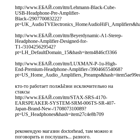
http://www.ЕБАЙ.com/itm/Lehmann-Black-Cube-
USB-Headphone-Pre-Amplifier-
Black-/290770083222?
pt=UK_AudioTVElectronics_HomeAudioHiFi_Amplifiers&ha
http://www.ЕБАЙ.com/itm/Beyerdynamic-A1-Sterep-
Headphone-Amplifier-Designed-for-
T1-/310425629542?
pt=LH_DefaultDomain_15&hash=item4846cf3366
http://www.ЕБАЙ.com/itm/LUXMAN-P-1u-High-
End-Premium-Headphone-Amplifier-/390466554068?
pt=US_Home_Audio_Amplifiers_Preamps&hash=item5ae99e
кто-то работает полжЫзни исключительно на
стаксы
http://www.ЕБАЙ.com/itm/STAX-SRS-4170-
EARSPEAKER-SYSTEM-SRM-006TS-SR-407-
Japan-Brand-New-/170807310089?
pt=US_Headphones&hash=item27c4e8b709
рекомендую магазин doctorhead, там можно и
поговорить и послушать... разного.