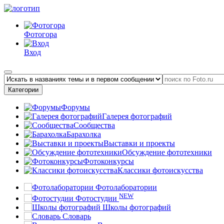
Фотогора
Вход
Категории
Форумы
Галерея фотографий
Сообщества
Барахолка
Выставки и проекты
Обсуждение фототехники
Фотоконкурсы
Классики фотоискусства
Фотолаборатории
NEW
Фотостудии
Школы фотографий
Словарь