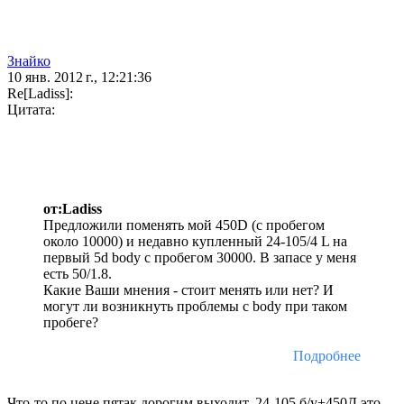
Знайко
10 янв. 2012 г., 12:21:36
Re[Ladiss]:
Цитата:
от:Ladiss
Предложили поменять мой 450D (с пробегом
около 10000) и недавно купленный 24-105/4 L на
первый 5d body с пробегом 30000. В запасе у меня
есть 50/1.8.
Какие Ваши мнения - стоит менять или нет? И
могут ли возникнуть проблемы с body при таком
пробеге?
Подробнее
Что-то по цене пятак дорогим выходит. 24-105 б/у+450Д это