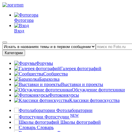
Фотогора
Вход
Категории
Форумы
Галерея фотографий
Сообщества
Барахолка
Выставки и проекты
Обсуждение фототехники
Фотоконкурсы
Классики фотоискусства
Фотолаборатории
NEW
Фотостудии
Школы фотографий
Словарь