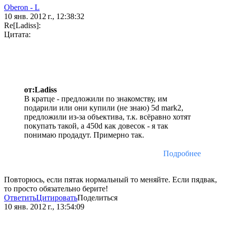
Oberon - L
10 янв. 2012 г., 12:38:32
Re[Ladiss]:
Цитата:
от:Ladiss
В кратце - предложили по знакомству, им
подарили или они купили (не знаю) 5d mark2,
предложили из-за объектива, т.к. всёравно хотят
покупать такой, а 450d как довесок - я так
понимаю продадут. Примерно так.
Подробнее
Повторюсь, если пятак нормальный то меняйте. Если пядвак,
то просто обязательно берите!
Ответить
Цитировать
Поделиться
10 янв. 2012 г., 13:54:09