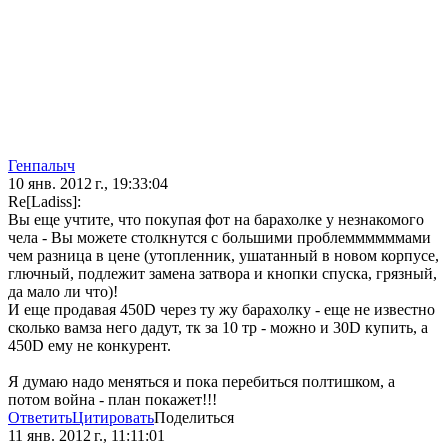
Генпалыч
10 янв. 2012 г., 19:33:04
Re[Ladiss]:
Вы еще учтите, что покупая фот на барахолке у незнакомого
чела - Вы можете столкнутся с большими проблеммммммами
чем разница в цене (утопленник, ушатанный в новом корпусе,
глючный, подлежит замена затвора и кнопки спуска, грязный,
да мало ли что)!
И еще продавая 450D через ту жу барахолку - еще не известно
сколько вамза него дадут, тк за 10 тр - можно и 30D купить, а
450D ему не конкурент.
Я думаю надо меняться и пока перебиться полтишком, а
потом война - план покажет!!!
Ответить
Цитировать
Поделиться
11 янв. 2012 г., 11:11:01