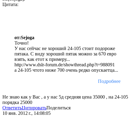
Цитата:
от:Sejoga
Точно!
У нас сейчас не хороший 24-105 стоит подороже
пятака. С виду хороший пятак можно за 670 евро
взять, как етот к примеру...
http://www.dslr-forum.de/showthread.php?t=988091
а 24-105 чтото ниже 700 очень редко опускаетца...
Подробнее
Не знаю как у Вас , а у нас 5д средняя цена 35000 , на 24-105
порядка 25000
Ответить
Цитировать
Поделиться
10 янв. 2012 г., 14:08:05