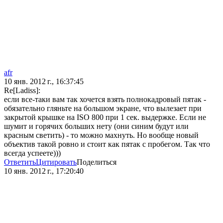
afr
10 янв. 2012 г., 16:37:45
Re[Ladiss]:
если все-таки вам так хочется взять полнокадровый пятак -
обязательно гляньте на большом экране, что вылезает при
закрытой крышке на ISO 800 при 1 сек. выдержке. Если не
шумит и горячих больших нету (они синим будут или
красным светить) - то можно махнуть. Но вообще новый
объектив такой ровно и стоит как пятак с пробегом. Так что
всегда успеете)))
Ответить
Цитировать
Поделиться
10 янв. 2012 г., 17:20:40