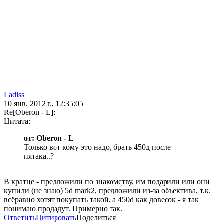
Ladiss
10 янв. 2012 г., 12:35:05
Re[Oberon - L]:
Цитата:
от: Oberon - L
Только вот кому это надо, брать 450д после
пятака..?
В кратце - предложили по знакомству, им подарили или они
купили (не знаю) 5d mark2, предложили из-за объектива, т.к.
всёравно хотят покупать такой, а 450d как довесок - я так
понимаю продадут. Примерно так.
Ответить
Цитировать
Поделиться