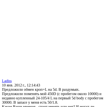
Ladiss
10 янв. 2012 г., 12:14:43
Предложили обмен кроп+L на 5d. В раздумьях.
Предложили поменять мой 450D (с пробегом около 10000) и
недавно купленный 24-105/4 L на первый 5d body с пробегом
30000. В запасе у меня есть 50/1.8.
Какие Ваши мнения - стоит менять или нет? И могут ли