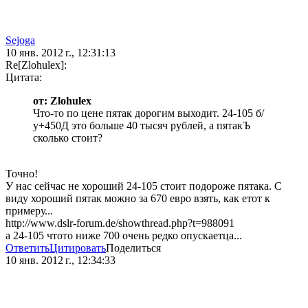
Sejoga
10 янв. 2012 г., 12:31:13
Re[Zlohulex]:
Цитата:
от: Zlohulex
Что-то по цене пятак дорогим выходит. 24-105 б/
у+450Д это больше 40 тысяч рублей, а пятакЪ
сколько стоит?
Точно!
У нас сейчас не хороший 24-105 стоит подороже пятака. С
виду хороший пятак можно за 670 евро взять, как етот к
примеру...
http://www.dslr-forum.de/showthread.php?t=988091
а 24-105 чтото ниже 700 очень редко опускаетца...
Ответить
Цитировать
Поделиться
10 янв. 2012 г., 12:34:33