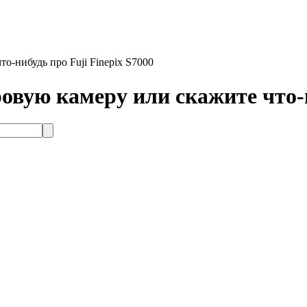
о-нибудь про Fuji Finepix S7000
вую камеру или скажите что-н