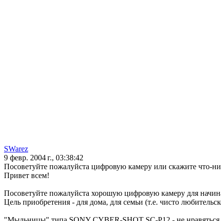
SWarez
9 февр. 2004 г., 03:38:42
Посоветуйте пожалуйста цифровую камеру или скажите что-нибу
Привет всем!
Посоветуйте пожалуйста хорошую цифровую камеру для начи
Цель приобретения - для дома, для семьи (т.е. чисто любительск
"Мыльницы" типа SONY CYBER-SHOT SC-P12 - не нравяться (н