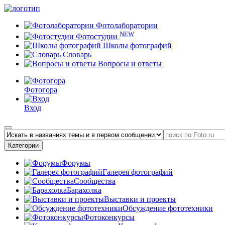
Фотолаборатории
NEW
Фотостудии
Школы фотографий
Словарь
Вопросы и ответы
Фотогора
Вход
Категории
Форумы
Галерея фотографий
Сообщества
Барахолка
Выставки и проекты
Обсуждение фототехники
Фотоконкурсы