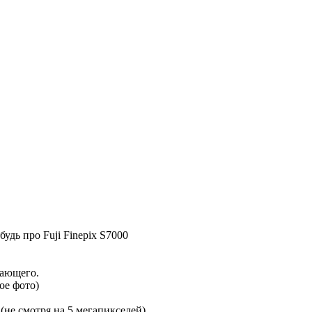
дь про Fuji Finepix S7000
нающего.
ое фото)
е смотря на 5 мегапикселей)