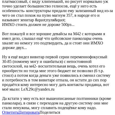
платмассовый, с виду хлипенький, но рисует нормально уж
точно уделает большинство гелиосов, ещё у него есть
особенность- конструкторы придали ему зализанный вид из-за
чего он стал похож на пулю магнум 357, в народе его и
называют зенитар &quot;пуля&quot;
ИМХО стоить должен не дороже 500рэ...
Вот пожалуй и все хорошие девайсы на М42 с которыми я
имел дело, слышал ещё что цейсовские панколары очень
хвалят но немогу это подтвердить, да и стоят они ИМХО
дороже двух...
Ну я ещё видел вивитар первой серии переменнофокусный
30-85 (помоему могу и ошибаться) с непостоянной
светосилой, на м42- восхитительная вещь, очень хотел его
приобрести но тогда мне этого бюджет не позволял (6 т.р.
стоил) а потом когда деньги уже появились я сменил систему
и потребность в том вивитаре отпала, он кстати до сих пор
продаётся кому интересно могу дать контакты продавца, вот
моё мыло: LeX29c@yandex.ru
Да кстати у мну есть все вышеописанные полтинники (кроме
панколара), в связи с переходом на другую систему они мне
стали ненужны, могу сплавить подещёвке кому надо.
Ответить
Цитировать
Поделиться