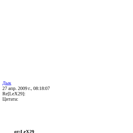
Дык
27 апр. 2009 г., 08:18:07
Re[LeX29]:
Цитата:
от:LeX29