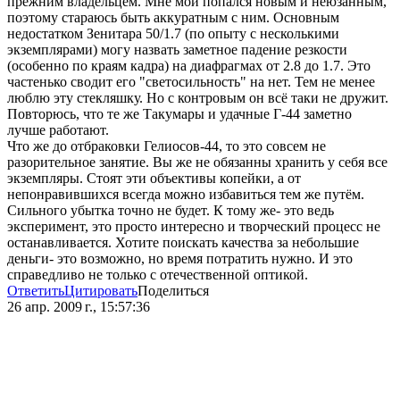
прежним владельцем. Мне мой попался новым и неюзанным,
поэтому стараюсь быть аккуратным с ним. Основным
недостатком Зенитара 50/1.7 (по опыту с несколькими
экземплярами) могу назвать заметное падение резкости
(особенно по краям кадра) на диафрагмах от 2.8 до 1.7. Это
частенько сводит его "светосильность" на нет. Тем не менее
люблю эту стекляшку. Но с контровым он всё таки не дружит.
Повторюсь, что те же Такумары и удачные Г-44 заметно
лучше работают.
Что же до отбраковки Гелиосов-44, то это совсем не
разорительное занятие. Вы же не обязанны хранить у себя все
экземпляры. Стоят эти объективы копейки, а от
непонравившихся всегда можно избавиться тем же путём.
Сильного убытка точно не будет. К тому же- это ведь
эксперимент, это просто интересно и творческий процесс не
останавливается. Хотите поискать качества за небольшие
деньги- это возможно, но время потратить нужно. И это
справедливо не только с отечественной оптикой.
Ответить
Цитировать
Поделиться
26 апр. 2009 г., 15:57:36