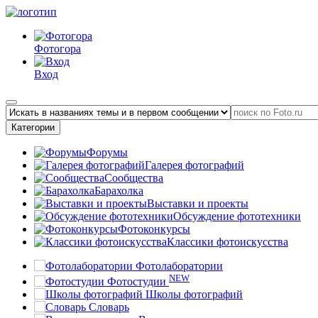
Фотогора
Вход
Категории
Форумы
Галерея фотографий
Сообщества
Барахолка
Выставки и проекты
Обсуждение фототехники
Фотоконкурсы
Классики фотоискусства
Фотолаборатории
NEW
Фотостудии
Школы фотографий
Словарь