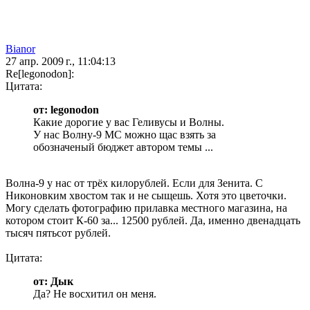
Bianor
27 апр. 2009 г., 11:04:13
Re[legonodon]:
Цитата:
от: legonodon
Какие дорогие у вас Геливусы и Волны.
У нас Волну-9 МС можно щас взять за
обозначеный бюджет автором темы ...
Волна-9 у нас от трёх килорублей. Если для Зенита. С
Никоновким хвостом так и не сыщешь. Хотя это цветочки.
Могу сделать фотографию прилавка местного магазина, на
котором стоит К-60 за... 12500 рублей. Да, именно двенадцать
тысяч пятьсот рублей.
Цитата:
от: Дык
Да? Не восхитил он меня.