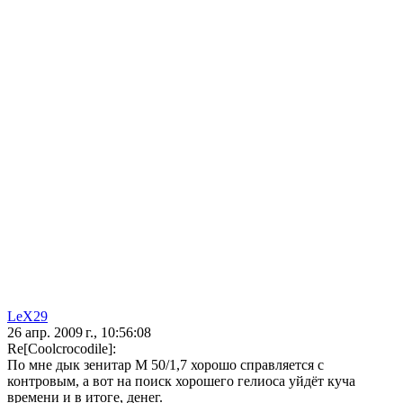
LeX29
26 апр. 2009 г., 10:56:08
Re[Coolcrocodile]:
По мне дык зенитар М 50/1,7 хорошо справляется с
контровым, а вот на поиск хорошего гелиоса уйдёт куча
времени и в итоге, денег.