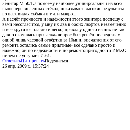
Зенитар М 50/1,7 помоему наиболее унивирсальный из всех
вышеперечисленных стёкол, показывает высокие результаты
во всех видах съёмки в т.ч. и макро...
А насчёт прочности и надёжности этого зенитара поспешу с
вами несогласится, у мну их два в обоих люфтов незамеченно
и всё крутится плавно и легко, правда у одного из них не так
давно сломалась прыгалка- вопрос был решён посредствам
одной лишь часовой отвёртки за 10мин, впечатления от его
ремонта остались самые приятные- всё сделано просто и
надёжно, он по надёжности и по ремонтопригодности ИМХО
ничем не уступает И-61.
Ответить
Цитировать
Поделиться
26 апр. 2009 г., 15:37:24