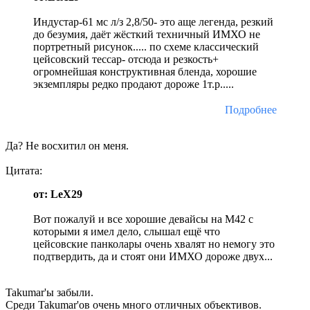
Индустар-61 мс л/з 2,8/50- это аще легенда, резкий
до безумия, даёт жёсткий техничный ИМХО не
портретный рисунок..... по схеме классический
цейсовский тессар- отсюда и резкость+
огромнейшая конструктивная бленда, хорошие
экземпляры редко продают дороже 1т.р.....
Подробнее
Да? Не восхитил он меня.
Цитата:
от: LeX29
Вот пожалуй и все хорошие девайсы на М42 с
которыми я имел дело, слышал ещё что
цейсовские панколары очень хвалят но немогу это
подтвердить, да и стоят они ИМХО дороже двух...
Takumar'ы забыли.
Среди Takumar'ов очень много отличных объективов.