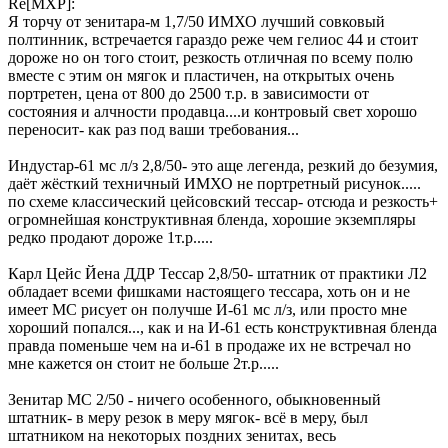
Re[MXP]:
Я торчу от зенитара-м 1,7/50 ИМХО лучший совковый
полтинник, встречается гараздо реже чем гелиос 44 и стоит
дороже но он того стоит, резкость отличная по всему полю
вместе с этим он мягок и пластичен, на открытых очень
портретен, цена от 800 до 2500 т.р. в зависимости от
состояния и алчности продавца....и контровый свет хорошо
переносит- как раз под ваши требования...
Индустар-61 мс л/з 2,8/50- это аще легенда, резкий до безумия,
даёт жёсткий техничный ИМХО не портретный рисунок.....
по схеме классический цейсовский тессар- отсюда и резкость+
огромнейшая конструктивная бленда, хорошие экземпляры
редко продают дороже 1т.р.....
Карл Цейс Йена ДДР Тессар 2,8/50- штатник от практики Л2
обладает всеми фишками настоящего тессара, хоть он и не
имеет МС рисует он получше И-61 мс л/з, или просто мне
хороший попался..., как и на И-61 есть конструктивная бленда
правда поменьше чем на и-61 в продаже их не встречал но
мне кажется он стоит не больше 2т.р.....
Зенитар МС 2/50 - ничего особенного, обыкновенный
штатник- в меру резок в меру мягок- всё в меру, был
штатником на некоторых поздних зенитах, весь