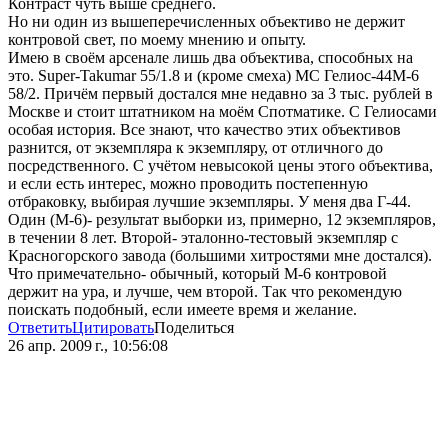
Контраст чуть выше среднего.
Но ни один из вышеперечисленных объективо не держит
контровой свет, по моему мнению и опыту.
Имею в своём арсенале лишь два объектива, способных на
это. Super-Takumar 55/1.8 и (кроме смеха) МС Гелиос-44М-6
58/2. Причём первый достался мне недавно за 3 тыс. рублей в
Москве и стоит штатником на моём Спотматике. С Гелиосами
особая история. Все знают, что качество этих объективов
разнится, от экземпляра к экземпляру, от отличного до
посредственного. С учётом невысокой цены этого объектива,
и если есть интерес, можно проводить постепенную
отбраковку, выбирая лучшие экземпляры. У меня два Г-44.
Один (М-6)- результат выборки из, примерно, 12 экземпляров,
в течении 8 лет. Второй- эталонно-тестовый экземпляр с
Красногорского завода (большими хитростями мне достался).
Что примечательно- обычный, который М-6 контровой
держит на ура, и лучше, чем второй. Так что рекомендую
поискать подобный, если имеете время и желание.
Ответить
Цитировать
Поделиться
26 апр. 2009 г., 10:56:08