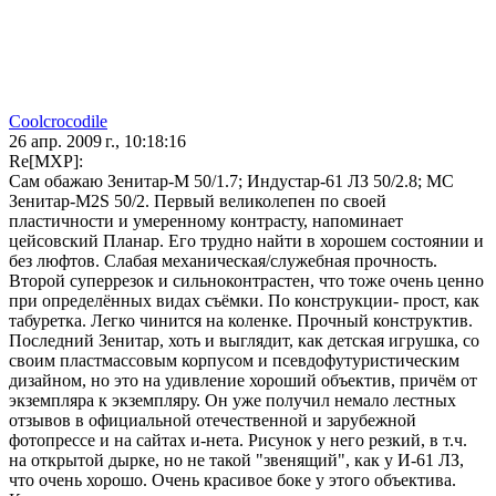
Coolcrocodile
26 апр. 2009 г., 10:18:16
Re[MXP]:
Сам обажаю Зенитар-М 50/1.7; Индустар-61 ЛЗ 50/2.8; МС
Зенитар-М2S 50/2. Первый великолепен по своей
пластичности и умеренному контрасту, напоминает
цейсовский Планар. Его трудно найти в хорошем состоянии и
без люфтов. Слабая механическая/служебная прочность.
Второй суперрезок и сильноконтрастен, что тоже очень ценно
при определённых видах съёмки. По конструкции- прост, как
табуретка. Легко чинится на коленке. Прочный конструктив.
Последний Зенитар, хоть и выглядит, как детская игрушка, со
своим пластмассовым корпусом и псевдофутуристическим
дизайном, но это на удивление хороший объектив, причём от
экземпляра к экземпляру. Он уже получил немало лестных
отзывов в официальной отечественной и зарубежной
фотопрессе и на сайтах и-нета. Рисунок у него резкий, в т.ч.
на открытой дырке, но не такой "звенящий", как у И-61 ЛЗ,
что очень хорошо. Очень красивое боке у этого объектива.