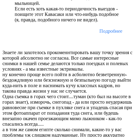
мыльницей.
Если есть хоть какая-то периодичность выездов -
поищите этот Кавасаки или что-нибудь подобное
(я, правда, подобного ничего не видел).
Подробнее
Знаете ли захотелось прокоменнтировать вашу точку зрения с
которой абсолютно не согласна. Все самые интересные
снимки в нашей семье делаются только поездках и полевых
условиях - а мы известные эктрималы.
ну конечно проще всего пойти в асболютно безветренную-
бездождливую или безснежную и безпыльную погоду выйти
куда-нить в поле и наснимать кучу классных кадров, но
такова правда жизни у нас не случается.
Одна съемка в горах чего стоит....туман (кто был на высоте в
горах знает), изморочь, снегопад - да или просто неудержишь
равновесие при съемке в пухляке снега и упадешь спасая при
этом фотоаппарат от попадания туда снега, или будешь
внезапно окачен проезжающим мимо лыжником - как-то
спасались всегда.....
а в том же самом египте сколько снимали, какие-то у вас
проблемы уж слишком надуманные. Ну просто аккуратно