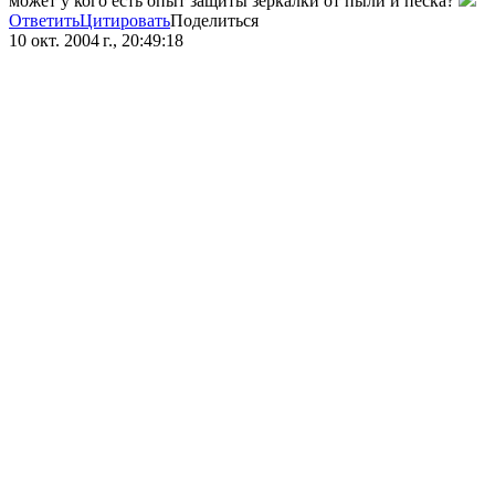
может у кого есть опыт защиты зеркалки от пыли и песка?
Ответить
Цитировать
Поделиться
10 окт. 2004 г., 20:49:18