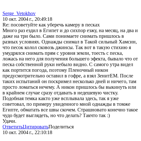
Serge_Vetokhov
10 окт. 2004 г., 20:49:18
Re: посоветуйте как уберечь камеру в песках
Много раз ездил в Египет и до сихпор езжу, на месяц, на два и
даже на три было. Сами понимаете снимать пришлось в
разных условиях. Однажды снимал в Такой сильный Хамсин,
что песок колол сковозь джинсы. Так вот в такую стихию я
умудрялся снимать прям с уровня земли, тоесть с песка,
ложась на него для получения большего эфекта, бывало что от
песка собственной руки небыло видно. С самого утра видел
как портится погода, поэтому Пленочный никон
предусмотрительно оставил в гофре, а взял ЗенитEM. После
таких испытаний он поскримел несколько дней и ничего, там
просто ломаться нечему. А никон пришлось бы выкинуть или
в крайнем случае сразу отдавать в недешевую чистку.
Подобная темка както уже всплывала здесь, так я уже
советовал, по примеру увиденного мной однажды в томже
Египте, обматать все швы скочем. Страшновато конечно такое
чудо будет выглядеть, но что делать? Такчто так :)
Удачи.
Ответить
Цитировать
Поделиться
10 окт. 2004 г., 22:10:18