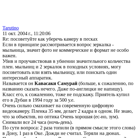
Tarutino
11 окт. 2004 г., 11:20:06
Re: посоветуйте как уберечь камеру в песках
Если в принципе рассмотривается вопрос зеркалка -
мыльница, значит фото не коммерческие и формат не особо
важен.
Убив и проучавствовав в убиении значительного кольчества
плен. мыльниц и 2 зеркалок в походных условиях, могу
посоветовать или взять мыльницу, или поискать один
интересный аппаратик.
Называется он
Кавасаки Самурай
(больше, к сожалению, по
названию сказать нечего. Даже по-англицки не напишу).
Класс его, к сожалению, тоже не подскажу. Приятель купил
его в Дубаи в 1994 году за 500 у.е.
Очень сильно смахивает на современную цифровую
видеокамеру. Пленка 35 мм, делает 2 кадра в одном. Не знаю,
что за объектив, но оптика Очень хорошая (ес-но, зум).
Снимали все 24 часа (ночь-день).
По сути вопроса: 2 раза топили (в прямом смысле этого слова)
в Дону, 1 раз в Оке. Дожди не считал. Теряли на дюнах.