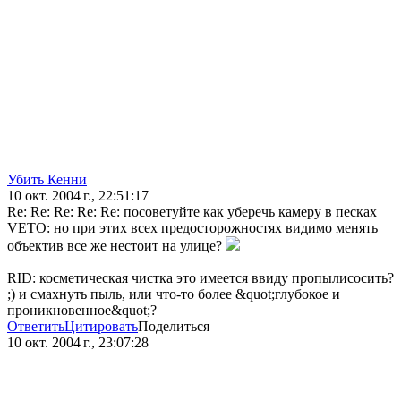
Убить Кенни
10 окт. 2004 г., 22:51:17
Re: Re: Re: Re: Re: посоветуйте как уберечь камеру в песках
VETO: но при этих всех предосторожностях видимо менять
объектив все же нестоит на улице?
RID: косметическая чистка это имеется ввиду пропылисосить?
;) и смахнуть пыль, или что-то более &quot;глубокое и
проникновенное&quot;?
Ответить
Цитировать
Поделиться
10 окт. 2004 г., 23:07:28