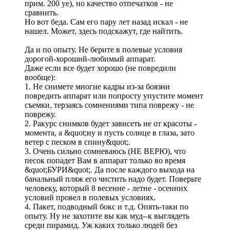
прим. 200 уе), но качество отпечатков - не
сравнить.
Но вот беда. Сам его пару лет назад искал - не
нашел. Может, здесь подскажут, где найтить.
Да и по опыту. Не берите в полевые условия
дорогой-хороший-любимый аппарат.
Даже если все будет хорошо (не повредили
вообще):
1. Не снимете многие кадры из-за боязни
повредить аппарат или попросту упустите момент
съемки, терзаясь сомнениями типа поврежу - не
поврежу.
2. Ракурс снимков будет зависеть не от красоты -
момента, а &quot;ну и пусть солнце в глаза, зато
ветер с песком в спину&quot;.
3. Очень сильно сомневаюсь (НЕ ВЕРЮ), что
песок попадет Вам в аппарат только во время
&quot;БУРИ&quot;. Да после каждого выхода на
банальный пляж его чистить надо будет. Поверьте
человеку, который 8 весенне - летне - осенних
условий провел в полевых условиях.
4. Пакет, подводный бокс и т.д. Опять-таки по
опыту. Ну не захотите вы как муд--к выглядеть
среди пирамид. Уж каких только людей без