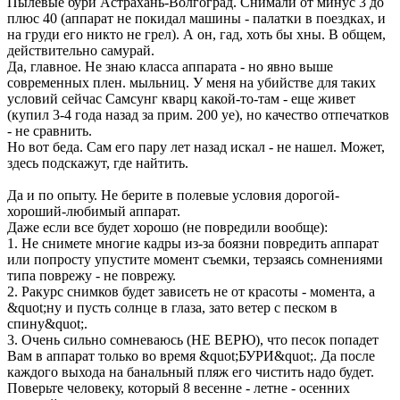
Пылевые бури Астрахань-Волгоград. Снимали от минус 3 до
плюс 40 (аппарат не покидал машины - палатки в поездках, и
на груди его никто не грел). А он, гад, хоть бы хны. В общем,
действительно самурай.
Да, главное. Не знаю класса аппарата - но явно выше
современных плен. мыльниц. У меня на убийстве для таких
условий сейчас Самсунг кварц какой-то-там - еще живет
(купил 3-4 года назад за прим. 200 уе), но качество отпечатков
- не сравнить.
Но вот беда. Сам его пару лет назад искал - не нашел. Может,
здесь подскажут, где найтить.
Да и по опыту. Не берите в полевые условия дорогой-
хороший-любимый аппарат.
Даже если все будет хорошо (не повредили вообще):
1. Не снимете многие кадры из-за боязни повредить аппарат
или попросту упустите момент съемки, терзаясь сомнениями
типа поврежу - не поврежу.
2. Ракурс снимков будет зависеть не от красоты - момента, а
&quot;ну и пусть солнце в глаза, зато ветер с песком в
спину&quot;.
3. Очень сильно сомневаюсь (НЕ ВЕРЮ), что песок попадет
Вам в аппарат только во время &quot;БУРИ&quot;. Да после
каждого выхода на банальный пляж его чистить надо будет.
Поверьте человеку, который 8 весенне - летне - осенних