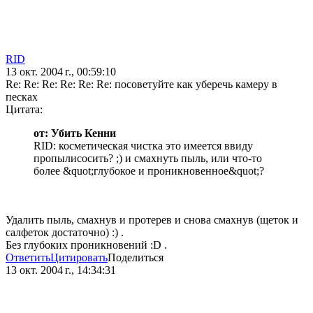
RID
13 окт. 2004 г., 00:59:10
Re: Re: Re: Re: Re: Re: посоветуйте как уберечь камеру в
песках
Цитата:
от: Убить Кенни
RID: косметическая чистка это имеется ввиду
пропылисосить? ;) и смахнуть пыль, или что-то
более &quot;глубокое и проникновенное&quot;?
Удалить пыль, смахнув и протерев и снова смахнув (щеток и
салфеток достаточно) :) .
Без глубоких проникновений :D .
Ответить
Цитировать
Поделиться
13 окт. 2004 г., 14:34:31