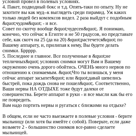
условий провел в полевых условиях.
4. Пакет, подводный бокс и т.д. Опять-таки по опыту. Ну не
захотите вы как муд--к выглядеть среди пирамид. Уж каких
только людей без комлексов видел. 2 раза выйдут с подобным
&quot;чудом&quot; - и все.
Совет по скотчу вообще &quot;чудесен&quot;. Я понимаю,
конечно, что сейчас в Египте и не 50 градусов, но представьте
себе, как скотч на 25 (да на 20) &quot;растечется&quot; по
Вашему аппарату, и, прилипая к нему, Вы будете делать
снимки. Бррррр.
5. Последнее и главное. Все полученные в &quot;не
тепличных&quot; условиях снимки могут Вам и Вашему
окружению очень дорого обойтись. ОЧЕНЬ много нервов по
отношению к снимаемым. &quot;Что ты возишься, у меня
сейчас аппарат засыпет&quot; или &quot;давай шевелись
быстрей, пока дождь снова не пошел&quot;. Соответственно,
Ваши нервы НА ОТДЫХЕ тоже будут далеки от
совершенства. Берете аппарат в руки - и все мысли как бы его
не повредить.
Вам надо портить нервы и ругаться с близкими на отдыхе?
В общем, если не часто выезжаете в полевые условия - берите
мыльницу (или хотя бы имейте с собой). Поверьте, если даже
возьмете 2 - большинство снимков все-равно сделаете
мыльницей.