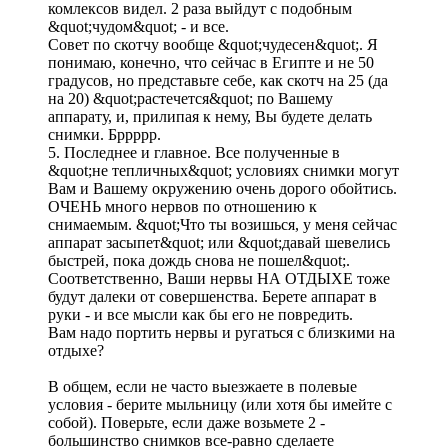
комлексов видел. 2 раза выйдут с подобным
&quot;чудом&quot; - и все.
Совет по скотчу вообще &quot;чудесен&quot;. Я
понимаю, конечно, что сейчас в Египте и не 50
градусов, но представьте себе, как скотч на 25 (да
на 20) &quot;растечется&quot; по Вашему
аппарату, и, прилипая к нему, Вы будете делать
снимки. Бррррр.
5. Последнее и главное. Все полученные в
&quot;не тепличных&quot; условиях снимки могут
Вам и Вашему окружению очень дорого обойтись.
ОЧЕНЬ много нервов по отношению к
снимаемым. &quot;Что ты возишься, у меня сейчас
аппарат засыпет&quot; или &quot;давай шевелись
быстрей, пока дождь снова не пошел&quot;.
Соответственно, Ваши нервы НА ОТДЫХЕ тоже
будут далеки от совершенства. Берете аппарат в
руки - и все мысли как бы его не повредить.
Вам надо портить нервы и ругаться с близкими на
отдыхе?
В общем, если не часто выезжаете в полевые
условия - берите мыльницу (или хотя бы имейте с
собой). Поверьте, если даже возьмете 2 -
большинство снимков все-равно сделаете