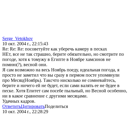
Serge_Vetokhov
10 окт. 2004 г., 22:15:43
Re: Re: Re: посоветуйте как уберечь камеру в песках
НЕт, все не так страшно, берите обязательно, но смотрите по
погоде, хотя к томужу в Египте в Ноябре хамсинов не
помню(?), весной они.
Я сам возможно на весь Ноябрь поеду, идеальная погода, я
просто не заметил что вы сразу в пермом посте упомянули
про Месяц(Ноябрь). Таксчто нисколько не сомневайтесь,
берите и ничего ей не будет, если сами валять ее не будее в
песке. Хотя Епитет сам посебе пыльный, но Весной особенно,
ни в какое сравнение с другими месяцами.
Удачных кадров.
Ответить
Цитировать
Поделиться
10 окт. 2004 г., 22:28:29