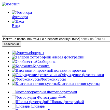
Фотогора
Вход
Категории
Форумы
Галерея фотографий
Сообщества
Барахолка
Выставки и проекты
Обсуждение фототехники
Фотоконкурсы
Классики фотоискусства
Фотолаборатории
NEW
Фотостудии
Школы фотографий
Словарь