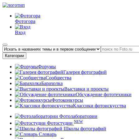
Фотогора
Вход
Категории
Форумы
Галерея фотографий
Сообщества
Барахолка
Выставки и проекты
Обсуждение фототехники
Фотоконкурсы
Классики фотоискусства
Фотолаборатории
NEW
Фотостудии
Школы фотографий
Словарь