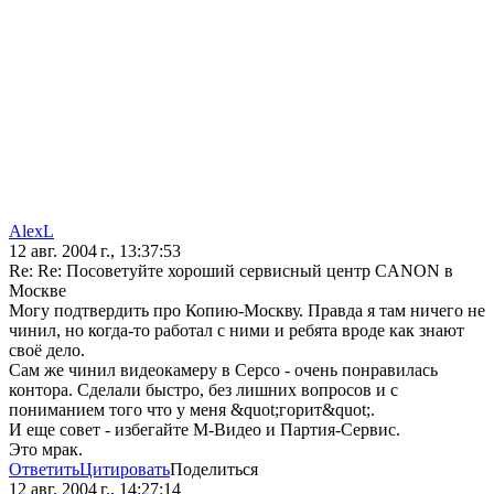
AlexL
12 авг. 2004 г., 13:37:53
Re: Re: Посоветуйте хороший сервисный центр CANON в
Москве
Могу подтвердить про Копию-Москву. Правда я там ничего не
чинил, но когда-то работал с ними и ребята вроде как знают
своё дело.
Сам же чинил видеокамеру в Серсо - очень понравилась
контора. Сделали быстро, без лишних вопросов и с
пониманием того что у меня &quot;горит&quot;.
И еще совет - избегайте М-Видео и Партия-Сервис.
Это мрак.
Ответить
Цитировать
Поделиться
12 авг. 2004 г., 14:27:14