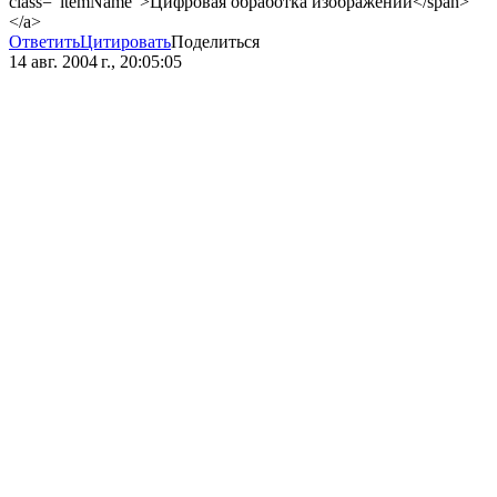
class="itemName">Цифровая обработка изображений</span>
</a>
Ответить
Цитировать
Поделиться
14 авг. 2004 г., 20:05:05