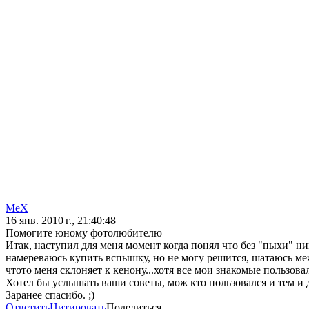
MeX
16 янв. 2010 г., 21:40:48
Помогите юному фотолюбителю
Итак, наступил для меня момент когда понял что без "пыхи" ни
намереваюсь купить вспышку, но не могу решится, шатаюсь меж
чтото меня склоняет к кенону...хотя все мои знакомые пользова
Хотел бы услышать ваши советы, мож кто пользовался и тем и д
Заранее спасибо. ;)
Ответить
Цитировать
Поделиться