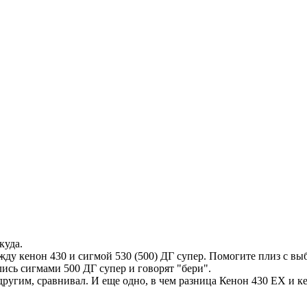
куда.
ду кенон 430 и сигмой 530 (500) ДГ супер. Помогите плиз с выб
лись сигмами 500 ДГ супер и говорят "бери".
ругим, сравнивал. И еще одно, в чем разница Кенон 430 EX и кен