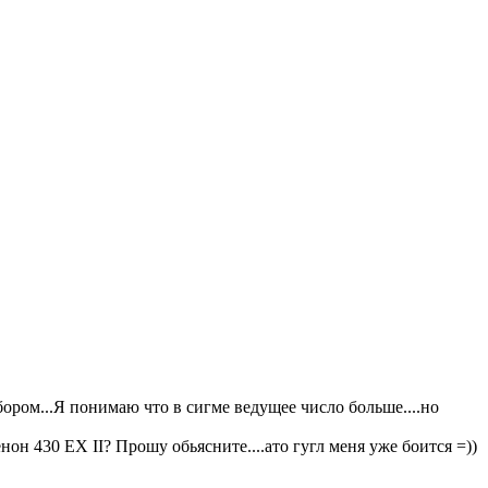
ором...Я понимаю что в сигме ведущее число больше....но
он 430 EX II? Прошу обьясните....ато гугл меня уже боится =))