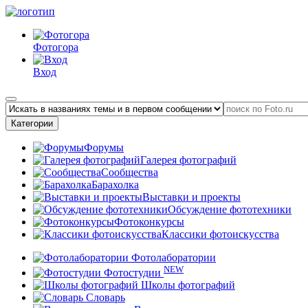
Фотогора
Вход
Категории
Форумы
Галерея фотографий
Сообщества
Барахолка
Выставки и проекты
Обсуждение фототехники
Фотоконкурсы
Классики фотоискусства
Фотолаборатории
NEW
Фотостудии
Школы фотографий
Словарь