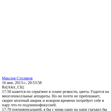
Максим Столяров
16 янв. 2013 г., 20:53:58
Re[Alex_Ch]:
17-50 кажется по серьёзнее в плане резкости, цвета. Годится на
многопиксельные аппараты. Но он почти не приближает,
скорее штатный ширик и вскором времени потребует себе в
пару что-то подлиннофокусней.
17-70 поуниверсальней, я бы с нима один на один съездил бы