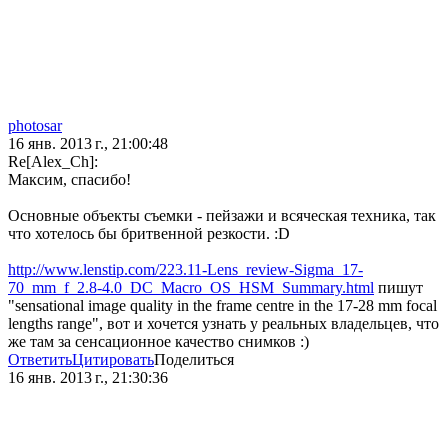
photosar
16 янв. 2013 г., 21:00:48
Re[Alex_Ch]:
Максим, спасибо!
Основные объекты съемки - пейзажи и всяческая техника, так
что хотелось бы бритвенной резкости. :D
http://www.lenstip.com/223.11-Lens_review-Sigma_17-
70_mm_f_2.8-4.0_DC_Macro_OS_HSM_Summary.html
пишут
"sensational image quality in the frame centre in the 17-28 mm focal
lengths range", вот и хочется узнать у реальных владельцев, что
же там за сенсационное качество снимков :)
Ответить
Цитировать
Поделиться
16 янв. 2013 г., 21:30:36