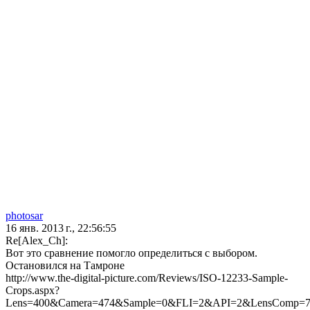
photosar
16 янв. 2013 г., 22:56:55
Re[Alex_Ch]:
Вот это сравнение помогло определиться с выбором.
Остановился на Тамроне
http://www.the-digital-picture.com/Reviews/ISO-12233-Sample-
Crops.aspx?
Lens=400&Camera=474&Sample=0&FLI=2&API=2&LensComp