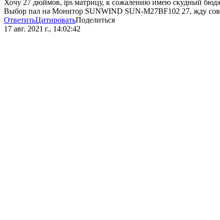
Хочу 27 дюймов, ips матрицу, к сожалению имею скудный бюдже
Выбор пал на Монитор SUNWIND SUN-M27BF102 27, жду сове
Ответить
Цитировать
Поделиться
17 авг. 2021 г., 14:02:42