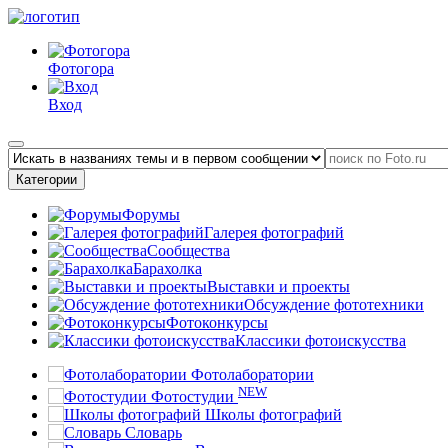
Фотогора
Вход
Категории
Форумы
Галерея фотографий
Сообщества
Барахолка
Выставки и проекты
Обсуждение фототехники
Фотоконкурсы
Классики фотоискусства
Фотолаборатории
NEW
Фотостудии
Школы фотографий
Словарь