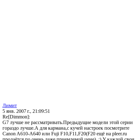
Лимит
5 янв. 2007 г., 21:09:51
Re[Dimmon]:
G7 лучше не рассматривать.Предыдущие модели этой серии
гораздо лучше.А для кармана,с кучей настроек посмотрите
Canon A610-A640 или Fuji F10,F11,F20(F20 ещё на pleer.ru
продаётся,по очень даже приемлемой цене). ;) У каждой свои