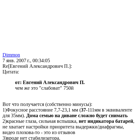
Dimmon
7 янв. 2007 г., 00:34:05
Re[Евгений Александрович П.]:
Цитата:
от: Евгений Александрович П.
чем же это "слабоват" 750й
Вот что получается (собственно минусы):
1)Фокусное расстояние 7,7-23,1 мм (
37
-111мм в эквиваленте
для 35мм).
Дома семью на диване сложно будет снимать
2)красные глаза, сильная вспышка,
нет индикатора батарей
,
не хватает настройки приоритета выдержки/диафрагмы,
видео плохова-то - это из отзывов
3)вроде нет стабилизатора.