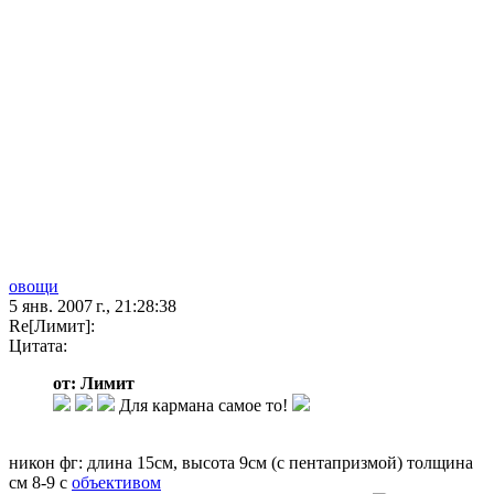
овощи
5 янв. 2007 г., 21:28:38
Re[Лимит]:
Цитата:
от: Лимит
Для кармана самое то!
никон фг: длина 15см, высота 9см (с пентапризмой) толщина
см 8-9 с
объективом