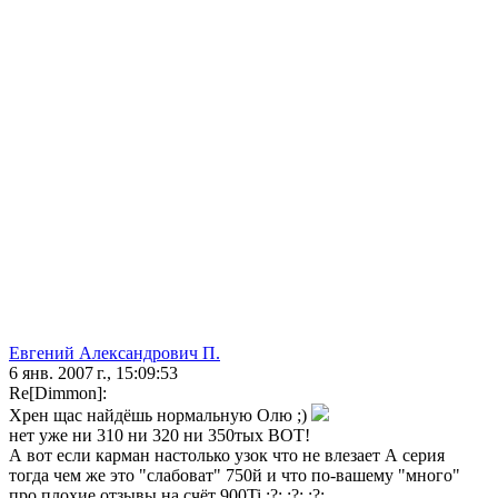
Евгений Александрович П.
6 янв. 2007 г., 15:09:53
Re[Dimmon]:
Хрен щас найдёшь нормальную Олю ;)
нет уже ни 310 ни 320 ни 350тых ВОТ!
А вот если карман настолько узок что не влезает А серия
тогда чем же это "слабоват" 750й и что по-вашему "много"
про плохие отзывы на счёт 900Ti :?: :?: :?: