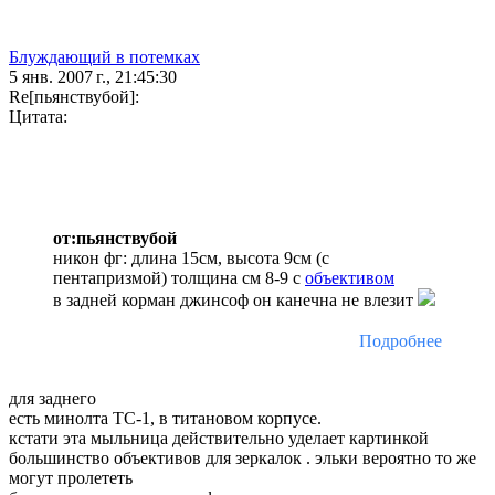
Блуждающий в потемках
5 янв. 2007 г., 21:45:30
Re[пьянствубой]:
Цитата:
от:пьянствубой
никон фг: длина 15см, высота 9см (с
пентапризмой) толщина см 8-9 с
объективом
в задней корман джинсоф он канечна не влезит
Подробнее
для заднего
есть минолта ТС-1, в титановом корпусе.
кстати эта мыльница действительно уделает картинкой
большинство объективов для зеркалок . эльки вероятно то же
могут пролететь