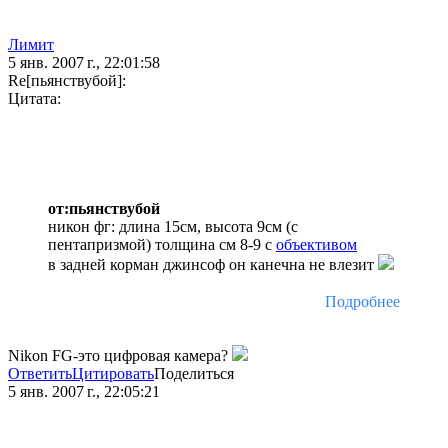
Лимит
5 янв. 2007 г., 22:01:58
Re[пьянствубой]:
Цитата:
от:пьянствубой
никон фг: длина 15см, высота 9см (с
пентапризмой) толщина см 8-9 с
объективом
в задней корман джинсоф он канечна не влезит
Подробнее
Nikon FG-это цифровая камера?
Ответить
Цитировать
Поделиться
5 янв. 2007 г., 22:05:21