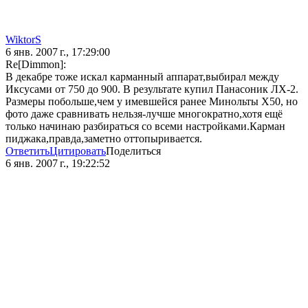
WiktorS
6 янв. 2007 г., 17:29:00
Re[Dimmon]:
В декабре тоже искал карманный аппарат,выбирал между
Иксусами от 750 до 900. В результате купил Панасоник ЛХ-2.
Размеры побольше,чем у имевшейся ранее Минольты Х50, но
фото даже сравнивать нельзя-лучше многократно,хотя ещё
только начинаю разбираться со всеми настройками.Карман
пиджака,правда,заметно оттопыривается.
Ответить
Цитировать
Поделиться
6 янв. 2007 г., 19:22:52