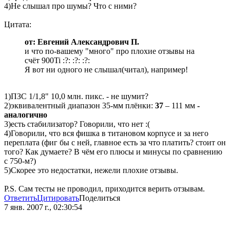
4)Не слышал про шумы? Что с ними?
Цитата:
от: Евгений Александрович П.
и что по-вашему "много" про плохие отзывы на
счёт 900Ti :?: :?: :?:
Я вот ни одного не слышал(читал), например!
1)ПЗС 1/1,8" 10,0 млн. пикс. - не шумит?
2)эквивалентный диапазон 35-мм плёнки:
37
– 111 мм
-
аналогично
3)есть стабилизатор? Говорили, что нет :(
4)Говорили, что вся фишка в титановом корпусе и за него
переплата (фиг бы с ней, главное есть за что платить? стоит он
того? Как думаете? В чём его плюсы и минусы по сравнению
с 750-м?)
5)Скорее это недостатки, нежели плохие отзывы.
P.S. Сам тесты не проводил, приходится верить отзывам.
Ответить
Цитировать
Поделиться
7 янв. 2007 г., 02:30:54