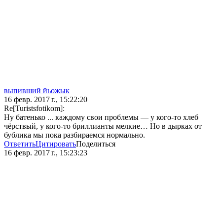
выпивший йьожык
16 февр. 2017 г., 15:22:20
Re[Turistsfotikom]:
Ну батенько ... каждому свои проблемы — у кого-то хлеб
чёрствый, у кого-то бриллианты мелкие… Но в дырках от
бублика мы пока разбираемся нормально.
Ответить
Цитировать
Поделиться
16 февр. 2017 г., 15:23:23