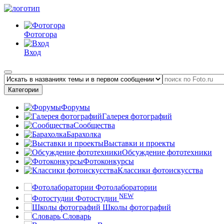
Фотогора
Вход
Категории
Форумы
Галерея фотографий
Сообщества
Барахолка
Выставки и проекты
Обсуждение фототехники
Фотоконкурсы
Классики фотоискусства
Фотолаборатории
NEW
Фотостудии
Школы фотографий
Словарь