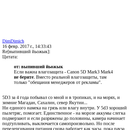
DimDimich
16 февр. 2017 г., 14:33:43
Re[выпивший йьожык]:
Цитата:
от: выпивший йьожык
Если важна влагозащита - Canon 5D Mark3 Mark4
не берите
. Вместо реальной влагозащиты, там
только "обещания менеджеров от рекламы".
5D3 за 4 года побывал со мной и в тропиках, и на морях, и
зимние Магадан, Сахалин, север Якутии...
Ни единого намека на грязь или влагу внутри. У 5d3 хороший
пылетряс, помогает. Единственное - на морозе аккумы слегка
подмерзают и если разряжены до половины, камера начинает
подтупливать, выключается самопроизвольно. Но после
передергивания питания снова работает как часы, пока пауза