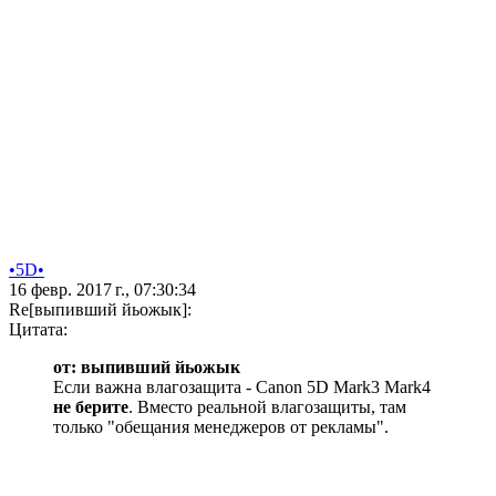
•5D•
16 февр. 2017 г., 07:30:34
Re[выпивший йьожык]:
Цитата:
от: выпивший йьожык
Если важна влагозащита - Canon 5D Mark3 Mark4
не берите
. Вместо реальной влагозащиты, там
только "обещания менеджеров от рекламы".