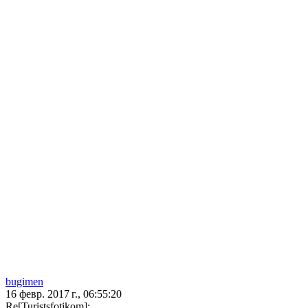
bugimen
16 февр. 2017 г., 06:55:20
Re[Turistsfotikom]: