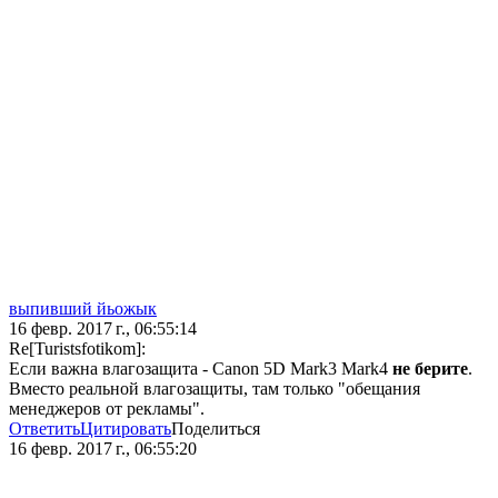
выпивший йьожык
16 февр. 2017 г., 06:55:14
Re[Turistsfotikom]:
Если важна влагозащита - Canon 5D Mark3 Mark4
не берите
.
Вместо реальной влагозащиты, там только "обещания
менеджеров от рекламы".
Ответить
Цитировать
Поделиться
16 февр. 2017 г., 06:55:20