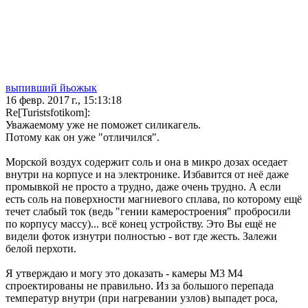
выпивший йьожык
16 февр. 2017 г., 15:13:18
Re[Turistsfotikom]:
Уважаемому уже не поможет силикагель.
Потому как он уже "отличился".
Морской воздух содержит соль и она в микро дозах оседает
внутри на корпусе и на электронике. Избавится от неё даже
промывкой не просто а трудно, даже очень трудно. А если
есть соль на поверхности магниевого сплава, по которому ещё
течет слабый ток (ведь "гении камеростроения" пробросили
по корпусу массу)... всё конец устройству. Это Вы ещё не
видели фоток изнутри полностью - вот где жесть. Залежи
белой перхоти.
Я утверждаю и могу это доказать - камеры M3 M4
спроектированы не правильно. Из за большого перепада
температур внутри (при нагревании узлов) выпадет роса,