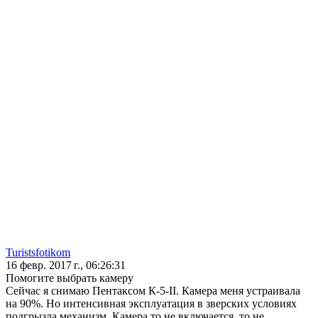
Turistsfotikom
16 февр. 2017 г., 06:26:31
Помогите выбрать камеру
Сейчас я снимаю Пентаксом К-5-II. Камера меня устраивала
на 90%. Но интенсивная эксплуатация в зверских условиях
подгрызла механизм. Камера то не включается, то не