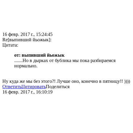
16 февр. 2017 г., 15:24:45
Re[выпивший йьожык]:
Цитата:
от: выпивший йьожык
.......Но в дырках от бублика мы пока разбираемся
нормально.
Ну куда же мы без этого?! Лучше оно, конечно в пятницу!! ))))
Ответить
Цитировать
Поделиться
16 февр. 2017 г., 16:10:19