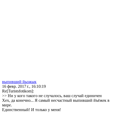
выпивший йьожык
16 февр. 2017 г., 16:10:19
Re[Turistsfotikom]:
>> Ни у кого такого не случалось, ваш случай единичен
Хех, да конечно... Я самый несчастный выпивший йъёжек в
мире.
Единственный! И только у меня!