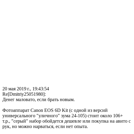
20 мая 2019 г., 19:43:54
Re[Dmitriy25051980]:
Денег маловато, если брать новым.
Фотоаппарат Canon EOS 6D Kit (с одной из версий
универсального "уличного" зума 24-105) стоит около 106+
т.р., "серый" набор обойдется дешевле или покупка на авито с
рук, но можно нарваться, если нет опыта.