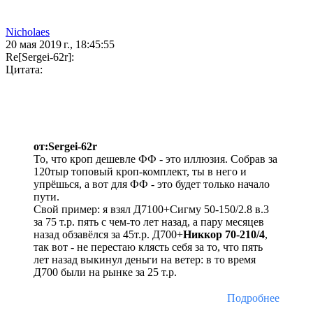
Nicholaes
20 мая 2019 г., 18:45:55
Re[Sergei-62r]:
Цитата:
от:Sergei-62r
То, что кроп дешевле ФФ - это иллюзия. Собрав за
120тыр топовый кроп-комплект, ты в него и
упрёшься, а вот для ФФ - это будет только начало
пути.
Свой пример: я взял Д7100+Сигму 50-150/2.8 в.3
за 75 т.р. пять с чем-то лет назад, а пару месяцев
назад обзавёлся за 45т.р. Д700+
Никкор 70-210/4
,
так вот - не перестаю клясть себя за то, что пять
лет назад выкинул деньги на ветер: в то время
Д700 были на рынке за 25 т.р.
Подробнее