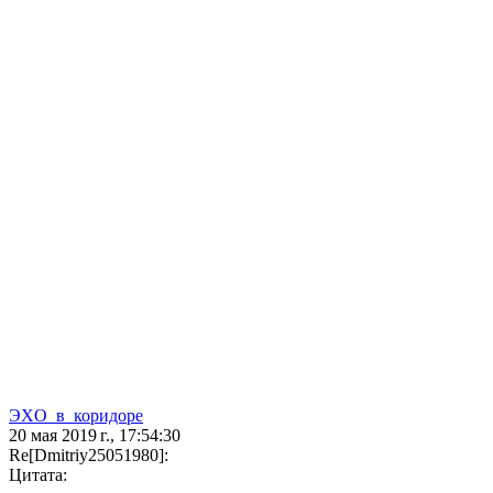
ЭXO_в_коpидоре
20 мая 2019 г., 17:54:30
Re[Dmitriy25051980]:
Цитата: