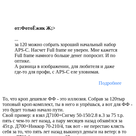
от:ФотоЁжик Ж;>
...
за 120 можно собрать хороший начальный набор
APS-C. Насчет Full frame не уверен. Мне кажется
Full frame намного больше денег попросит. И по
оптике.
А разница в изображении, для любителя и даже
где-то для профи, с APS-C еле уловимая.
Подробнее
То, что кроп дешевле ФФ - это иллюзия. Собрав за 120тыр
топовый кроп-комплект, ты в него и упрёшься, а вот для ФФ -
это будет только начало пути.
Свой пример: я взял Д7100+Сигму 50-150/2.8 в.3 за 75 т.р.
пять с чем-то лет назад, а пару месяцев назад обзавёлся за
45т.р. Д700+Никкор 70-210/4, так вот - не перестаю клясть
себя за то, что пять лет назад выкинул деньги на ветер: в то