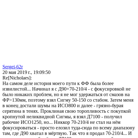
Sergei-62r
20 мая 2019 г., 19:09:50
Re[Nicholaes]:
На самом деле история моего пути к ФФ была более
извилистой... Начинал я с Д90+70-210/4 - с фокусировкой не
было никаких проблем, но я не мог удержаться от смазов на
ФР>130мм, поэтому взял Сигму 50-150 со стабом. Затем меня
в конец достали шумы на ИСO800 и далее - грязно-бурая
серятина в тенях. Проклиная свою торопливость с покупкой
кропнутой неликвидной Сигмы, я взял Д7100 - получил
рабочие ИСО1250, но... Никкор 70-210/4 не стал на нём
фокусироваться - просто елозил туда-сюда по всему диапазону
там, где Д90 хватал в мёртвую. Так что я продал 70-210/4... И