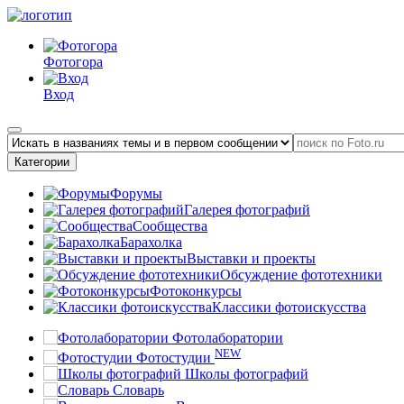
Фотогора
Вход
Категории
Форумы
Галерея фотографий
Сообщества
Барахолка
Выставки и проекты
Обсуждение фототехники
Фотоконкурсы
Классики фотоискусства
Фотолаборатории
NEW
Фотостудии
Школы фотографий
Словарь