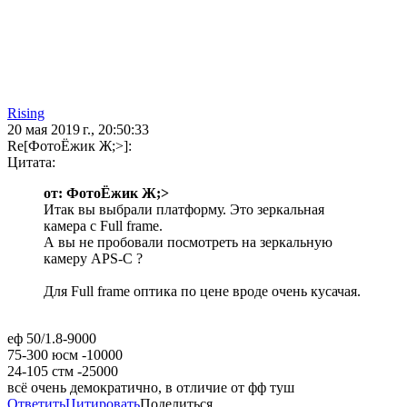
Rising
20 мая 2019 г., 20:50:33
Re[ФотоЁжик Ж;>]:
Цитата:
от: ФотоЁжик Ж;>
Итак вы выбрали платформу. Это зеркальная
камера с Full frame.
А вы не пробовали посмотреть на зеркальную
камеру APS-C ?
Для Full frame оптика по цене вроде очень кусачая.
еф 50/1.8-9000
75-300 юсм -10000
24-105 стм -25000
всё очень демократично, в отличие от фф туш
Ответить
Цитировать
Поделиться