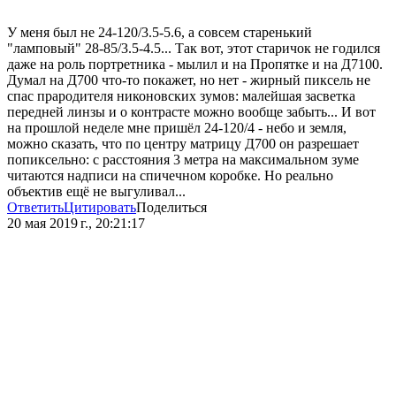
У меня был не 24-120/3.5-5.6, а совсем старенький
"ламповый" 28-85/3.5-4.5... Так вот, этот старичок не годился
даже на роль портретника - мылил и на Пропятке и на Д7100.
Думал на Д700 что-то покажет, но нет - жирный пиксель не
спас прародителя никоновских зумов: малейшая засветка
передней линзы и о контрасте можно вообще забыть... И вот
на прошлой неделе мне пришёл 24-120/4 - небо и земля,
можно сказать, что по центру матрицу Д700 он разрешает
попиксельно: с расстояния 3 метра на максимальном зуме
читаются надписи на спичечном коробке. Но реально
объектив ещё не выгуливал...
Ответить
Цитировать
Поделиться
20 мая 2019 г., 20:21:17