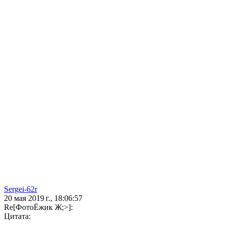
Sergei-62r
20 мая 2019 г., 18:06:57
Re[ФотоЁжик Ж;>]:
Цитата: