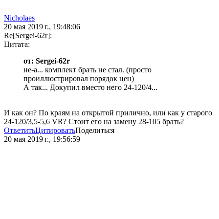
Nicholaes
20 мая 2019 г., 19:48:06
Re[Sergei-62r]:
Цитата:
от: Sergei-62r
не-а... комплект брать не стал. (просто
проиллюстрировал порядок цен)
А так... Докупил вместо него 24-120/4...
И как он? По краям на открытой прилично, или как у старого
24-120/3,5-5,6 VR? Стоит его на замену 28-105 брать?
Ответить
Цитировать
Поделиться
20 мая 2019 г., 19:56:59