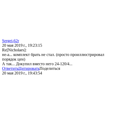
Sergei-62r
20 мая 2019 г., 19:23:15
Re[Nicholaes]:
не-а... комплект брать не стал. (просто проиллюстрировал
порядок цен)
А так... Докупил вместо него 24-120/4...
Ответить
Цитировать
Поделиться
20 мая 2019 г., 19:43:54