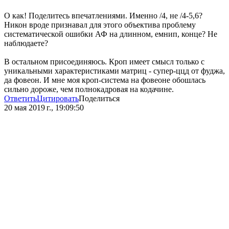
О как! Поделитесь впечатлениями. Именно /4, не /4-5,6?
Никон вроде признавал для этого объектива проблему
систематической ошибки АФ на длинном, емнип, конце? Не
наблюдаете?
В остальном присоединяюсь. Кроп имеет смысл только с
уникальными характеристиками матриц - супер-ццд от фуджа,
да фовеон. И мне моя кроп-система на фовеоне обошлась
сильно дороже, чем полнокадровая на кодачине.
Ответить
Цитировать
Поделиться
20 мая 2019 г., 19:09:50