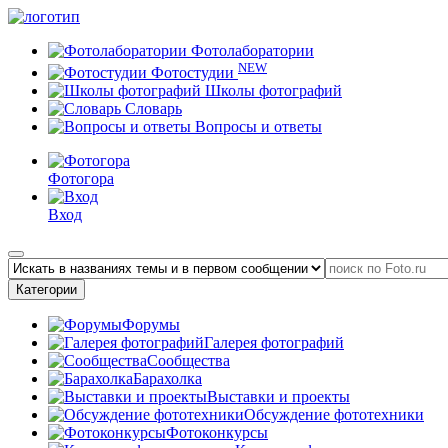
Фотолаборатории
NEW
Фотостудии
Школы фотографий
Словарь
Вопросы и ответы
Фотогора
Вход
Категории
Форумы
Галерея фотографий
Сообщества
Барахолка
Выставки и проекты
Обсуждение фототехники
Фотоконкурсы