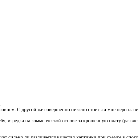
.
овнем. С другой же совершенно не ясно стоит ли мне переплачив
бя, изредка на коммерческой основе за крошечную плату (развл
ует сильно ли различается качество картинки при съемке в спо