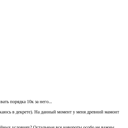
ать порядка 10к за него...
екаюсь в декрете). На данный момент у меня древний мамонт
койных условиях? Остальные все навороты особо не важны