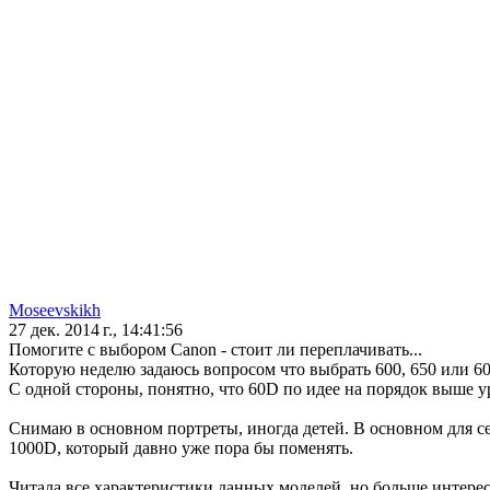
Moseevskikh
27 дек. 2014 г., 14:41:56
Помогите с выбором Canon - стоит ли переплачивать...
Которую неделю задаюсь вопросом что выбрать 600, 650 или 60
С одной стороны, понятно, что 60D по идее на порядок выше ур
Снимаю в основном портреты, иногда детей. В основном для се
1000D, который давно уже пора бы поменять.
Читала все характеристики данных моделей, но больше интерес