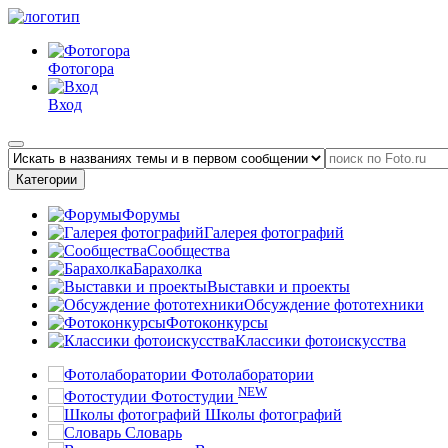
Фотогора
Вход
Категории
Форумы
Галерея фотографий
Сообщества
Барахолка
Выставки и проекты
Обсуждение фототехники
Фотоконкурсы
Классики фотоискусства
Фотолаборатории
NEW
Фотостудии
Школы фотографий
Словарь