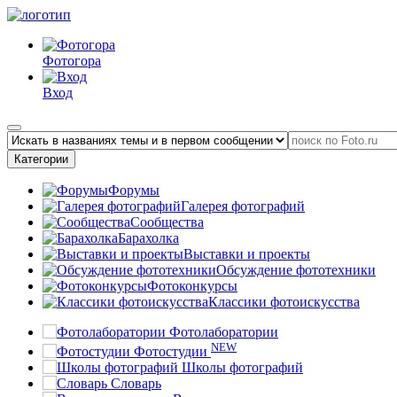
Фотогора
Вход
Категории
Форумы
Галерея фотографий
Сообщества
Барахолка
Выставки и проекты
Обсуждение фототехники
Фотоконкурсы
Классики фотоискусства
Фотолаборатории
NEW
Фотостудии
Школы фотографий
Словарь