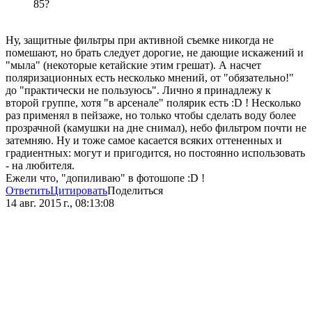
85?
Ну, защитные фильтры при активной съемке никогда не
помешают, но брать следует дорогие, не дающие искажений и
"мыла" (некоторые кетайские этим грешат). А насчет
поляризационных есть несколько мнений, от "обязательно!"
до "практически не пользуюсь". Лично я принадлежу к
второй группе, хотя "в арсенале" полярик есть :D ! Несколько
раз применял в пейзаже, но только чтобы сделать воду более
прозрачной (камушки на дне снимал), небо фильтром почти не
затемняю. Ну и тоже самое касается всяких оттененных и
градиентных: могут и пригодится, но постоянно использовать
- на любителя.
Ежели что, "допиливаю" в фотошопе :D !
Ответить
Цитировать
Поделиться
14 авг. 2015 г., 08:13:08