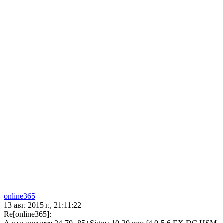
online365
13 авг. 2015 г., 21:11:22
Re[online365]:
А что думаете 24-70+85+Sigma 10-20 mm f4.0-5.6 EX DC HSM