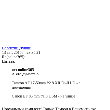
Валентин Душин
13 авг. 2015 г., 23:35:21
Re[online365]:
Цитата:
от: online365
А что думаете о:
Tamron AF 17-50mm f/2.8 XR Di-II LD - в
помещении
Canon EF 85 mm f/1.8 USM - на улице
Нормальный комплект! Только Тамрон в Вашем списке,