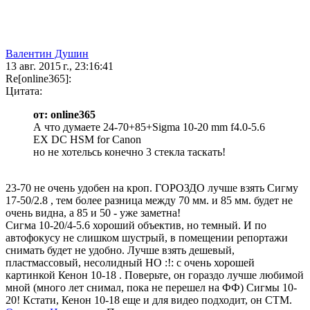
Валентин Душин
13 авг. 2015 г., 23:16:41
Re[online365]:
Цитата:
от: online365
А что думаете 24-70+85+Sigma 10-20 mm f4.0-5.6
EX DC HSM for Canon
но не хотельсь конечно 3 стекла таскать!
23-70 не очень удобен на кроп. ГОРОЗДО лучше взять Сигму
17-50/2.8 , тем более разница между 70 мм. и 85 мм. будет не
очень видна, а 85 и 50 - уже заметна!
Сигма 10-20/4-5.6 хороший объектив, но темный. И по
автофокусу не слишком шустрый, в помещении репортажи
снимать будет не удобно. Лучше взять дешевый,
пластмассовый, несолидный НО :!: с очень хорошей
картинкой Кенон 10-18 . Поверьте, он гораздо лучше любимой
мной (много лет снимал, пока не перешел на ФФ) Сигмы 10-
20! Кстати, Кенон 10-18 еще и для видео подходит, он СТМ.