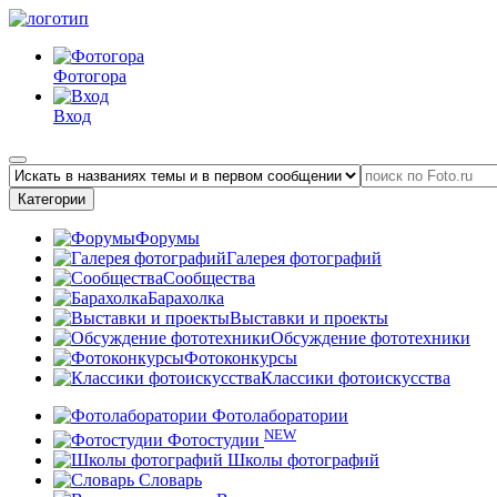
Фотогора
Вход
Категории
Форумы
Галерея фотографий
Сообщества
Барахолка
Выставки и проекты
Обсуждение фототехники
Фотоконкурсы
Классики фотоискусства
Фотолаборатории
NEW
Фотостудии
Школы фотографий
Словарь