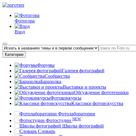
Фотогора
Вход
Категории
Форумы
Галерея фотографий
Сообщества
Барахолка
Выставки и проекты
Обсуждение фототехники
Фотоконкурсы
Классики фотоискусства
Фотолаборатории
NEW
Фотостудии
Школы фотографий
Словарь