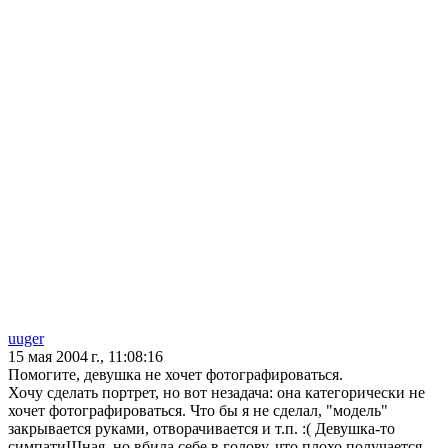
uuger
15 мая 2004 г., 11:08:16
Помогите, девушка не хочет фотографироваться.
Хочу сделать портрет, но вот незадача: она категорически не
хочет фотографироваться. Что бы я не сделал, "модель"
закрывается руками, отворачивается и т.п. :( Девушка-то
симпатиШная, но вбила себе в голову, что плохо получается