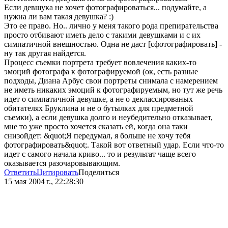
Если девшука не хочет фотографироваться... подумайте, а
нужна ли вам такая девушка? :)
Это ее право. Но.. лично у меня такого рода препирательства
просто отбивают иметь дело с такими девушками и с их
симпатичной внешностью. Одна не даст [сфотографировать] -
ну так другая найдется.
Процесс съемки портрета требует вовлечения каких-то
эмоций фотографа к фотографируемой (ок, есть разные
подходы, Диана Арбус свои портреты снимала с намерением
не иметь никаких эмоций к фотографируемым, но тут же речь
идет о симпатичной девушке, а не о деклассированых
обитателях Бруклина и не о бутылках для предметной
съемки), а если девушка долго и неубедительно отказывает,
мне то уже просто хочется сказать ей, когда она таки
снизойдет: &quot;Я передумал, я больше не хочу тебя
фотографировать&quot;. Такой вот ответный удар. Если что-то
идет с самого начала криво... то и результат чаще всего
оказывается разочаровывающим.
Ответить
Цитировать
Поделиться
15 мая 2004 г., 22:28:30