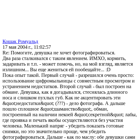
Кошак Ромуальд
17 мая 2004 г., 11:02:57
Re: Помогите, девушка не хочет фотографироваться.
Два раза сталкивался с таким явлением. ИМХО, кормить,
задаривать и т.п. - может помочь, но, на мой взгляд, является
излишним... Вы еще жениться ей пообещайте... :D
Пока опыт такой. Первый случай - разрешился очень просто:
использование цифромыльницы с совместным просмотром и
устранением недостатков. Второй случай - был построен на
обмане. Девушка, как я догадывался, стеснялась длинного
носа и слишком пухлых губ. Как не акцентировать эти
&quot;недостатки&quot; (???) - дело фотографа. А дальше
пошло сплошное &quot;шаманство&quot;, обман,
построенный на наличии некоей &quot;секретной&quot; лабы,
где проявка и печать якобы осуществляются без участия
человека. Маленький напряг - убедить показать готовые
снимки, но это значительно проще, чем убедить
фотографироваться. Дальше - как по маслу: обе девушки сами