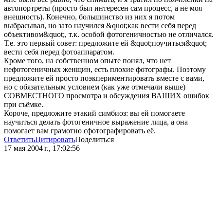
автопортреты (просто был интересен сам процесс, а не моя
внешность). Конечно, большинство из них я потом
выбрасывал, но зато научился &quot;как вести себя перед
объективом&quot;, т.к. особой фотогеничностью не отличался.
Т.е. это первый совет: предложите ей &quot;поучиться&quot;
вести себя перед фотоаппаратом.
Кроме того, на собственном опыте понял, что нет
нефотогеничных женщин, есть плохие фотографы. Поэтому
предложите ей просто поэкпериментировать вместе с вами,
но с обязательным условием (как уже отмечали выше)
СОВМЕСТНОГО просмотра и обсуждения ВАШИХ ошибок
при съёмке.
Короче, предложите этакий симбиоз: вы ей помогаете
научиться делать фотогеничное выражение лица, а она
помогает вам грамотно сфотографировать её.
Ответить
Цитировать
Поделиться
17 мая 2004 г., 17:02:56