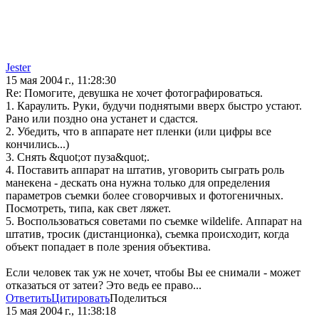
Jester
15 мая 2004 г., 11:28:30
Re: Помогите, девушка не хочет фотографироваться.
1. Караулить. Руки, будучи поднятыми вверх быстро устают.
Рано или поздно она устанет и сдастся.
2. Убедить, что в аппарате нет пленки (или цифры все
кончились...)
3. Снять &quot;от пуза&quot;.
4. Поставить аппарат на штатив, уговорить сыграть роль
манекена - дескать она нужна только для определения
параметров съемки более сговорчивых и фотогеничных.
Посмотреть, типа, как свет ляжет.
5. Воспользоваться советами по съемке wildelife. Аппарат на
штатив, тросик (дистанционка), съемка происходит, когда
объект попадает в поле зрения объектива.
Если человек так уж не хочет, чтобы Вы ее снимали - может
отказаться от затеи? Это ведь ее право...
Ответить
Цитировать
Поделиться
15 мая 2004 г., 11:38:18