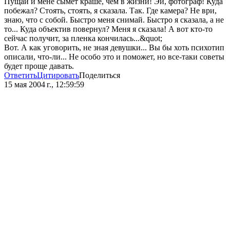
Пущай и мене сымет краше, чем в жизни! Эй, фотограф! Куда
побежал? Стоять, стоять, я сказала. Так. Где камера? Не ври,
знаю, что с собой. Быстро меня снимай. Быстро я сказала, а не
то... Куда объектив повернул? Меня я сказала! А вот кто-то
сейчас получит, за пленка кончилась...&quot;
Вот. А как уговорить, не зная девушки... Вы бы хоть психотип
описали, что-ли... Не особо это и поможет, но все-таки советы
будет проще давать.
Ответить
Цитировать
Поделиться
15 мая 2004 г., 12:59:59