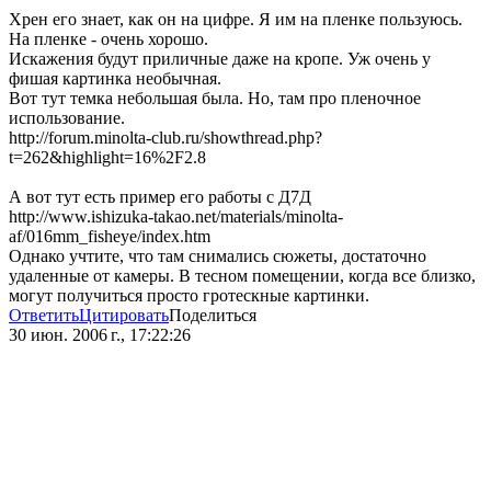
Хрен его знает, как он на цифре. Я им на пленке пользуюсь.
На пленке - очень хорошо.
Искажения будут приличные даже на кропе. Уж очень у
фишая картинка необычная.
Вот тут темка небольшая была. Но, там про пленочное
использование.
http://forum.minolta-club.ru/showthread.php?
t=262&highlight=16%2F2.8
А вот тут есть пример его работы с Д7Д
http://www.ishizuka-takao.net/materials/minolta-
af/016mm_fisheye/index.htm
Однако учтите, что там снимались сюжеты, достаточно
удаленные от камеры. В тесном помещении, когда все близко,
могут получиться просто гротескные картинки.
Ответить
Цитировать
Поделиться
30 июн. 2006 г., 17:22:26