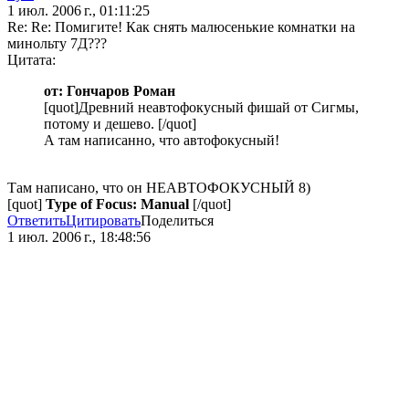
1 июл. 2006 г., 01:11:25
Re: Re: Помигите! Как снять малюсенькие комнатки на
минольту 7Д???
Цитата:
от: Гончаров Роман
[quot]Древний неавтофокусный фишай от Сигмы,
потому и дешево. [/quot]
А там написанно, что автофокусный!
Там написано, что он НЕАВТОФОКУСНЫЙ 8)
[quot]
Type of Focus: Manual
[/quot]
Ответить
Цитировать
Поделиться
1 июл. 2006 г., 18:48:56