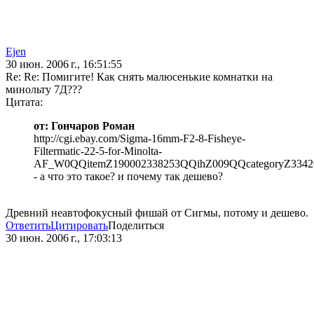
Ejen
30 июн. 2006 г., 16:51:55
Re: Re: Помигите! Как снять малюсенькие комнатки на
минольту 7Д???
Цитата:
от: Гончаров Роман
http://cgi.ebay.com/Sigma-16mm-F2-8-Fisheye-
Filtermatic-22-5-for-Minolta-
AF_W0QQitemZ190002338253QQihZ009QQcategoryZ33
- а что это такое? и почему так дешево?
Древний неавтофокусный фишай от Сигмы, потому и дешево.
Ответить
Цитировать
Поделиться
30 июн. 2006 г., 17:03:13