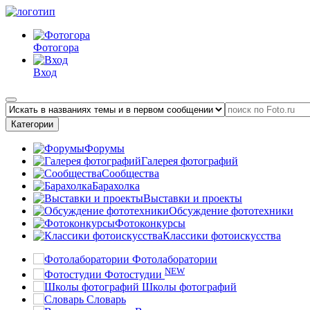
Фотогора
Вход
Категории
Форумы
Галерея фотографий
Сообщества
Барахолка
Выставки и проекты
Обсуждение фототехники
Фотоконкурсы
Классики фотоискусства
Фотолаборатории
NEW
Фотостудии
Школы фотографий
Словарь