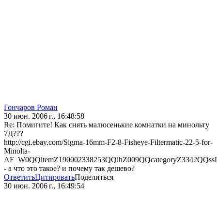
Гончаров Роман
30 июн. 2006 г., 16:48:58
Re: Помигите! Как снять малюсенькие комнатки на минольту
7Д???
http://cgi.ebay.com/Sigma-16mm-F2-8-Fisheye-Filtermatic-22-5-for-
Minolta-
AF_W0QQitemZ190002338253QQihZ009QQcategoryZ3342QQ
- а что это такое? и почему так дешево?
Ответить
Цитировать
Поделиться
30 июн. 2006 г., 16:49:54