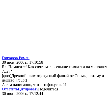
Гончаров Роман
30 июн. 2006 г., 17:10:58
Re: Помигите! Как снять малюсенькие комнатки на минольту
7Д???
[quot]Древний неавтофокусный фишай от Сигмы, потому и
дешево. [/quot]
А там написанно, что автофокусный!
Ответить
Цитировать
Поделиться
30 июн. 2006 г., 17:12:44