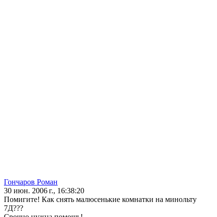
Гончаров Роман
30 июн. 2006 г., 16:38:20
Помигите! Как снять малюсенькие комнатки на минольту
7Д???
Срочно нужна помощь!