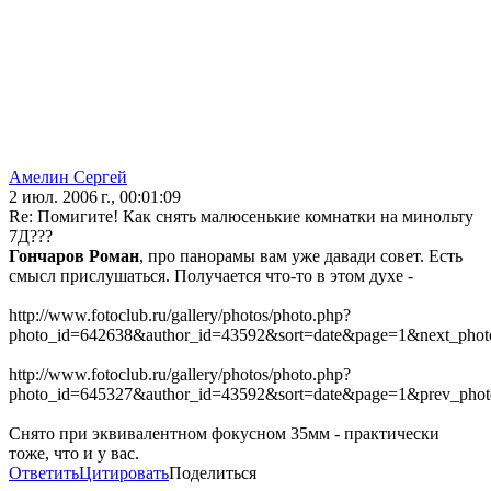
Амелин Сергей
2 июл. 2006 г., 00:01:09
Re: Помигите! Как снять малюсенькие комнатки на минольту
7Д???
Гончаров Роман
, про панорамы вам уже давади совет. Есть
смысл прислушаться. Получается что-то в этом духе -
http://www.fotoclub.ru/gallery/photos/photo.php?
photo_id=642638&author_id=43592&sort=date&page=1&next_pho
http://www.fotoclub.ru/gallery/photos/photo.php?
photo_id=645327&author_id=43592&sort=date&page=1&prev_pho
Снято при эквивалентном фокусном 35мм - практически
тоже, что и у вас.
Ответить
Цитировать
Поделиться