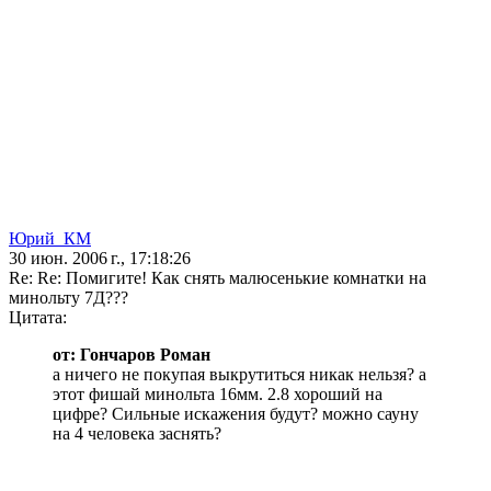
Юрий_КМ
30 июн. 2006 г., 17:18:26
Re: Re: Помигите! Как снять малюсенькие комнатки на
минольту 7Д???
Цитата:
от: Гончаров Роман
а ничего не покупая выкрутиться никак нельзя? а
этот фишай минольта 16мм. 2.8 хороший на
цифре? Сильные искажения будут? можно сауну
на 4 человека заснять?