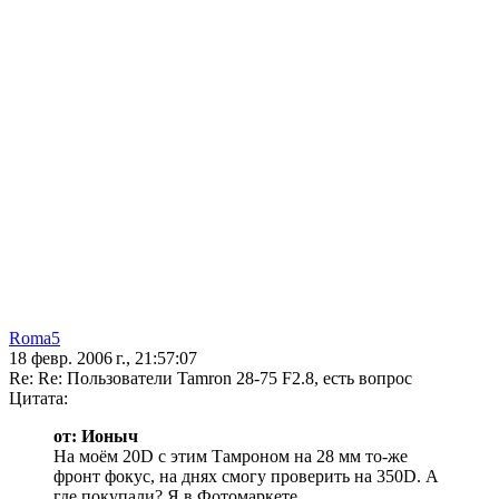
Roma5
18 февр. 2006 г., 21:57:07
Re: Re: Пользователи Tamron 28-75 F2.8, есть вопрос
Цитата:
от: Ионыч
На моём 20D c этим Тамроном на 28 мм то-же
фронт фокус, на днях смогу проверить на 350D. А
где покупали? Я в Фотомаркете.