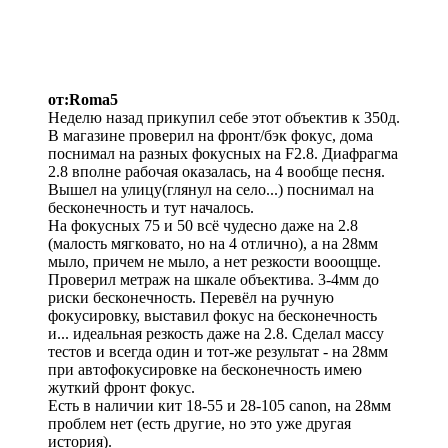
от:Roma5
Неделю назад прикупил себе этот объектив к 350д.
В магазине проверил на фронт/бэк фокус, дома
поснимал на разных фокусных на F2.8. Диафрагма
2.8 вполне рабочая оказалась, на 4 вообще песня.
Вышел на улицу(глянул на село...) поснимал на
бесконечность и тут началось.
На фокусных 75 и 50 всё чудесно даже на 2.8
(малость мягковато, но на 4 отлично), а на 28мм
мыло, причем не мыло, а нет резкости вооощще.
Проверил метраж на шкале объектива. 3-4мм до
риски бесконечность. Перевёл на ручную
фокусировку, выставил фокус на бесконечность
и... идеальная резкость даже на 2.8. Сделал массу
тестов и всегда один и тот-же результат - на 28мм
при автофокусировке на бесконечность имею
жуткий фронт фокус.
Есть в наличии кит 18-55 и 28-105 canon, на 28мм
проблем нет (есть другие, но это уже другая
история).