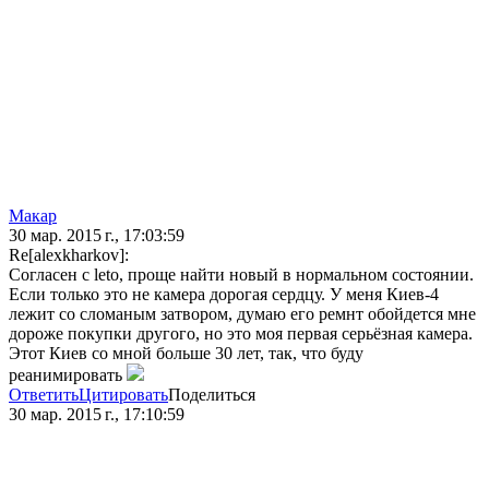
Макар
30 мар. 2015 г., 17:03:59
Re[alexkharkov]:
Согласен с leto, проще найти новый в нормальном состоянии.
Если только это не камера дорогая сердцу. У меня Киев-4
лежит со сломаным затвором, думаю его ремнт обойдется мне
дороже покупки другого, но это моя первая серьёзная камера.
Этот Киев со мной больше 30 лет, так, что буду
реанимировать
Ответить
Цитировать
Поделиться
30 мар. 2015 г., 17:10:59