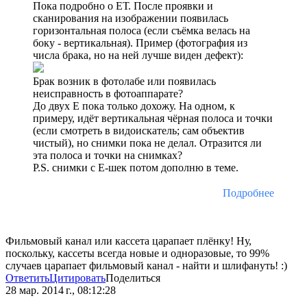
Пока подробно о ЕТ. После проявки и
сканирования на изображении появилась
горизонтальная полоса (если съёмка велась на
боку - вертикальная). Пример (фотография из
числа брака, но на ней лучше виден дефект):
Брак возник в фотолабе или появилась
неисправность в фотоаппарате?
До двух Е пока только дохожу. На одном, к
примеру, идёт вертикальная чёрная полоса и точки
(если смотреть в видоискатель; сам объектив
чистый), но снимки пока не делал. Отразится ли
эта полоса и точки на снимках?
P.S. снимки с Е-шек потом дополню в теме.
Подробнее
Фильмовый канал или кассета царапает плёнку! Ну,
поскольку, кассеты всегда новые и одноразовые, то 99%
случаев царапает фильмовый канал - найти и шлифануть! :)
Ответить
Цитировать
Поделиться
28 мар. 2014 г., 08:12:28