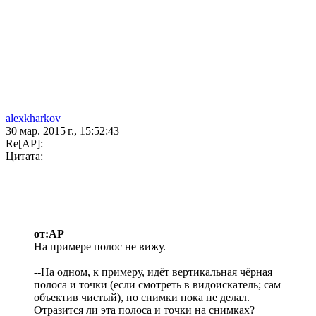
alexkharkov
30 мар. 2015 г., 15:52:43
Re[AP]:
Цитата:
от:AP
На примере полос не вижу.
--На одном, к примеру, идёт вертикальная чёрная
полоса и точки (если смотреть в видоискатель; сам
объектив чистый), но снимки пока не делал.
Отразится ли эта полоса и точки на снимках?