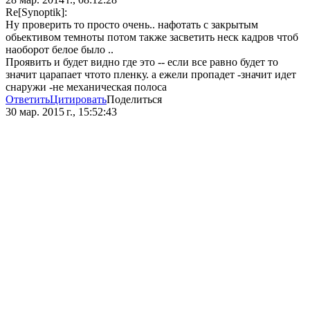
Re[Synoptik]:
Ну проверить то просто очень.. нафотать с закрытым
обьективом темноты потом также засветить неск кадров чтоб
наоборот белое было ..
Проявить и будет видно где это -- если все равно будет то
значит царапает чтото пленку. а ежели пропадет -значит идет
снаружи -не механическая полоса
Ответить
Цитировать
Поделиться
30 мар. 2015 г., 15:52:43