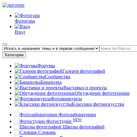
Фотогора
Вход
Категории
Форумы
Галерея фотографий
Сообщества
Барахолка
Выставки и проекты
Обсуждение фототехники
Фотоконкурсы
Классики фотоискусства
Фотолаборатории
NEW
Фотостудии
Школы фотографий
Словарь