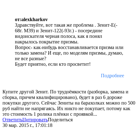
от:alexkharkov
Здравствуйте, вот такая же проблема . Зенит-Е(-
68г. М39) и Зенит-122(-93г.) - посередине
видоискателя черная полоса, как я понял
накрылось покрытие призмы.
Вопрос- как-нибудь восстанавливается призма или
только замена? И еще, по моделям призмы, думаю,
не все разные?
Будет приятно, если кто просветит!
Подробнее
Купите другой Зенит. По трудоёмкости (разборка, замена и
сборка, причем квалифицировано), будет в раз 6 дороже
покупки другого. Сейчас Зениты на барахолках можно по 500
руб найти не напрягаясь. Их никто не покупает, потому как
это стоимость 1 ролика плёнки с проявкой...
Ответить
Цитировать
Поделиться
30 мар. 2015 г., 17:01:18