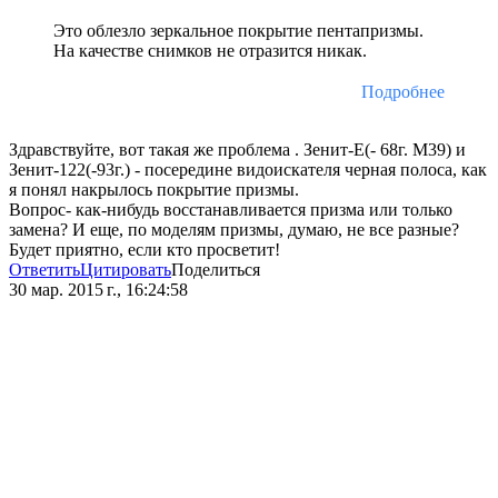
Это облезло зеркальное покрытие пентапризмы.
На качестве снимков не отразится никак.
Подробнее
Здравствуйте, вот такая же проблема . Зенит-Е(- 68г. М39) и
Зенит-122(-93г.) - посередине видоискателя черная полоса, как
я понял накрылось покрытие призмы.
Вопрос- как-нибудь восстанавливается призма или только
замена? И еще, по моделям призмы, думаю, не все разные?
Будет приятно, если кто просветит!
Ответить
Цитировать
Поделиться
30 мар. 2015 г., 16:24:58