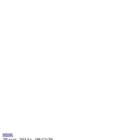
мрак
28 мар. 2014 г., 08:12:28