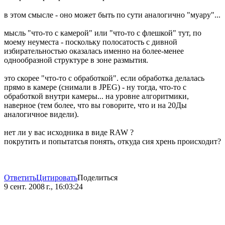
в этом смысле - оно может быть по сути аналогично "муару"...
мысль "что-то с камерой" или "что-то с флешкой" тут, по
моему неуместа - поскольку полосатость с дивной
избирательностью оказалась именно на более-менее
однообразной структуре в зоне размытия.
это скорее "что-то с обработкой". если обработка делалась
прямо в камере (снимали в JPEG) - ну тогда, что-то с
обработкой внутри камеры... на уровне алгоритмики,
наверное (тем более, что вы говорите, что и на 20Ды
аналогичное видели).
нет ли у вас исходника в виде RAW ?
покрутить и попытатсья понять, откуда сия хрень происходит?
Ответить
Цитировать
Поделиться
9 сент. 2008 г., 16:03:24