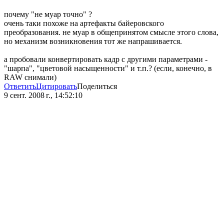
почему "не муар точно" ?
очень таки похоже на артефакты байеровского
преобразования. не муар в общепринятом смысле этого слова,
но механизм возникновения тот же напрашивается.
а пробовали конвертировать кадр с другими параметрами -
"шарпа", "цветовой насыщенности" и т.п.? (если, конечно, в
RAW снимали)
Ответить
Цитировать
Поделиться
9 сент. 2008 г., 14:52:10