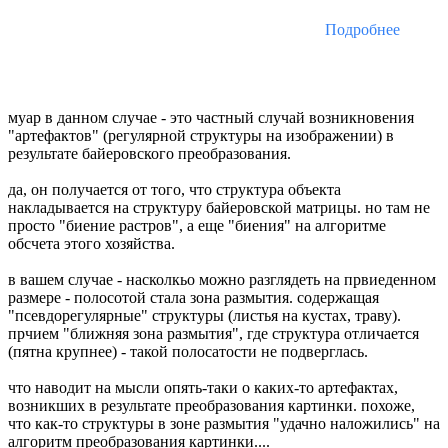
Подробнее
муар в данном случае - это частный случай возникновения
"артефактов" (регулярной структуры на изображении) в
результате байеровского преобразования.
да, он получается от того, что структура объекта
накладывается на структуру байеровской матрицы. но там не
просто "биение растров", а еще "биения" на алгоритме
обсчета этого хозяйства.
в вашем случае - насколкьо можно разглядеть на првиеденном
размере - полосотой стала зона размытия. содержащая
"псевдорегулярные" структуры (листья на кустах, траву).
прчием "ближняя зона размытия", где структура отличается
(пятна крупнее) - такой полосатости не подверглась.
что наводит на мысли опять-таки о каких-то артефактах,
возникших в результате преобразования картинки. похоже,
что как-то структуры в зоне размытия "удачно наложились" на
алгоритм преобразования картинки....