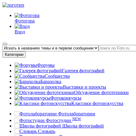
Фотогора
Вход
Категории
Форумы
Галерея фотографий
Сообщества
Барахолка
Выставки и проекты
Обсуждение фототехники
Фотоконкурсы
Классики фотоискусства
Фотолаборатории
NEW
Фотостудии
Школы фотографий
Словарь