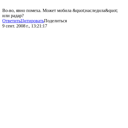
Во-во, явно помеха. Может мобила &quot;наследила&quot;
или радар?
Ответить
Цитировать
Поделиться
9 сент. 2008 г., 13:21:17