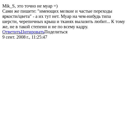
Mik_S, это точно не муар =)
Сами же пишете: "имеющих мелкие и частые переходы
яркости/цвета" - а их тут нет. Муар на чем-нибудь типа
шерсти, черепичных крыш и тканях вылазить любит... К тому
же, не в такой степени и не по всему кадру.
Ответить
Цитировать
Поделиться
9 сент. 2008 г., 11:25:47