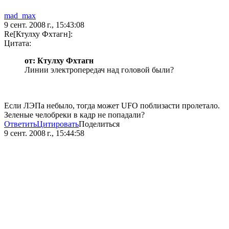
mad_max
9 сент. 2008 г., 15:43:08
Re[Ктулху Фхтагн]:
Цитата:
от: Ктулху Фхтагн
Линии электропередач над головой были?
Если ЛЭПа небыло, тогда может UFO поблизасти пролетало.
Зеленые челобреки в кадр не попадали?
Ответить
Цитировать
Поделиться
9 сент. 2008 г., 15:44:58