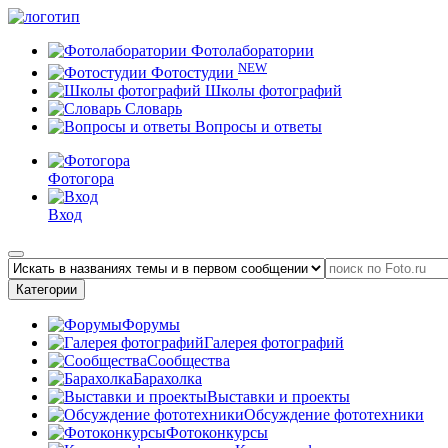
Фотолаборатории
NEW
Фотостудии
Школы фотографий
Словарь
Вопросы и ответы
Фотогора
Вход
Категории
Форумы
Галерея фотографий
Сообщества
Барахолка
Выставки и проекты
Обсуждение фототехники
Фотоконкурсы