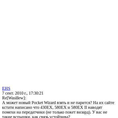
EHS
7 сент. 2010 г., 17:30:21
Re[Wasillew]:
А может новый Pocket Wizard взять и не парится? На их сайте
кстати написано что 430EX, 580EX и 580EX II наводят
помехи на передатчики (не только покет визард). У вас не
такие вспышки, как связь устойчива?