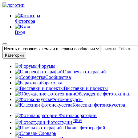
Фотогора
Вход
Категории
Форумы
Галерея фотографий
Сообщества
Барахолка
Выставки и проекты
Обсуждение фототехники
Фотоконкурсы
Классики фотоискусства
Фотолаборатории
NEW
Фотостудии
Школы фотографий
Словарь