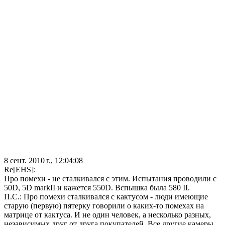
8 сент. 2010 г., 12:04:08
Re[EHS]:
Про помехи - не сталкивался с этим. Испытания проводили с
50D, 5D markII и кажется 550D. Вспышка была 580 II.
П.С.: Про помехи сталкивался с кактусом - люди имеющие
старую (первую) пятерку говорили о каких-то помехах на
матрице от кактуса. И не один человек, а несколько разных,
независимых друг от друга покупателей. Все другие камеры