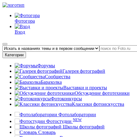
Фотогора
Вход
Категории
Форумы
Галерея фотографий
Сообщества
Барахолка
Выставки и проекты
Обсуждение фототехники
Фотоконкурсы
Классики фотоискусства
Фотолаборатории
NEW
Фотостудии
Школы фотографий
Словарь