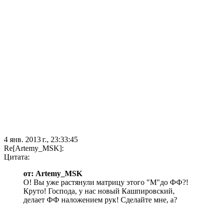
4 янв. 2013 г., 23:33:45
Re[Artemy_MSK]:
Цитата:
от: Artemy_MSK
О! Вы уже растянули матрицу этого "М"до ФФ?!
Круто! Господа, у нас новый Кашпировский,
делает ФФ наложением рук! Сделайте мне, а?