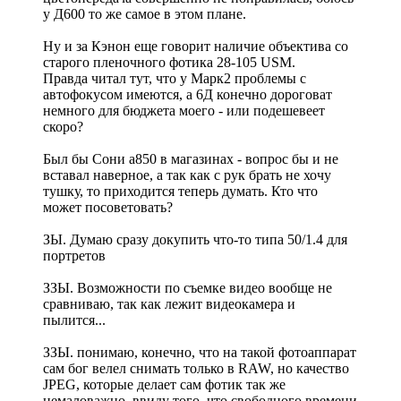
у Д600 то же самое в этом плане.
Ну и за Кэнон еще говорит наличие объектива со
старого пленочного фотика 28-105 USM.
Правда читал тут, что у Марк2 проблемы с
автофокусом имеются, а 6Д конечно дороговат
немного для бюджета моего - или подешевеет
скоро?
Был бы Сони а850 в магазинах - вопрос бы и не
вставал наверное, а так как с рук брать не хочу
тушку, то приходится теперь думать. Кто что
может посоветовать?
ЗЫ. Думаю сразу докупить что-то типа 50/1.4 для
портретов
ЗЗЫ. Возможности по съемке видео вообще не
сравниваю, так как лежит видеокамера и
пылится...
ЗЗЫ. понимаю, конечно, что на такой фотоаппарат
сам бог велел снимать только в RAW, но качество
JPEG, которые делает сам фотик так же
немаловажно, ввиду того, что свободного времени