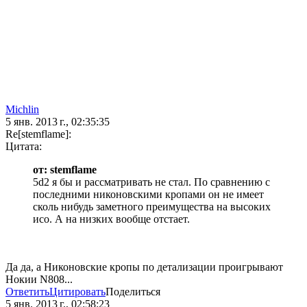
Michlin
5 янв. 2013 г., 02:35:35
Re[stemflame]:
Цитата:
от: stemflame
5d2 я бы и рассматривать не стал. По сравнению с
последними никоновскими кропами он не имеет
сколь нибудь заметного преимущества на высоких
исо. А на низких вообще отстает.
Да да, а Никоновские кропы по детализации проигрывают
Нокии N808...
Ответить
Цитировать
Поделиться
5 янв. 2013 г., 02:58:23