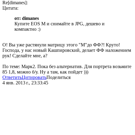
Re[dimanes]:
Цитата:
от: dimanes
Купите EOS M и снимайте в JPG, дешево и
компактно :)
О! Вы уже растянули матрицу этого "М"до ФФ?! Круто!
Господа, у нас новый Кашпировский, делает ФФ наложением
рук! Сделайте мне, а?
По теме: Марк2. Пока без альтернатив. Для портрета возьмите
85 1,8, можно б/у. Ну а там, как пойдет )))
Ответить
Цитировать
Поделиться
4 янв. 2013 г., 23:33:45