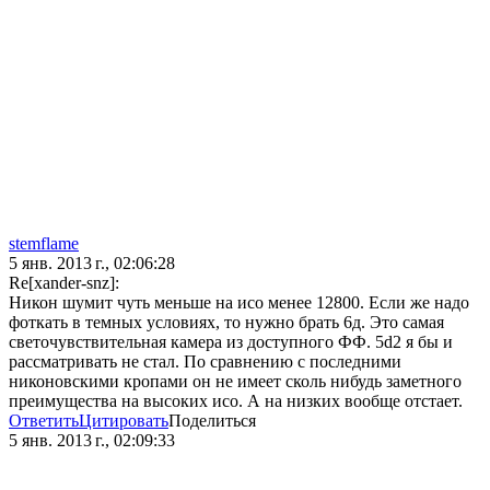
stemflame
5 янв. 2013 г., 02:06:28
Re[xander-snz]:
Никон шумит чуть меньше на исо менее 12800. Если же надо
фоткать в темных условиях, то нужно брать 6д. Это самая
светочувствительная камера из доступного ФФ. 5d2 я бы и
рассматривать не стал. По сравнению с последними
никоновскими кропами он не имеет сколь нибудь заметного
преимущества на высоких исо. А на низких вообще отстает.
Ответить
Цитировать
Поделиться
5 янв. 2013 г., 02:09:33