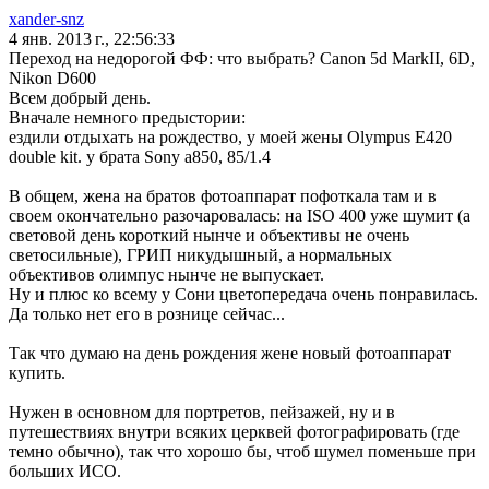
xander-snz
4 янв. 2013 г., 22:56:33
Переход на недорогой ФФ: что выбрать? Canon 5d MarkII, 6D,
Nikon D600
Всем добрый день.
Вначале немного предыстории:
ездили отдыхать на рождество, у моей жены Olympus E420
double kit. у брата Sony a850, 85/1.4
В общем, жена на братов фотоаппарат пофоткала там и в
своем окончательно разочаровалась: на ISO 400 уже шумит (а
световой день короткий нынче и объективы не очень
светосильные), ГРИП никудышный, а нормальных
объективов олимпус нынче не выпускает.
Ну и плюс ко всему у Сони цветопередача очень понравилась.
Да только нет его в рознице сейчас...
Так что думаю на день рождения жене новый фотоаппарат
купить.
Нужен в основном для портретов, пейзажей, ну и в
путешествиях внутри всяких церквей фотографировать (где
темно обычно), так что хорошо бы, чтоб шумел поменьше при
больших ИСО.