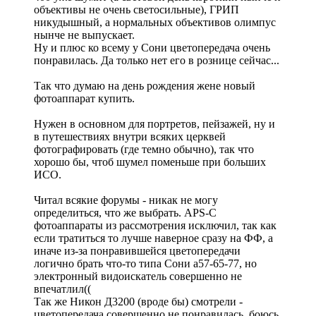
объективы не очень светосильные), ГРИП
никудышный, а нормальных объективов олимпус
нынче не выпускает.
Ну и плюс ко всему у Сони цветопередача очень
понравилась. Да только нет его в рознице сейчас...
Так что думаю на день рождения жене новый
фотоаппарат купить.
Нужен в основном для портретов, пейзажей, ну и
в путешествиях внутри всяких церквей
фотографировать (где темно обычно), так что
хорошо бы, чтоб шумел поменьше при больших
ИСО.
Читал всякие форумы - никак не могу
определиться, что же выбрать. APS-C
фотоаппараты из рассмотрения исключил, так как
если тратиться то лучше наверное сразу на ФФ, а
иначе из-за понравившейся цветопередачи
логично брать что-то типа Сони а57-65-77, но
электронный видоискатель совершенно не
впечатлил((
Так же Никон Д3200 (вроде бы) смотрели -
цветопередача совершенно не понравилась, боюсь