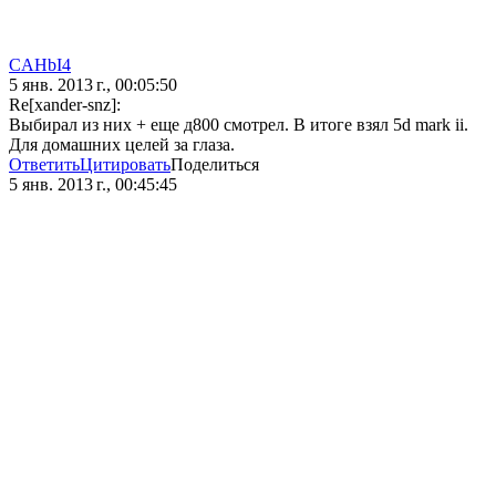
CAHbI4
5 янв. 2013 г., 00:05:50
Re[xander-snz]:
Выбирал из них + еще д800 смотрел. В итоге взял 5d mark ii.
Для домашних целей за глаза.
Ответить
Цитировать
Поделиться
5 янв. 2013 г., 00:45:45