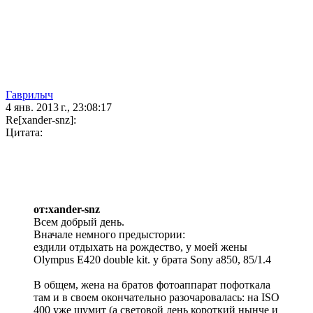
Гаврилыч
4 янв. 2013 г., 23:08:17
Re[xander-snz]:
Цитата:
от:xander-snz
Всем добрый день.
Вначале немного предыстории:
ездили отдыхать на рождество, у моей жены
Olympus E420 double kit. у брата Sony a850, 85/1.4
В общем, жена на братов фотоаппарат пофоткала
там и в своем окончательно разочаровалась: на ISO
400 уже шумит (а световой день короткий нынче и