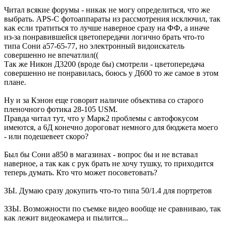
Читал всякие форумы - никак не могу определиться, что же
выбрать. APS-C фотоаппараты из рассмотрения исключил, так
как если тратиться то лучше наверное сразу на ФФ, а иначе
из-за понравившейся цветопередачи логично брать что-то
типа Сони а57-65-77, но электронный видоискатель
совершенно не впечатлил((
Так же Никон Д3200 (вроде бы) смотрели - цветопередача
совершенно не понравилась, боюсь у Д600 то же самое в этом
плане.
Ну и за Кэнон еще говорит наличие объектива со старого
пленочного фотика 28-105 USM.
Правда читал тут, что у Марк2 проблемы с автофокусом
имеются, а 6Д конечно дороговат немного для бюджета моего
- или подешевеет скоро?
Был бы Сони а850 в магазинах - вопрос бы и не вставал
наверное, а так как с рук брать не хочу тушку, то приходится
теперь думать. Кто что может посоветовать?
ЗЫ. Думаю сразу докупить что-то типа 50/1.4 для портретов
ЗЗЫ. Возможности по съемке видео вообще не сравниваю, так
как лежит видеокамера и пылится...