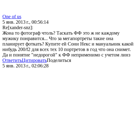
One of us
5 янв. 2013 г., 00:56:14
Re[xander-snz]:
Жона то фотограф чтоль? Таскать ФФ это ж не каждому
мужику понравится... Что за мегапортреты такие она
планирует фоткать? Купите ей Сони Некс и мануальник какой
нибудь 200/f2 для всех тех 10 портретов в год что она снимет.
Да и понятие "недорогой" к ФФ неприменимо с учетом линз
Ответить
Цитировать
Поделиться
5 янв. 2013 г., 02:06:28