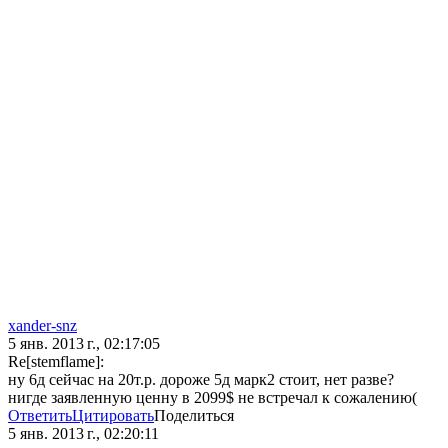
xander-snz
5 янв. 2013 г., 02:17:05
Re[stemflame]:
ну 6д сейчас на 20т.р. дороже 5д марк2 стоит, нет разве?
нигде заявленную ценну в 2099$ не встречал к сожалению(
Ответить
Цитировать
Поделиться
5 янв. 2013 г., 02:20:11