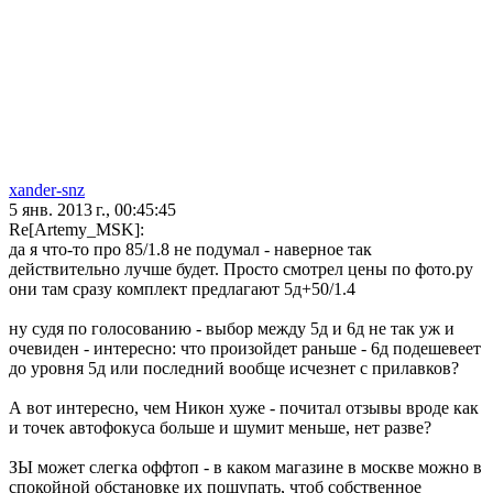
xander-snz
5 янв. 2013 г., 00:45:45
Re[Artemy_MSK]:
да я что-то про 85/1.8 не подумал - наверное так
действительно лучше будет. Просто смотрел цены по фото.ру
они там сразу комплект предлагают 5д+50/1.4
ну судя по голосованию - выбор между 5д и 6д не так уж и
очевиден - интересно: что произойдет раньше - 6д подешевеет
до уровня 5д или последний вообще исчезнет с прилавков?
А вот интересно, чем Никон хуже - почитал отзывы вроде как
и точек автофокуса больше и шумит меньше, нет разве?
ЗЫ может слегка оффтоп - в каком магазине в москве можно в
спокойной обстановке их пощупать, чтоб собственное