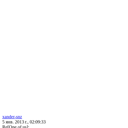
xander-snz
5 янв. 2013 г., 02:09:33
Re[One of us]: