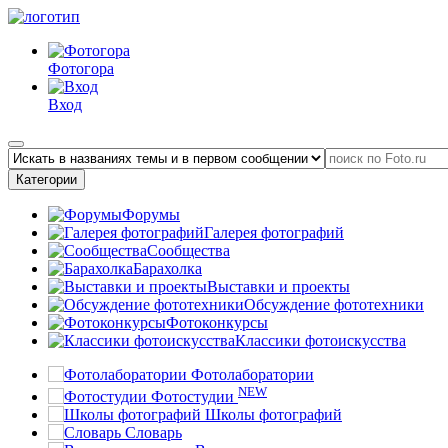
Фотогора
Вход
Категории
Форумы
Галерея фотографий
Сообщества
Барахолка
Выставки и проекты
Обсуждение фототехники
Фотоконкурсы
Классики фотоискусства
Фотолаборатории
NEW
Фотостудии
Школы фотографий
Словарь