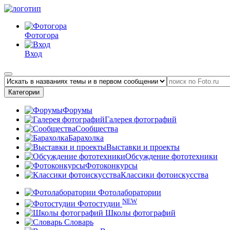
Фотогора
Вход
Категории
Форумы
Галерея фотографий
Сообщества
Барахолка
Выставки и проекты
Обсуждение фототехники
Фотоконкурсы
Классики фотоискусства
Фотолаборатории
NEW
Фотостудии
Школы фотографий
Словарь