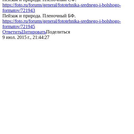
https://foto.ru/forums/general/fototehnika-srednego-i-bolshogo-
formatov/721943
Пейзаж и природа. Пленочный БФ.
https://foto.ru/forums/general/fototehnika-srednego-i-bolshogo-
formatov/721945
Ответить
Цитировать
Поделиться
9 июл. 2015 г., 21:44:27