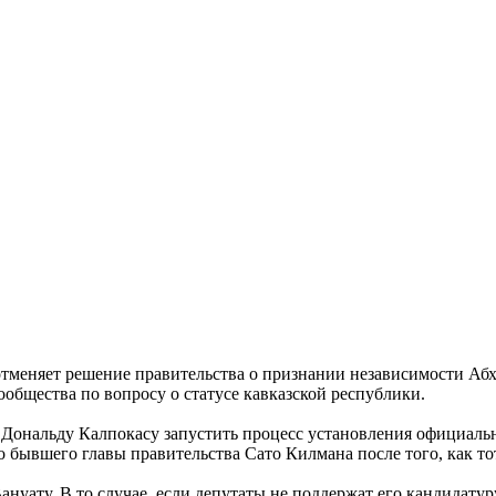
тменяет решение правительства о признании независимости Абха
ообщества по вопросу о статусе кавказской республики.
Дональду Калпокасу запустить процесс установления официальн
 бывшего главы правительства Сато Килмана после того, как то
нуату. В то случае, если депутаты не поддержат его кандидатур