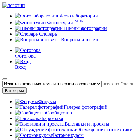
Фотолаборатории
NEW
Фотостудии
Школы фотографий
Словарь
Вопросы и ответы
Фотогора
Вход
Категории
Форумы
Галерея фотографий
Сообщества
Барахолка
Выставки и проекты
Обсуждение фототехники
Фотоконкурсы