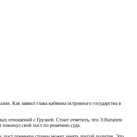
зии. Как заявил глава кабмина островного государства в
ых отношений с Грузией. Стоит отметить, что Э.Натапеи
т покинул свой пост по решению суда.
у, пост премьера страны может занять другой политик. Это