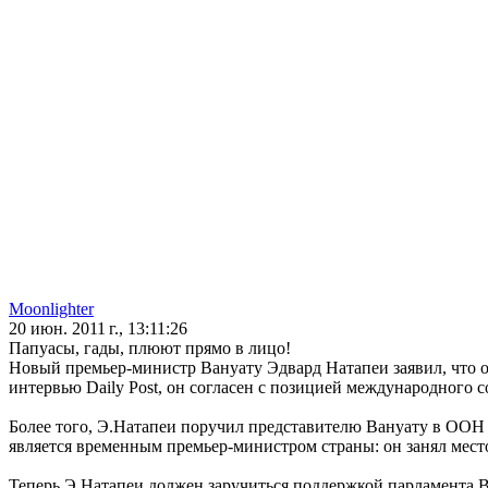
Moonlighter
20 июн. 2011 г., 13:11:26
Папуасы, гады, плюют прямо в лицо!
Новый премьер-министр Вануату Эдвард Натапеи заявил, что о
интервью Daily Post, он согласен с позицией международного с
Более того, Э.Натапеи поручил представителю Вануату в ООН 
является временным премьер-министром страны: он занял место
Теперь Э.Натапеи должен заручиться поддержкой парламента Ва