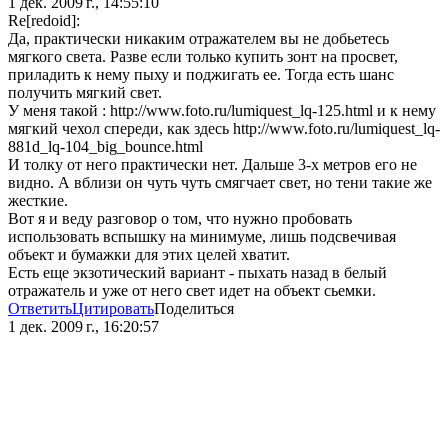
1 дек. 2009 г., 14:55:10
Re[redoid]:
Да, практически никаким отражателем вы не добьетесь
мягкого света. Разве если только купить зонт на просвет,
приладить к нему пыху и поджигать ее. Тогда есть шанс
получить мягкий свет.
У меня такой : http://www.foto.ru/lumiquest_lq-125.html и к нему
мягкий чехол спереди, как здесь http://www.foto.ru/lumiquest_lq-
881d_lq-104_big_bounce.html
И толку от него практически нет. Дальше 3-х метров его не
видно. А вблизи он чуть чуть смягчает свет, но тени такие же
жесткие.
Вот я и веду разговор о том, что нужно пробовать
использовать вспышку на минимуме, лишь подсвечивая
объект и бумажки для этих целей хватит.
Есть еще экзотический вариант - пыхать назад в белый
отражатель и уже от него свет идет на объект сьемки.
Ответить
Цитировать
Поделиться
1 дек. 2009 г., 16:20:57