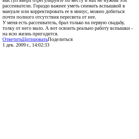
выступ вверх отрегулируйте по месту и нах не нужны эти
рассеиватели. Гораздо важнее уметь снимать вспышкой в
мануале или корректировать ее в минус, можно добиться
почти полного отсутствия пересвета от нее.
У меня есть рассеиватель, брал только на первую свадьбу,
толку от него мало. А вот освоить реально работу вспышки -
на всю жизнь пригодится.
Ответить
Цитировать
Поделиться
1 дек. 2009 г., 14:02:33