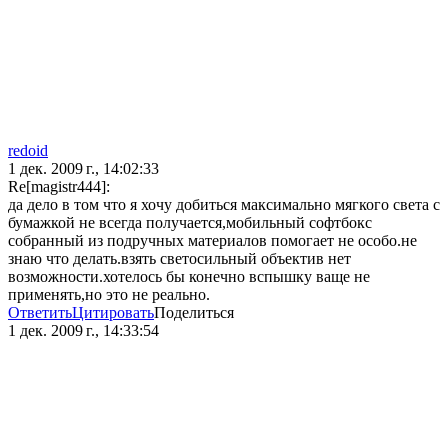
redoid
1 дек. 2009 г., 14:02:33
Re[magistr444]:
да дело в том что я хочу добиться максимально мягкого света с
бумажкой не всегда получается,мобильный софтбокс
собранный из подручных материалов помогает не особо.не
знаю что делать.взять светосильный объектив нет
возможности.хотелось бы конечно вспышку ваще не
применять,но это не реально.
Ответить
Цитировать
Поделиться
1 дек. 2009 г., 14:33:54