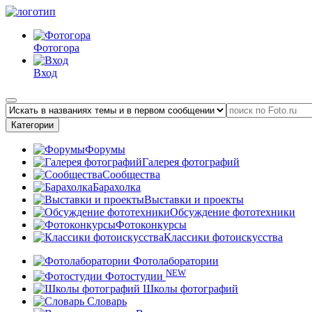
Фотогора
Вход
Категории
Форумы
Галерея фотографий
Сообщества
Барахолка
Выставки и проекты
Обсуждение фототехники
Фотоконкурсы
Классики фотоискусства
Фотолаборатории
NEW
Фотостудии
Школы фотографий
Словарь