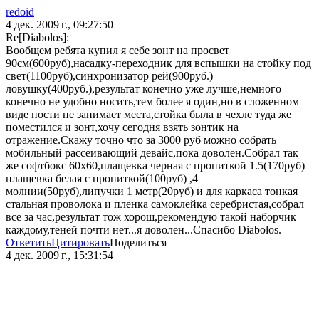
redoid
4 дек. 2009 г., 09:27:50
Re[Diabolos]:
Вообщем ребята купил я себе зонт на просвет
90см(600руб),насадку-переходник для вспышки на стойку под
свет(1100руб),синхронизатор рей(900руб.)
ловушку(400руб.),результат конечно уже лучше,немного
конечно не удобно носить,тем более я один,но в сложенном
виде пости не занимает места,стойка была в чехле туда же
поместился и зонт,хочу сегодня взять зонтик на
отражение.Скажу точно что за 3000 руб можно собрать
мобильный рассеивающий девайс,пока доволен.Собрал так
же софтбокс 60х60,плащевка черная с пропиткой 1.5(170руб)
плащевка белая с пропиткой(100руб) ,4
молнии(50руб),липучки 1 метр(20руб) и для каркаса тонкая
стальная проволока и пленка самоклейка серебристая,собрал
все за час,результат тож хорош,рекомендую такой наборчик
каждому,теней почти нет...я доволен...Спасибо Diabolos.
Ответить
Цитировать
Поделиться
4 дек. 2009 г., 15:31:54