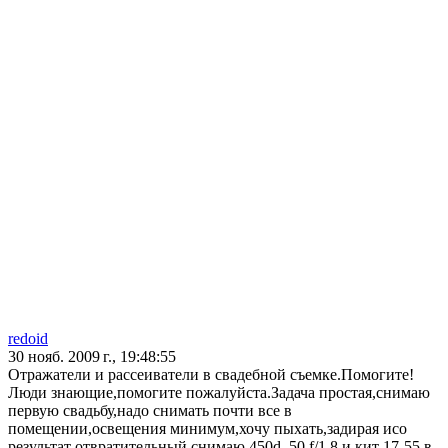
redoid
30 нояб. 2009 г., 19:48:55
Отражатели и рассеиватели в свадебной съемке.Помогите!
Люди знающие,помогите пожалуйста.Задача простая,снимаю
первую свадьбу,надо снимать почти все в
помещении,освещения минимум,хочу пыхать,задирая исо
результат отвратительный,снимаю 450d ,50 f/1.8 и кит 17-55 в