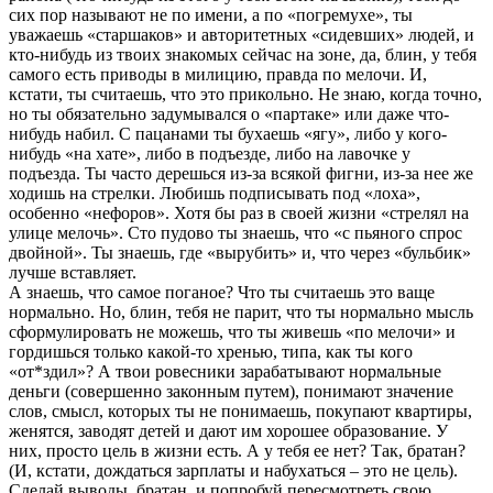
сих пор называют не по имени, а по «погремухе», ты
уважаешь «старшаков» и авторитетных «сидевших» людей, и
кто-нибудь из твоих знакомых сейчас на зоне, да, блин, у тебя
самого есть приводы в милицию, правда по мелочи. И,
кстати, ты считаешь, что это прикольно. Не знаю, когда точно,
но ты обязательно задумывался о «партаке» или даже что-
нибудь набил. С пацанами ты бухаешь «ягу», либо у кого-
нибудь «на хате», либо в подъезде, либо на лавочке у
подъезда. Ты часто дерешься из-за всякой фигни, из-за нее же
ходишь на стрелки. Любишь подписывать под «лоха»,
особенно «нефоров». Хотя бы раз в своей жизни «стрелял на
улице мелочь». Сто пудово ты знаешь, что «с пьяного спрос
двойной». Ты знаешь, где «вырубить» и, что через «бульбик»
лучше вставляет.
А знаешь, что самое поганое? Что ты считаешь это ваще
нормально. Но, блин, тебя не парит, что ты нормально мысль
сформулировать не можешь, что ты живешь «по мелочи» и
гордишься только какой-то хренью, типа, как ты кого
«от*здил»? А твои ровесники зарабатывают нормальные
деньги (совершенно законным путем), понимают значение
слов, смысл, которых ты не понимаешь, покупают квартиры,
женятся, заводят детей и дают им хорошее образование. У
них, просто цель в жизни есть. А у тебя ее нет? Так, братан?
(И, кстати, дождаться зарплаты и набухаться – это не цель).
Сделай выводы, братан, и попробуй пересмотреть свою