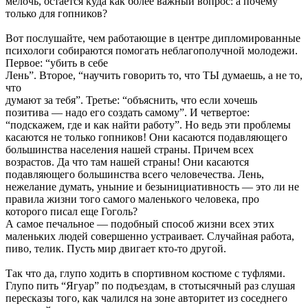
мелочь, остается куда как более важный вопрос: а почему
только для гопников?
Вот послушайте, чем работающие в центре дипломированные
психологи собираются помогать неблагополучной молодежи.
Первое: “убить в себе
Лень”. Второе, “научить говорить то, что ТЫ думаешь, а не то,
что
думают за тебя”. Третье: “объяснить, что если хочешь
позитива — надо его создать самому”. И четвертое:
“подскажем, где и как найти работу”. Но ведь эти проблемы
касаются не только гопников! Они касаются подавляющего
большинства населения нашей страны. Причем всех
возрастов. Да что там нашей страны! Они касаются
подавляющего большинства всего человечества. Лень,
нежелание думать, уныние и безынициативность — это ли не
правила жизни того самого маленького человека, про
которого писал еще Гоголь?
А самое печальное — подобный способ жизни всех этих
маленьких людей совершенно устраивает. Случайная работа,
пиво, телик. Пусть мир двигает кто-то другой.
Так что да, глупо ходить в спортивном костюме с туфлями.
Глупо пить “Ягуар” по подъездам, в стотысячный раз слушая
пересказы того, как чалился на зоне авторитет из соседнего