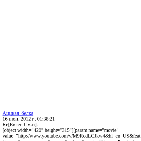
Аццкая_белка
16 июн. 2012 г., 01:38:21
Re[Евген См-н]:
[object width="420" height="315"][param name="movie"
value="http://www.youtube.com/v/M9RcdLCJkw4&hl=en_US&featu