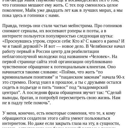
что гопники мешают ему жить. С тех пор сменилось целое
поколение, Майк уже двадцать лет как в лучших мирах, а мы
пока здесь и гопники с нами.
Правда, теперь они стали частью мейнстрима. Про гопников
снимают сериалы, их воспевают рэперы и поэты, а в
интернете пользуется популярностью следующая шутка:
«Проснувшись утром, спроси себя: Кто я? С какого я раена? И
че я такой дерзкий?» И вот — новое дело. В Челябинске начал
работу первый в России центр для реабилитации
неблагополучной молодежи под названием «Человек». На
первой странице сайта этой организации опубликовано
чувственное обращение к потенциальным клиентам. Оно
начинается такими словами: «Пойми, что жить “по
криминальным понятиям” и “пацанским законам” начала 90-х
это стремно. Поезд ушел в прошлое, а ты с друзьями остался
сидеть в подъезде и пить “пивос” под “владимирский
централ”. А последняя фраза обращения звучит так: “Сделай
выводы, братан, и попробуй пересмотреть свою жизнь. Нам
не в падлу тебе помочь”.
У меня, конечно, есть некоторые сомнения, что те, к кому
обращаются создатели этого сайта умеют пользоваться
интернетом. Но даже если закрыть глаза на эту, в сущности,