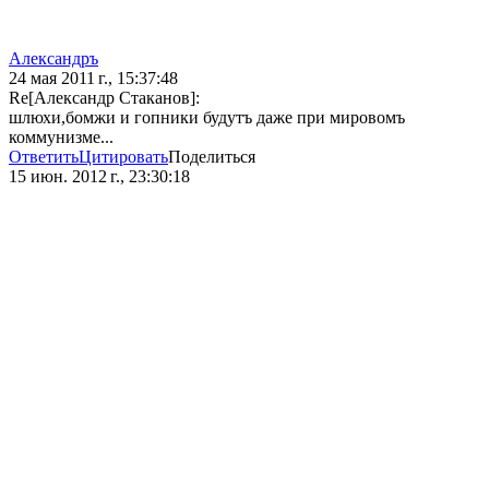
Александръ
24 мая 2011 г., 15:37:48
Re[Александр Стаканов]:
шлюхи,бомжи и гопники будутъ даже при мировомъ
коммунизме...
Ответить
Цитировать
Поделиться
15 июн. 2012 г., 23:30:18