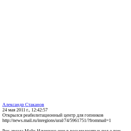
Александр Стаканов
24 мая 2011 г., 12:42:57
Открылся реабилитационный центр для гопников
http://news.mail.ru/inregions/ural/74/5961751/?frommail=1
Рок-звезда Майк Науменко еще в восьмидесятых пел о том,