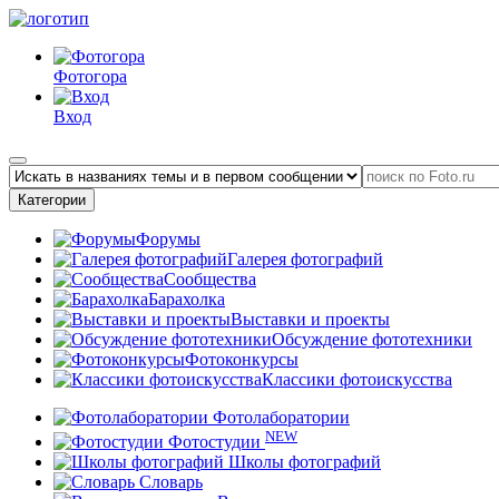
Фотогора
Вход
Категории
Форумы
Галерея фотографий
Сообщества
Барахолка
Выставки и проекты
Обсуждение фототехники
Фотоконкурсы
Классики фотоискусства
Фотолаборатории
NEW
Фотостудии
Школы фотографий
Словарь