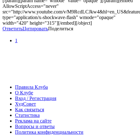
[/param][param name="wmode" value="opaque"][/param][embed
AllowScriptAccess="never"
src="http://www.youtube.com/v/M9RcdLCJkw4&hl=en_US&featur
type="application/x-shockwave-flash" wmode="opaque"
width="420" height="315"][/embed][/object]
Ответить
Цитировать
Поделиться
1
Правила Клуба
О Клубе
Вход / Регистрация
ХудСовет
Как связаться
Статистика
Реклама на сайте
Вопросы и ответы
Политика конфиденциальности