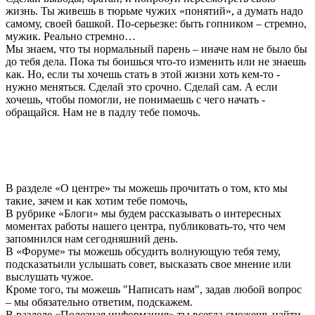
жизнь. Ты живешь в тюрьме чужих «понятий», а думать надо
самому, своей башкой. По-серьезке: быть гопником – стремно,
мужик. Реально стремно…
Мы знаем, что ты нормальный парень – иначе нам не было бы
до тебя дела. Пока ты боишься что-то изменить или не знаешь
как. Но, если ты хочешь стать в этой жизни хоть кем-то -
нужно меняться. Сделай это срочно. Сделай сам. А если
хочешь, чтобы помогли, не понимаешь с чего начать -
обращайся. Нам не в падлу тебе помочь.
В разделе «О центре» ты можешь прочитать о том, кто мы
такие, зачем и как хотим тебе помочь,
В рубрике «Блоги» мы будем рассказывать о интересных
моментах работы нашего центра, публиковать-то, что чем
запомнился нам сегодняшний день.
В «Форуме» ты можешь обсудить волнующую тебя тему,
подсказатьили услышать совет, высказать свое мнение или
выслушать чужое.
Кроме того, ты можешь "Написать нам", задав любой вопрос
– мы обязательно ответим, подскажем.
В разделе «Полезная информация» ты всегда сможешь найти