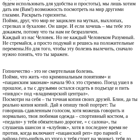
будем использовать для удобства и простоты), мы лишь хотим
дать им (Вам!) возможность посмотреть на мир другими
глазами. Раскрыть горизонты.
Пойми, друг, что мир не зациклен на мутках, выхлопах,
стрелках и бухалове. Он шире. И если хочешь – мы тебе это
докажем, потому что ты нам не безразличен.
Каждый из нас Человек. Но не каждый Человеком Разумный.
Не стремайся, а просто подумай и решись на положительные
перемены.Но для того, чтобы эту болезнь вылечить, сначало
нужно понять, что ты заражен.
Гопничество - это не смертельная болезнь.
Пойми, что жить «по криминальным понятиям» и
«пацанским законам» начала 90-х это стремно. Поезд ушел в
прошлое, а ты с друзьями остался сидеть в подъезде и пить
«пивдос» под «владимирский централ».
Посмотри на себя – ты точная копия своих друзей. Блин, да ты
реально копия копий. Дай я опишу твой портрет: Ты
говоришь сдавленным голосом, хотя можешь говорить и
нормально, твоя любимая одежда – спортивный костюм, а
«педали» у тебя обязательно дорогие, « с салона», ты
слушаешь шансон и «клубняк», хотя в последнее время не
против, когда включают «пацанский реп» про парней с
района (что-нибудь из этого у тебя стоит на звонке), тебя до