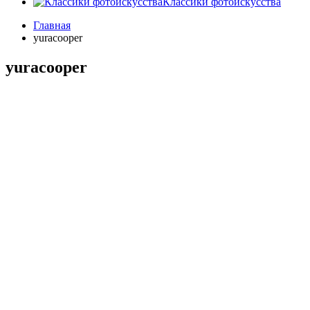
Классики фотоискусства
Главная
yuracooper
yuracooper