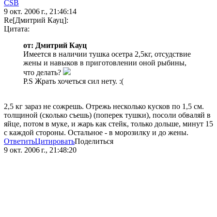
CSB
9 окт. 2006 г., 21:46:14
Re[Дмитрий Кауц]:
Цитата:
от: Дмитрий Кауц
Имеется в наличии тушка осетра 2,5кг, отсудствие
жены и навыков в приготовлении оной рыбины,
что делать?
P.S Жрать хочеться сил нету. :(
2,5 кг зараз не сожрешь. Отрежь несколько кусков по 1,5 см.
толщиной (сколько съешь) (поперек тушки), посоли обваляй в
яйце, потом в муке, и жарь как стейк, только дольше, минут 15
с каждой стороны. Остальное - в морозилку и до жены.
Ответить
Цитировать
Поделиться
9 окт. 2006 г., 21:48:20