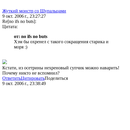
Жуткий монстр со Щупальцами
9 окт. 2006 г., 23:27:27
Re[no ifs no buts]:
Цитата:
от: no ifs no buts
Хэм бы охренел с такого сокращения старика и
моря :)
Кстати, из осетрины нехреновый супчик можно наварить!
Почему никто не вспомнил?
Ответить
Цитировать
Поделиться
9 окт. 2006 г., 23:38:49