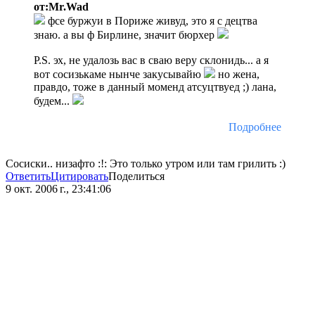
от:Mr.Wad
фсе буржуи в Пориже живуд, это я с децтва
знаю. а вы ф Бирлине, значит бюрхер
P.S. эх, не удалозь вас в сваю веру склонидь... а я
вот сосизькаме нынче закусывайю
но жена,
правдо, тоже в данный моменд атсуцтвуед ;) лана,
будем...
Подробнее
Сосиски.. низафто :!: Это только утром или там грилить :)
Ответить
Цитировать
Поделиться
9 окт. 2006 г., 23:41:06