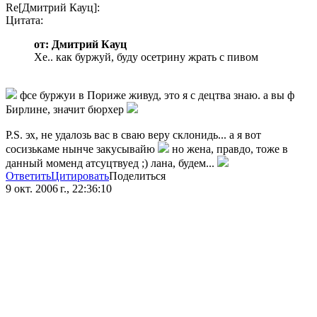
Re[Дмитрий Кауц]:
Цитата:
от: Дмитрий Кауц
Хе.. как буржуй, буду осетрину жрать с пивом
фсе буржуи в Пориже живуд, это я с децтва знаю. а вы ф
Бирлине, значит бюрхер
P.S. эх, не удалозь вас в сваю веру склонидь... а я вот
сосизькаме нынче закусывайю
но жена, правдо, тоже в
данный моменд атсуцтвуед ;) лана, будем...
Ответить
Цитировать
Поделиться
9 окт. 2006 г., 22:36:10