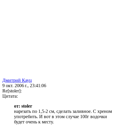
Дмитрий Кауц
9 окт. 2006 г., 23:41:06
Re[stoler]:
Цитата:
от: stoler
нарезать по 1,5-2 см, сделать заливное. С хреном
употребить. И вот в этом случае 100г водочки
будет очень к месту.