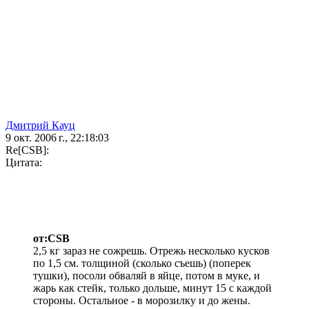
Дмитрий Кауц
9 окт. 2006 г., 22:18:03
Re[CSB]:
Цитата:
от:CSB
2,5 кг зараз не сожрешь. Отрежь несколько кусков
по 1,5 см. толщиной (сколько съешь) (поперек
тушки), посоли обваляй в яйце, потом в муке, и
жарь как стейк, только дольше, минут 15 с каждой
стороны. Остальное - в морозилку и до жены.