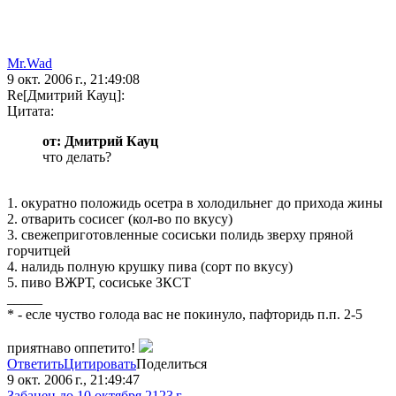
Mr.Wad
9 окт. 2006 г., 21:49:08
Re[Дмитрий Кауц]:
Цитата:
от: Дмитрий Кауц
что делать?
1. окуратно положидь осетра в холодильнег до прихода жины
2. отварить сосисег (кол-во по вкусу)
3. свежеприготовленные сосиськи полидь зверху пряной
горчитцей
4. налидь полную крушку пива (сорт по вкусу)
5. пиво ВЖРТ, сосиське ЗКСТ
_____
* - есле чуство голода вас не покинуло, пафторидь п.п. 2-5
приятнаво оппетито!
Ответить
Цитировать
Поделиться
9 окт. 2006 г., 21:49:47
Забанен до 10 октября 2123 г.