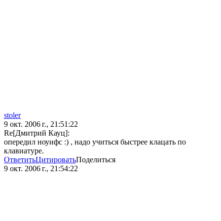
stoler
9 окт. 2006 г., 21:51:22
Re[Дмитрий Кауц]:
опередил ноуифс :) , надо учиться быстрее клацать по
клавиатуре.
Ответить
Цитировать
Поделиться
9 окт. 2006 г., 21:54:22