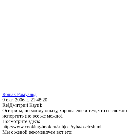
Кошак Ромуальд
9 окт. 2006 г., 21:48:20
Re[Дмитрий Кауц]:
Осетрина, по моему опыту, хороша еще и тем, что ее сложно
испортить (но все же можно).
Посмотрите здесь:
http://www.cooking-book.ru/subject/ryba/osetr.shtml
Мы с женой рекомендуем вот это: