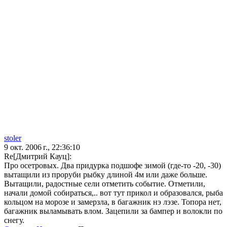
stoler
9 окт. 2006 г., 22:36:10
Re[Дмитрий Кауц]:
Про осетровых. Два придурка подшофе зимой (где-то -20, -30)
вытащили из проруби рыбку длиной 4м или даже больше.
Вытащили, радостные сели отметить событие. Отметили,
начали домой собираться,.. вот тут прикол и образовался, рыба
кольцом на морозе и замерзла, в багажник нэ лэзе. Топора нет,
багажник выламывать влом. Зацепили за бампер и волокли по
снегу.