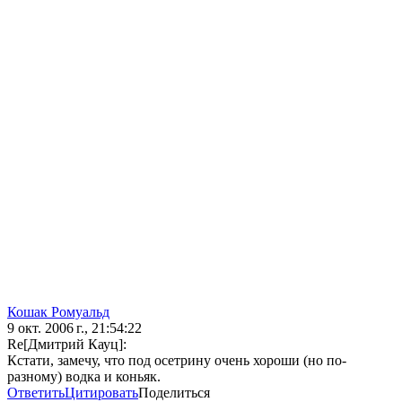
Кошак Ромуальд
9 окт. 2006 г., 21:54:22
Re[Дмитрий Кауц]:
Кстати, замечу, что под осетрину очень хороши (но по-
разному) водка и коньяк.
Ответить
Цитировать
Поделиться