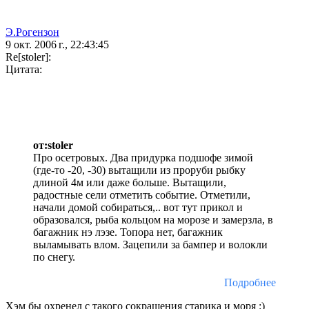
Э.Рогензон
9 окт. 2006 г., 22:43:45
Re[stoler]:
Цитата:
от:stoler
Про осетровых. Два придурка подшофе зимой
(где-то -20, -30) вытащили из проруби рыбку
длиной 4м или даже больше. Вытащили,
радостные сели отметить событие. Отметили,
начали домой собираться,.. вот тут прикол и
образовался, рыба кольцом на морозе и замерзла, в
багажник нэ лэзе. Топора нет, багажник
выламывать влом. Зацепили за бампер и волокли
по снегу.
Подробнее
Хэм бы охренел с такого сокращения старика и моря :)