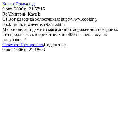
Кошак Ромуальд
9 окт. 2006 г., 21:57:15
Re[Дмитрий Кауц]:
О! Вот классика холостяцкая: http://www.cooking-
book.ru/microwave/fish/9231.shtml
Мы это делали даже из магазинной мороженной осетрины,
что продавалась в брикетиках по 400 г - очень вкусно
получалось!
Ответить
Цитировать
Поделиться
9 окт. 2006 г., 22:18:03