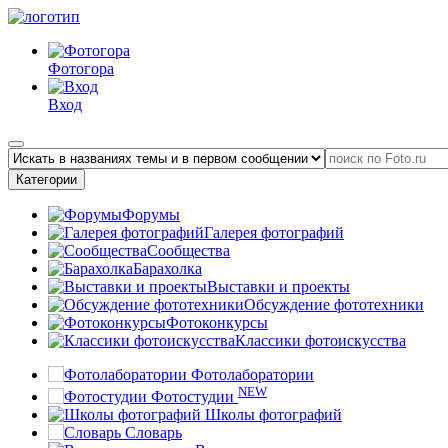
Фотогора
Вход
Категории
Форумы
Галерея фотографий
Сообщества
Барахолка
Выставки и проекты
Обсуждение фототехники
Фотоконкурсы
Классики фотоискусства
Фотолаборатории
NEW
Фотостудии
Школы фотографий
Словарь