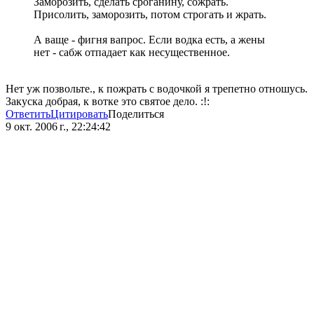
Заморозить, сделать сроганину, сожрать.
Присолить, заморозить, потом строгать и жрать.
А ваще - фигня вапрос. Если водка есть, а жены
нет - сабж отпадает как несущественное.
Нет уж позвольте., к пожрать с водочкой я трепетно отношусь.
Закуска добрая, к вотке это святое дело. :!:
Ответить
Цитировать
Поделиться
9 окт. 2006 г., 22:24:42