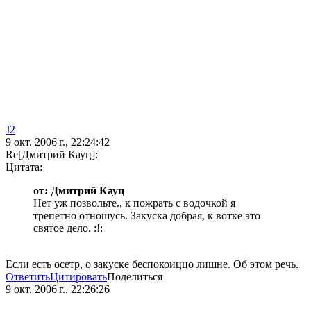
J2
9 окт. 2006 г., 22:24:42
Re[Дмитрий Кауц]:
Цитата:
от: Дмитрий Кауц
Нет уж позвольте., к пожрать с водочкой я
трепетно отношусь. Закуска добрая, к вотке это
святое дело. :!:
Если есть осетр, о закуске беспокоиццо лишне. Об этом речь.
Ответить
Цитировать
Поделиться
9 окт. 2006 г., 22:26:26