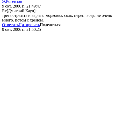
Э.Рогензон
9 окт. 2006 г., 21:49:47
Re[Дмитрий Кауц]:
треть отрезать и варить. морковка, соль, перец. воды не очень
много. потом с хреном.
Ответить
Цитировать
Поделиться
9 окт. 2006 г., 21:50:25