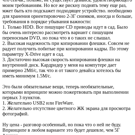
моим требованиям. Но все же рискну поднять тему еще раз,
мжет быть кто подскажет подходящее устройство. необходимо
для хранения ориентировочно 2-3Г снимков, иногда и больше,
требования в порядке убывания важности:
1. Только HDD. Все пишущие CD приводы идут в сад. Было
бы очень интересно рассмотреть вариант с пишущим
переносным DVD, но пока что я о таких не слышал.
2. Высокая надежность при копировании флешки. Совсем не
радует получить побитые при копировании кадры. По этому
параметру X-Drive идет в сад.
3. Достаточно высокая скорость копирования флешки на
внутренний диск. Кардридер у меня на компутере дает
примерно 2Мб/с, так что и от такого девайса хотелось бы
иметь минимум 1.5М/с.
Это были обязательные вещи, теперь необязательные,
которыми впринципе можно пожертвовать при выполнении
первых 3 пунктов.
1. Желательно USB2 или FireWare.
2. Желательно отсутствие цветного ЖК экрана для просмотра
фотографий.
Ну цена - разговор особенный, но пока что о ней не буду.
Впринципе в любом варианте это будет дешевле, чем 5Г