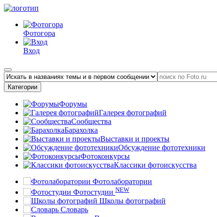
Фотогора
Вход
Категории
Форумы
Галерея фотографий
Сообщества
Барахолка
Выставки и проекты
Обсуждение фототехники
Фотоконкурсы
Классики фотоискусства
Фотолаборатории
NEW
Фотостудии
Школы фотографий
Словарь