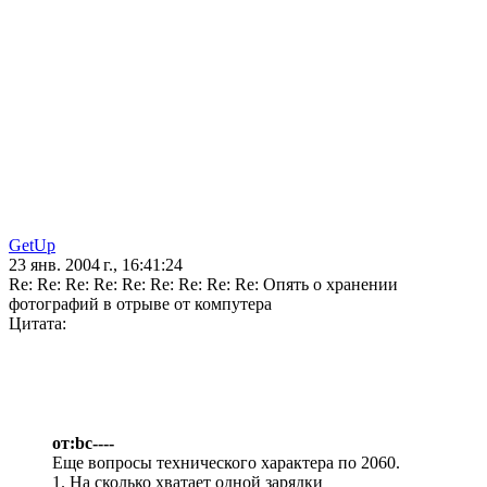
GetUp
23 янв. 2004 г., 16:41:24
Re: Re: Re: Re: Re: Re: Re: Re: Re: Опять о хранении
фотографий в отрыве от компутера
Цитата:
от:bc----
Еще вопросы технического характера по 2060.
1. На сколько хватает одной зарядки