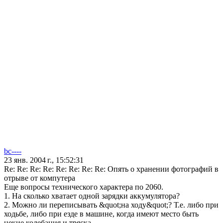
bc----
23 янв. 2004 г., 15:52:31
Re: Re: Re: Re: Re: Re: Re: Re: Опять о хранении фотографий в
отрыве от компутера
Еще вопросы технического характера по 2060.
1. На сколько хватает одной зарядки аккумулятора?
2. Можно ли переписывать &quot;на ходу&quot;? Т.е. либо при
ходьбе, либо при езде в машине, когда имеют место быть
некие колебания и тряска.