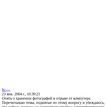
bc----
23 янв. 2004 г., 10:39:21
Опять о хранении фотографий в отрыве от компутера
Перечитываю темы, поднятые по этому вопросу и убеждаюсь,
что сейчас, похоже, не существует девайса, удовлетворяющего