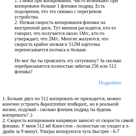
1. Глюки при копировании. Часто возникают при
копировани больше 1 флешки подряд. Есть
подозрения, что это связано с перегревом
устройства.
2. Низкая скорость копирования флешки на
внутренний диск. Тут мнения расходятся, кто-то
говорит, что получается около 1М/с, кто-то
утверждает, что 2М/с. Многие жалуются, что
скорость крайне низкая и 512М карточка
переписывается полчаса и больше.
Не мог бы ты прояснить эту ситуевину? За сколько
перебрасывается полностью забитая 256 или 512
флешка?
Подробнее
1. Больше двух по 512 копировать не приходится, можно
конечно устроить &quot;torture test&quot;, но в реальной
жизни, подумай - сколько флешек подряд ты будешь
копировать? :)
2. Скорость копирования напрямую зависит от скорости самой
флешки. У меня 512 мб Кингстон - полностью он уходит в х-
драйв за 9 минут. Ультры копируются чуть быстрее - 6-7