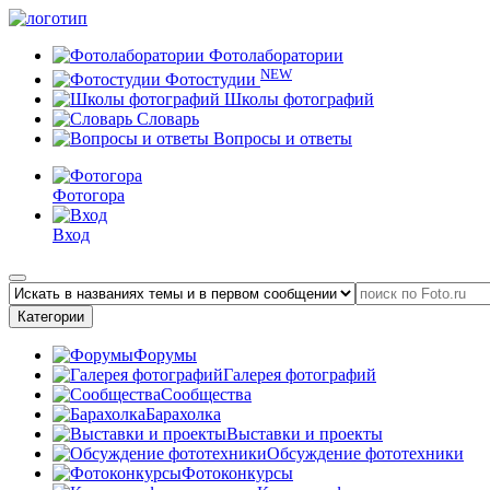
Фотолаборатории
NEW
Фотостудии
Школы фотографий
Словарь
Вопросы и ответы
Фотогора
Вход
Категории
Форумы
Галерея фотографий
Сообщества
Барахолка
Выставки и проекты
Обсуждение фототехники
Фотоконкурсы