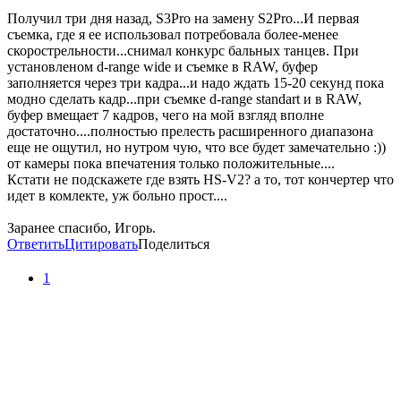
Получил три дня назад, S3Pro на замену S2Pro...И первая
съемка, где я ее использовал потребовала более-менее
скорострельности...снимал конкурс бальных танцев. При
установленом d-range wide и съемке в RAW, буфер
заполняется через три кадра...и надо ждать 15-20 секунд пока
модно сделать кадр...при съемке d-range standart и в RAW,
буфер вмещает 7 кадров, чего на мой взгляд вполне
достаточно....полностью прелесть расширенного диапазона
еще не ощутил, но нутром чую, что все будет замечательно :))
от камеры пока впечатения только положительные....
Кстати не подскажете где взять HS-V2? а то, тот кончертер что
идет в комлекте, уж больно прост....
Заранее спасибо, Игорь.
Ответить
Цитировать
Поделиться
1