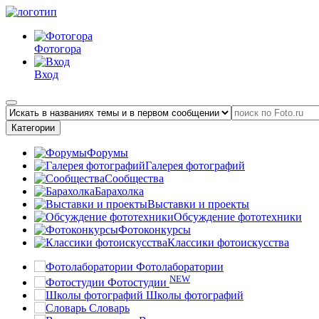
Фотогора
Вход
Категории
Форумы
Галерея фотографий
Сообщества
Барахолка
Выставки и проекты
Обсуждение фототехники
Фотоконкурсы
Классики фотоискусства
Фотолаборатории
NEW
Фотостудии
Школы фотографий
Словарь