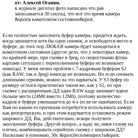
от: Алексей Оганян.
в журнале дигитал фото написано что рав
записывается 30 секунд. что всё это время камера
&quot;в каматозном состоянии&quot;
Если полностью заполнить буфер камеры, придется ждать,
когда запишется хотя бы один снимок, и освободится место в
буфере, до этих пор ЛЮБАЯ камера будет находиться в
коматозном состоянии (другое дело, что у некоторых камер,
по крайней мере, при съемке в Jpeg, со скоростными флэш-
картами ситуации с переполнением буфера не возникнет
никогда). У меня лично проблем с 7-кадровым буфером S2
(как RAW, так и Jpeg) никогда не возникало. Но если снимать
длинными сериями, можно на это нарваться. У S3 буфер по
размеру остался практически таким же, как у S2, но при
съемке с расширенным ДД один RAW кадр занимает вдвое
больше места (24Мб вместо 12Мб), поэтому количество
кадров в буфере уменьшается до 4-х (если не ошибаюсь). Если
Вам по каким-то причинам потребуется использовать камеру
как репортерскую, и при этом вздумается установить режим
широкого ДД, Вы, действительно, вскоре получите
заполнение буфера. Другой вопрос, а надо ли, имея голову на
плечах, комбинировать серийную съемку с широким ДД?
Насколько я понимаю, 30с &quot;беспомощность&quot;