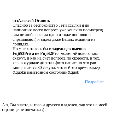
от:Алексей Оганян.
Спасибо за беспокойство , эти ссылки я до
написания моего вопроса уже конечно посмотрел(
сам не люблю когда одно и тоже постоянно
спрашивают) и видел даже Ваших всадниц на
лошидях.
Но мне хотелось бы
владельцев именно
FujiS3Pro а не FujiS2Pro
, может чё нового там
скажут, и как на счёт вопроса по скорости, в тех.
хар. в журнале дигитал фото написано что рав
записывается 30 секунд. что всё это время камера
&quot;в каматозном состоянии&quot;
Подробнее
А я, Вы знаете, и того и другого владелец, так что на моей
странице не опечатка ;)