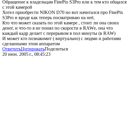
Обращение к владельцам FinePix S3Pro или к тем кто общался
с этой камерой
Хотел приобрести NIKON D70 но вот начитался про FinePix
S3Pro и вроде как теперь посматриваю на неё,
Кто что может сказать по этой камере , стоит ли она своих
денег, и что-то я не понял по скорости в RAWе, она что
каждый кадр делает с перерывом в пол минуты (в RAW)
И может кто познакомит ( виртуально) с людми и работами
сделанными этим аппаратом
Ответить
Цитировать
Поделиться
20 июн. 2005 г., 08:45:23