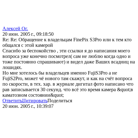
Алексей Ог.
20 июн. 2005 г., 09:18:50
Re: Re: Обращение к владельцам FinePix S3Pro или к тем кто
общался с этой камерой
Спасибо за беспокойство , эти ссылки я до написания моего
вопроса уже конечно посмотрел( сам не люблю когда одно и
тоже постоянно спрашивают) и видел даже Ваших всадниц на
лошидях.
Но мне хотелось бы владельцев именно FujiS3Pro а не
FujiS2Pro, может чё нового там скажут, и как на счёт вопроса
по скорости, в тех. хар. в журнале дигитал фото написано что
рав записывается 30 секунд. что всё это время камера &quot;в
каматозном состоянии&quot;
Ответить
Цитировать
Поделиться
20 июн. 2005 г., 10:39:07