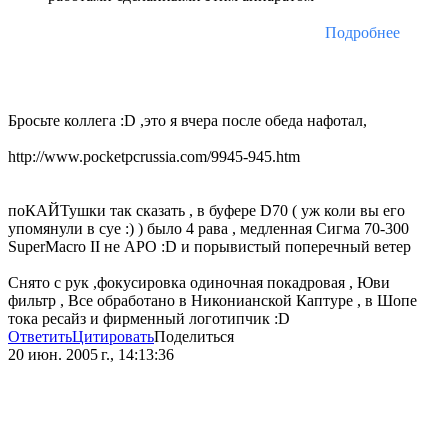
Подробнее
Бросьте коллега :D ,это я вчера после обеда нафотал,
http://www.pocketpcrussia.com/9945-945.htm
поКАЙТушки так сказать , в буфере D70 ( уж коли вы его
упомянули в суе :) ) было 4 рава , медленная Сигма 70-300
SuperMacro II не АРО :D и порывистый поперечный ветер
Cнято с рук ,фокусировка одиночная покадровая , Юви
фильтр , Все обработано в Никонианской Каптуре , в Шопе
тока ресайз и фирменный логотипчик :D
Ответить
Цитировать
Поделиться
20 июн. 2005 г., 14:13:36