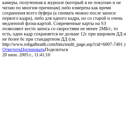
камеры, полученная в журнале (который я не покупаю и не
читаю по многим причинам) либо измерена как время
сохранения всего буфера (а снимать можно после записи
первого кадра), либо для одного кадра, но со старой и очень
медленной флэш-картой. Современные карты на S3
позволяют вести запись со скоростями не менее 2МБ/с, то
есть, один кадр сохраняется не дольше 12с при широком ДД и
не более 6с при стандартном ДД (см.
http://www.robgalbraith.com/bins/multi_page.asp?cid=6007-7491 )
Ответить
Цитировать
Поделиться
20 июн. 2005 г., 11:41:10