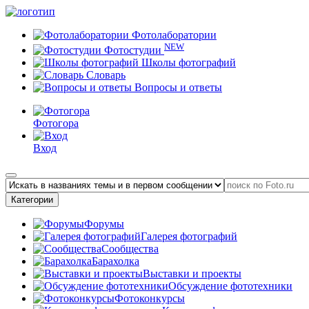
Фотолаборатории
NEW
Фотостудии
Школы фотографий
Словарь
Вопросы и ответы
Фотогора
Вход
Категории
Форумы
Галерея фотографий
Сообщества
Барахолка
Выставки и проекты
Обсуждение фототехники
Фотоконкурсы