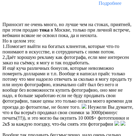
Подробнее
Приносит не очень много, но лучше чем на стоках, приятней,
при этом продаю
тока
в Москве, только при личной встрече,
вебмани всякие не освоил пока, да и неохота.
Но в целом это:
1.Помогает выйти на богатых клиентов, которые что-то
понимают в искусстве, и сотрудничать с ними потом.
2.Даёт хорошую рекламу как фотографа, если мне интересен
заказ на съёмку, я могу и так подработать.
И ещё куча различных бонусов, которые невозможно
померить долларами и т.п. Вообще я написал прайс только
потому что мне надоело отвечать за сколько я могу продать ту
или иную фотографию, изначально сайт был без него и
вообще без возможности купить фотографию, оно мне не
надо, я больше заработаю если не буду продавать свои
фотографии, такие цены это только оплата моего времени для
проезда до фотоателье, не более того.
Неужели Вы думаете,
что я бы всерьёз продавал свои снимки за 3000р(минус
печать(!!!)), и это могло бы окупить 10 000$+ фототехники и
2к$ за каждую поездку, что-бы снять эти фотографии
Вообще так продавать бессмысленно, надо очень сильно