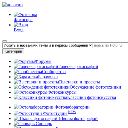
Фотогора
Вход
Категории
Форумы
Галерея фотографий
Сообщества
Барахолка
Выставки и проекты
Обсуждение фототехники
Фотоконкурсы
Классики фотоискусства
Фотолаборатории
NEW
Фотостудии
Школы фотографий
Словарь