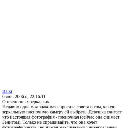
Balki
6 янв. 2006 г., 22:16:11
О пленочных зеркалках
Недавно одна моя знакомая спросила совета о том, какую
зеркальную пленочную камеру ей выбрать. Девушка считает,
что настоящая фотография - пленочная (сейчас она снимает
Зенитом). Только не спрашивайте, что она хочет
фотографировать - ей нужен максимально универсальный