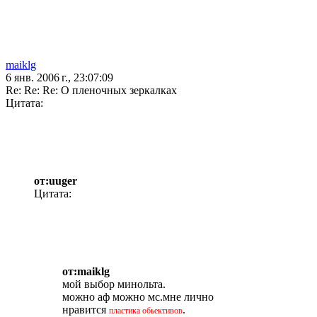
maiklg
6 янв. 2006 г., 23:07:09
Re: Re: Re: О пленочных зеркалках
Цитата:
от:uuger
Цитата:
от:maiklg
мой выбор минольта.
можно аф можно мс.мне лично
нравится
.
пластика обьективов