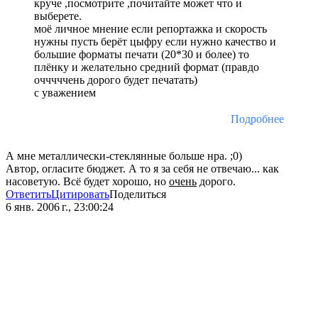
круче ,посмотрите ,почитайте может что и
выберете.
моё личное мнение если репортажка и скорость
нужны пусть берёт цыфру если нужно качество и
большие форматы печати (20*30 и более) то
плёнку и желательно средний формат (правдо
очччччень дорого будет печатать)
с уважением
Подробнее
А мне металлически-стеклянные больше нра. ;0)
Автор, огласите бюджет. А то я за себя не отвечаю... как
насоветую. Всё будет хорошо, но
очень
дорого.
Ответить
Цитировать
Поделиться
6 янв. 2006 г., 23:00:24