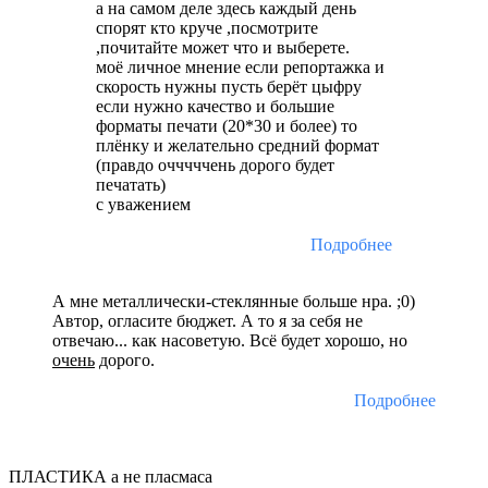
а на самом деле здесь каждый день
спорят кто круче ,посмотрите
,почитайте может что и выберете.
моё личное мнение если репортажка и
скорость нужны пусть берёт цыфру
если нужно качество и большие
форматы печати (20*30 и более) то
плёнку и желательно средний формат
(правдо очччччень дорого будет
печатать)
с уважением
Подробнее
А мне металлически-стеклянные больше нра. ;0)
Автор, огласите бюджет. А то я за себя не
отвечаю... как насоветую. Всё будет хорошо, но
очень
дорого.
Подробнее
ПЛАСТИКА а не пласмаса