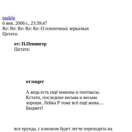
maiklg
6 янв. 2006 г., 23:39:47
Re: Re: Re: Re: Re: О пленочных зеркалках
Цитата:
от: П.Пеннигер
Цитата:
от:uuger
А ведь есть ещё никоны и пентаксы.
Кстати, последние весьма и весьма
хороши. Лейка Р тоже всё ещё жива....
Бюджет!
все ерунда, с кэноном будет легче переходить на