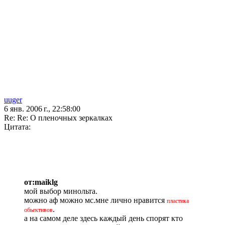
uuger
6 янв. 2006 г., 22:58:00
Re: Re: О пленочных зеркалках
Цитата:
от:maiklg
мой выбор минольта.
можно аф можно мс.мне лично нравится
пластика
.
обьективов
а на самом деле здесь каждый день спорят кто