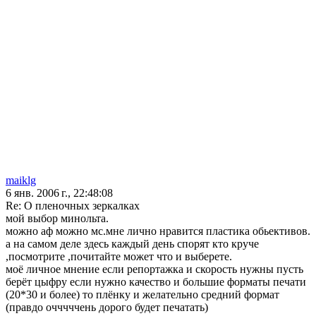
maiklg
6 янв. 2006 г., 22:48:08
Re: О пленочных зеркалках
мой выбор минольта.
можно аф можно мс.мне лично нравится пластика обьективов.
а на самом деле здесь каждый день спорят кто круче
,посмотрите ,почитайте может что и выберете.
моё личное мнение если репортажка и скорость нужны пусть
берёт цыфру если нужно качество и большие форматы печати
(20*30 и более) то плёнку и желательно средний формат
(правдо очччччень дорого будет печатать)