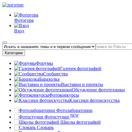
Фотогора
Вход
Категории
Форумы
Галерея фотографий
Сообщества
Барахолка
Выставки и проекты
Обсуждение фототехники
Фотоконкурсы
Классики фотоискусства
Фотолаборатории
NEW
Фотостудии
Школы фотографий
Словарь