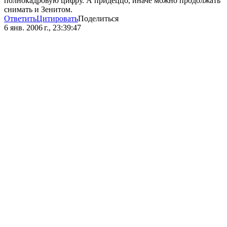
полнокадровую цифру. А придеццо, иначе можно продолжать
снимать и Зенитом.
Ответить
Цитировать
Поделиться
6 янв. 2006 г., 23:39:47