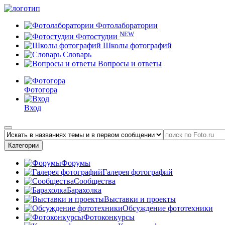
Фотолаборатории
NEW
Фотостудии
Школы фотографий
Словарь
Вопросы и ответы
Фотогора
Вход
Категории
Форумы
Галерея фотографий
Сообщества
Барахолка
Выставки и проекты
Обсуждение фототехники
Фотоконкурсы