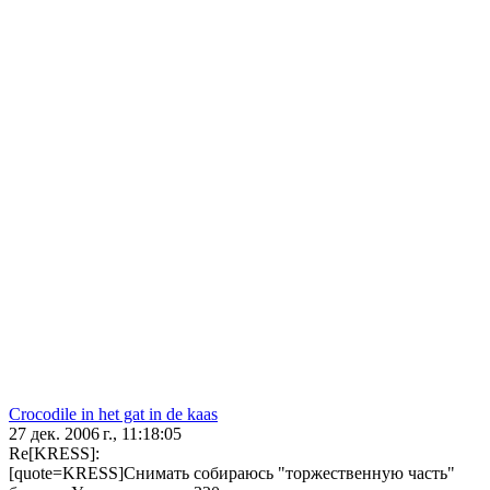
Crocodile in het gat in de kaas
27 дек. 2006 г., 11:18:05
Re[KRESS]:
[quote=KRESS]Снимать собираюсь "торжественную часть"