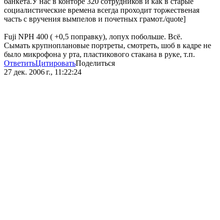
банкета.У нас в конторе 320 сотрудников и как в старые
социалистические времена всегда проходит торжественая
часть с вручения вымпелов и почетных грамот./quote]
Fuji NPH 400 ( +0,5 поправку), лопух побольше. Всё.
Сымать крупноплановые портреты, смотреть, шоб в кадре не
было микрофона у рта, пластикового стакана в руке, т.п.
Ответить
Цитировать
Поделиться
27 дек. 2006 г., 11:22:24