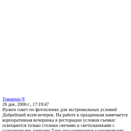
Товарищ-Ч
26 дек. 2006 г., 17:19:47
Нужен совет по фотопленке для экстримальных условий
Добрейший всем вечерок. На работе к праздникам намечается
корпоративная вечеринка в ресторации условия съемки:
освещаются только столики свечами и светильниками с
галогеновыми лампами.Танц пол освещается галогеновыми