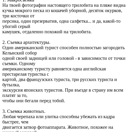
На твоей фотографии настоящего трилобита на пляже видна
кучка мокрого песка из кошачей уборной, десяток окурков,
три косточки от
персика, один презерватив, одна салфетка... и да, какой-то
убогий серый
камушек, отдаленно похожий на трилобита.
2. Съемка архитектуры.
Один американский турист способен полностью загородить
Кельнский собор
одной своей задницей или головой - в зависимости от точки
съемки. Одному
американскому туристу равняется одна английская
престарелая туристка с
картой, два французских туриста, три русских туриста и
бутылка,
экскурсия японских туристов. При въезде в страну им всем
платят за то,
чтобы они бегали перед тобой.
3. Съемка животных.
Любая черепаха или улитка способны убежать из кадра
быстрее, чем
двигается затвор фотоаппарата. Животное, похожее на