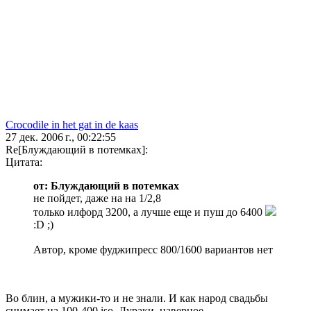
Crocodile in het gat in de kaas
27 дек. 2006 г., 00:22:55
Re[Блуждающий в потемках]:
Цитата:
от: Блуждающий в потемках
не пойдет, даже на на 1/2,8
только илфорд 3200, а лучше еще и пуш до 6400
:D ;)
Автор, кроме фуджипресс 800/1600 вариантов нет
Во блин, а мужики-то и не знали. И как народ свадьбы
снимает на 100-400 iso. Дураки, наверное.