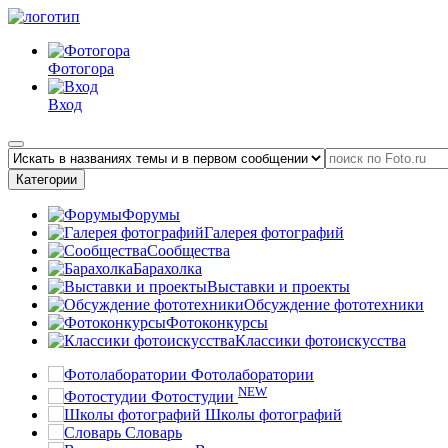
Фотогора
Вход
Категории
Форумы
Галерея фотографий
Сообщества
Барахолка
Выставки и проекты
Обсуждение фототехники
Фотоконкурсы
Классики фотоискусства
Фотолаборатории
NEW
Фотостудии
Школы фотографий
Словарь