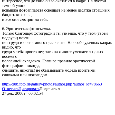
интересное, что должно было оказаться в кадре. На пустой
темной улице
вспышка фотоаппарата освещает не менее десятка страшных
бандитских харь,
и все они смотрят на тебя.
6. Эротическая фотосъемка.
Только благодаря фотографии ты узнаешь, что у тебя (твоей
подруги) почти
нет груди и очень много целлюлита. На особо удачных кадрах
видно, что
груди у тебя просто нет, зато на животе умещается целых
восемь с
половиной складочек. Главное правило эротической
фотографии: никогда,
слышите, никогда! не обмазывайте модель взбитыми
сливками или шоколадом.
http://club.foto.ru/gallery/photos/author.php?author_id=78663
Ответить
Цитировать
Поделиться
27 дек. 2006 г., 00:02:54