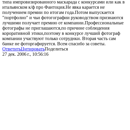
типа импровизированного маскарада с конкурсами или как в
итальянском к/ф про Фантоция.Не явка карается не
получением премии по итогам года.Потом выпускается
"портфолио" и чьи фотогографии руководством признаются
лучшими получает премию от компании.Профессиональные
фотографы не приглашаются,по причине соблюдения
короративной этики,поэтому в конкурсе лучший фотограф
компании участвуют только сотруднки. Вторая часть сам
банке не фоторгафируется. Всем спасибо за советы.
Ответить
Цитировать
Поделиться
27 дек. 2006 г., 10:56:16