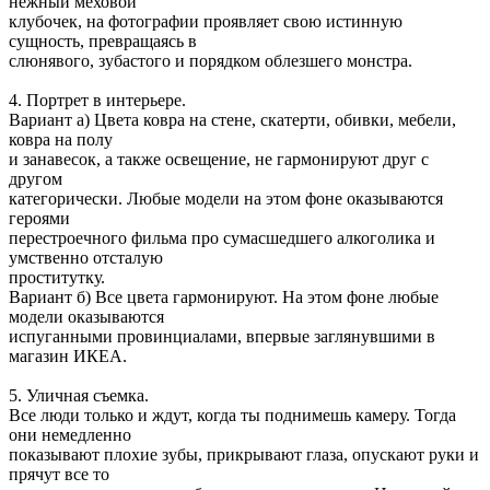
нежный меховой
клубочек, на фотографии проявляет свою истинную
сущность, превращаясь в
слюнявого, зубастого и порядком облезшего монстра.
4. Портрет в интерьере.
Вариант а) Цвета ковра на стене, скатерти, обивки, мебели,
ковра на полу
и занавесок, а также освещение, не гармонируют друг с
другом
категорически. Любые модели на этом фоне оказываются
героями
перестроечного фильма про сумасшедшего алкоголика и
умственно отсталую
проститутку.
Вариант б) Все цвета гармонируют. На этом фоне любые
модели оказываются
испуганными провинциалами, впервые заглянувшими в
магазин ИКЕА.
5. Уличная съемка.
Все люди только и ждут, когда ты поднимешь камеру. Тогда
они немедленно
показывают плохие зубы, прикрывают глаза, опускают руки и
прячут все то