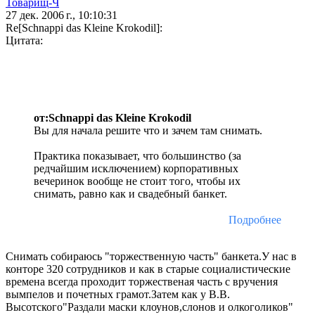
Товарищ-Ч
27 дек. 2006 г., 10:10:31
Re[Schnappi das Kleine Krokodil]:
Цитата:
от:Schnappi das Kleine Krokodil
Вы для начала решите что и зачем там снимать.
Практика показывает, что большинство (за
редчайшим исключением) корпоративных
вечеринок вообще не стоит того, чтобы их
снимать, равно как и свадебный банкет.
Подробнее
Снимать собираюсь "торжественную часть" банкета.У нас в
конторе 320 сотрудников и как в старые социалистические
времена всегда проходит торжественая часть с вручения
вымпелов и почетных грамот.Затем как у В.В.
Высотского"Раздали маски клоунов,слонов и олкоголиков"