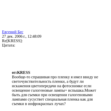
Евгений Бес
27 дек. 2006 г., 12:48:09
Re[KRESS]:
Цитата:
от:KRESS
Вообще-то спрашивая про пленку я имел ввиду не
светочувствительность пленки, а будут ли
искажения цветопередачи на фотоснимке если
освещение галогеновые лампы+ вспышка.Может
быть для съемки при освещении галогеновыми
лампами сусуствет специальная пленка как для
съемки в инфрокрасных лучах?