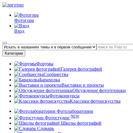
Фотогора
Вход
Категории
Форумы
Галерея фотографий
Сообщества
Барахолка
Выставки и проекты
Обсуждение фототехники
Фотоконкурсы
Классики фотоискусства
Фотолаборатории
NEW
Фотостудии
Школы фотографий
Словарь