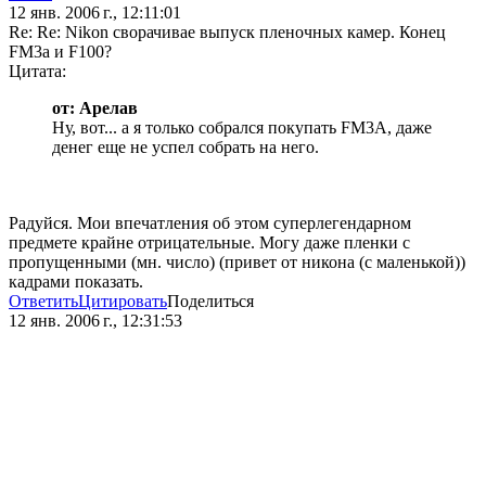
12 янв. 2006 г., 12:11:01
Re: Re: Nikon сворачивае выпуск пленочных камер. Конец
FM3a и F100?
Цитата:
от: Арелав
Ну, вот... а я только собрался покупать FM3A, даже
денег еще не успел собрать на него.
Радуйся. Мои впечатления об этом суперлегендарном
предмете крайне отрицательные. Могу даже пленки с
пропущенными (мн. число) (привет от никона (с маленькой))
кадрами показать.
Ответить
Цитировать
Поделиться
12 янв. 2006 г., 12:31:53