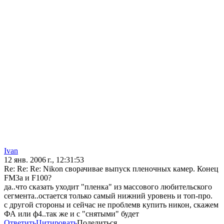
Ivan
12 янв. 2006 г., 12:31:53
Re: Re: Re: Nikon сворачивае выпуск пленочных камер. Конец
FM3a и F100?
да..что сказать уходит "пленка" из массового любительского
сегмента..остается только самый нижний уровень и топ-про.
с другой стороны и сейчас не проблемв купить никон, скажем
ФА или ф4..так же и с "снятыми" будет
Ответить
Цитировать
Поделиться