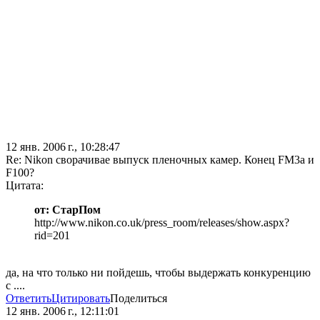
12 янв. 2006 г., 10:28:47
Re: Nikon сворачивае выпуск пленочных камер. Конец FM3a и
F100?
Цитата:
от: СтарПом
http://www.nikon.co.uk/press_room/releases/show.aspx?
rid=201
да, на что только ни пойдешь, чтобы выдержать конкуренцию
с ....
Ответить
Цитировать
Поделиться
12 янв. 2006 г., 12:11:01