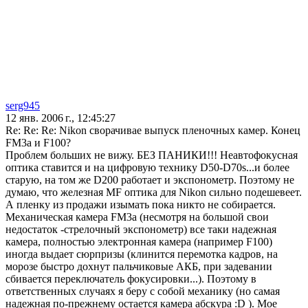
serg945
12 янв. 2006 г., 12:45:27
Re: Re: Re: Nikon сворачивае выпуск пленочных камер. Конец
FM3a и F100?
Проблем больших не вижу. БЕЗ ПАНИКИ!!! Неавтофокусная
оптика ставится и на цифровую технику D50-D70s...и более
старую, на том же D200 работает и экспонометр. Поэтому не
думаю, что железная MF оптика для Nikon сильно подешевеет.
А пленку из продажи изымать пока никто не собирается.
Механическая камера FM3a (несмотря на большой свои
недостаток -стрелочный экспонометр) все таки надежная
камера, полностью электронная камера (например F100)
иногда выдает сюрпризы (клинится перемотка кадров, на
морозе быстро дохнут пальчиковые АКБ, при задевании
сбивается переключатель фокусировки...). Поэтому в
ответственных случаях я беру с собой механику (но самая
надежная по-прежнему остается камера абскура :D ). Мое