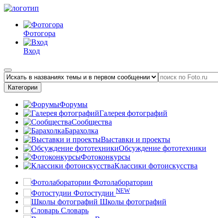
Фотогора
Вход
Категории
Форумы
Галерея фотографий
Сообщества
Барахолка
Выставки и проекты
Обсуждение фототехники
Фотоконкурсы
Классики фотоискусства
Фотолаборатории
NEW
Фотостудии
Школы фотографий
Словарь