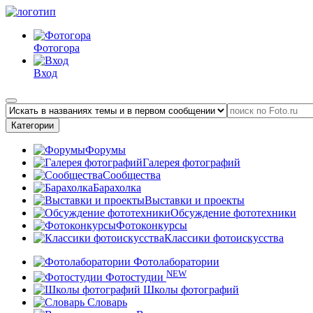
Фотогора
Вход
Категории
Форумы
Галерея фотографий
Сообщества
Барахолка
Выставки и проекты
Обсуждение фототехники
Фотоконкурсы
Классики фотоискусства
Фотолаборатории
NEW
Фотостудии
Школы фотографий
Словарь