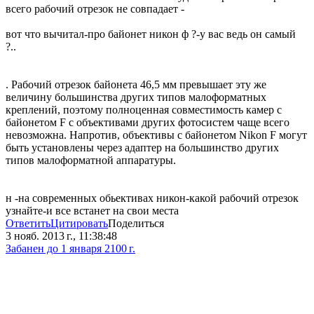
всего рабочий отрезок не совпадает -
вот что вычитал-про байонет никон ф ?-у вас ведь он самый
?..
. Рабочий отрезок байонета 46,5 мм превышает эту же
величину большинства других типов малоформатных
креплений, поэтому полноценная совместимость камер с
байонетом F с объективами других фотосистем чаще всего
невозможна. Напротив, объективы с байонетом Nikon F могут
быть установлены через адаптер на большинство других
типов малоформатной аппаратуры.
н -на современных обьективах никон-какой рабочий отрезок
узнайте-и все встанет на свои места
Ответить
Цитировать
Поделиться
3 нояб. 2013 г., 11:38:48
Забанен до 1 января 2100 г.