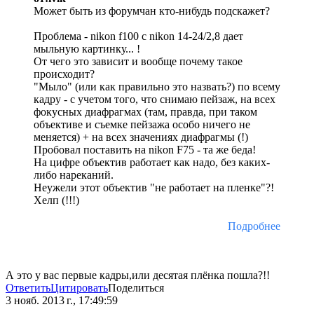
Может быть из форумчан кто-нибудь подскажет?
Проблема - nikon f100 c nikon 14-24/2,8 дает
мыльную картинку... !
От чего это зависит и вообще почему такое
происходит?
"Мыло" (или как правильно это назвать?) по всему
кадру - с учетом того, что снимаю пейзаж, на всех
фокусных диафрагмах (там, правда, при таком
объективе и съемке пейзажа особо ничего не
меняется) + на всех значениях диафрагмы (!)
Пробовал поставить на nikon F75 - та же беда!
На цифре объектив работает как надо, без каких-
либо нареканий.
Неужели этот объектив "не работает на пленке"?!
Хелп (!!!)
Подробнее
А это у вас первые кадры,или десятая плёнка пошла?!!
Ответить
Цитировать
Поделиться
3 нояб. 2013 г., 17:49:59