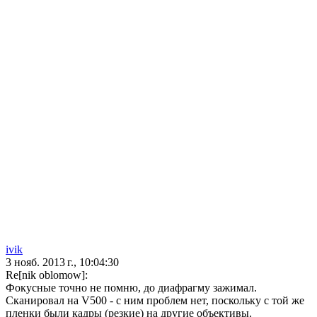
ivik
3 нояб. 2013 г., 10:04:30
Re[nik oblomow]:
Фокусные точно не помню, до диафрагму зажимал.
Сканировал на V500 - с ним проблем нет, поскольку с той же
пленки были кадры (резкие) на другие объективы.