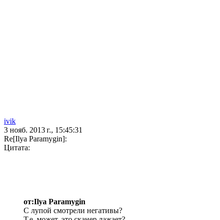
ivik
3 нояб. 2013 г., 15:45:31
Re[Ilya Paramygin]:
Цитата:
от:Ilya Paramygin
С лупой смотрели негативы?
Т.е. может, это сканер лажает?