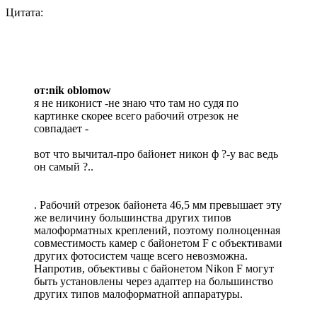
Цитата:
от:nik oblomow
я не никонист -не знаю что там но судя по
картинке скорее всего рабочий отрезок не
совпадает -
вот что вычитал-про байонет никон ф ?-у вас ведь
он самый ?..
. Рабочий отрезок байонета 46,5 мм превышает эту
же величину большинства других типов
малоформатных креплений, поэтому полноценная
совместимость камер с байонетом F с объективами
других фотосистем чаще всего невозможна.
Напротив, объективы с байонетом Nikon F могут
быть установлены через адаптер на большинство
других типов малоформатной аппаратуры.