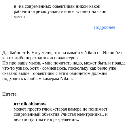
н -на современных обьективах никон-какой
рабочий отрезок узнайте-и все встанет на свои
места
Подробнее
Да, байонет F. Но у меня, что называется Nikon на Nikon без
каких либо переходников и адаптеров.
Но про вашу мысль - мне почитать надо, может быть и правда
что-то узнаю, хотя - сомневаюсь, поскольку как было уже
сказано выше - объективы с этим байонетом должны
подходить к любым камерам Nikon.
Цитата:
от: nik oblomow
может просто глюк -старая камера не понимает
современный обьектив ?чистая электроника.. и
дело допустим не в разрешении..