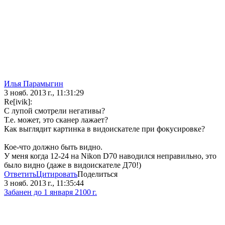
Илья Парамыгин
3 нояб. 2013 г., 11:31:29
Re[ivik]:
С лупой смотрели негативы?
Т.е. может, это сканер лажает?
Как выглядит картинка в видоискателе при фокусировке?
Кое-что должно быть видно.
У меня когда 12-24 на Nikon D70 наводился неправильно, это
было видно (даже в видоискателе Д70!)
Ответить
Цитировать
Поделиться
3 нояб. 2013 г., 11:35:44
Забанен до 1 января 2100 г.