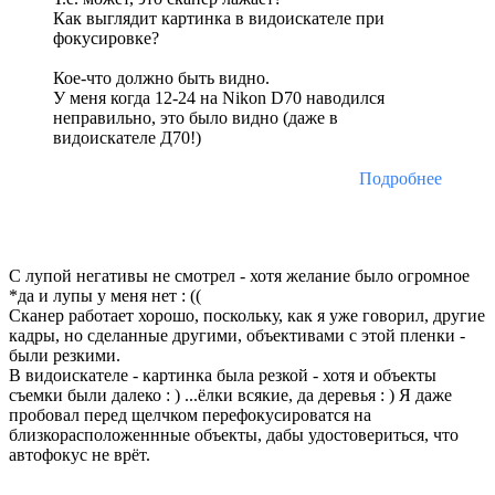
Как выглядит картинка в видоискателе при
фокусировке?
Кое-что должно быть видно.
У меня когда 12-24 на Nikon D70 наводился
неправильно, это было видно (даже в
видоискателе Д70!)
Подробнее
С лупой негативы не смотрел - хотя желание было огромное
*да и лупы у меня нет : ((
Сканер работает хорошо, поскольку, как я уже говорил, другие
кадры, но сделанные другими, объективами с этой пленки -
были резкими.
В видоискателе - картинка была резкой - хотя и объекты
съемки были далеко : ) ...ёлки всякие, да деревья : ) Я даже
пробовал перед щелчком перефокусироватся на
близкорасположеннные объекты, дабы удостовериться, что
автофокус не врёт.