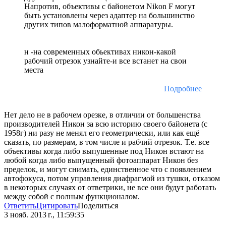
Напротив, объективы с байонетом Nikon F могут
быть установлены через адаптер на большинство
других типов малоформатной аппаратуры.
н -на современных обьективах никон-какой
рабочий отрезок узнайте-и все встанет на свои
места
Подробнее
Нет дело не в рабочем орезке, в отличии от большенства
производителей Никон за всю историю своего байонета (с
1958г) ни разу не менял его геометрически, или как ещё
сказать, по размерам, в том числе и рабчий отрезок. Т.е. все
объективы когда либо выпушенные под Никон встают на
любой когда либо выпущенный фотоаппарат Никон без
пределок, и могут снимать, единственное что с появлением
автофокуса, потом управления диафрагмой из тушки, отказом
в некоторых случаях от ответрики, не все они будут работать
между собой с полным функционалом.
Ответить
Цитировать
Поделиться
3 нояб. 2013 г., 11:59:35