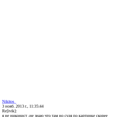
Nikitos_
3 нояб. 2013 г., 11:35:44
Re[ivik]:
я не никонист -не знаю что там но судя по картинке скорее