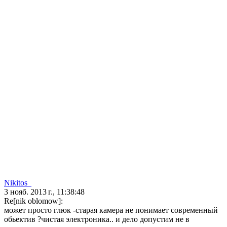
Nikitos_
3 нояб. 2013 г., 11:38:48
Re[nik oblomow]:
может просто глюк -старая камера не понимает современный
обьектив ?чистая электроника.. и дело допустим не в