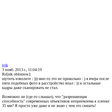
ivik
3 нояб. 2013 г., 11:04:19
Re[nik oblomow]:
шутить изволите : ))) мне-то это не прикольно : ) я вчера после
пяти подобных фото в расстройство впал : )) и остальные
кадры даже сканировать не стал.
Возможно ли (где-то слышал), что "разрешающая
способность" современных объективов неприемлема к пленке
35 мм? Я просто уже даже и не знаю с чем это связать!