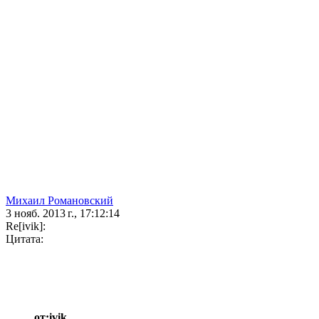
Михаил Романовский
3 нояб. 2013 г., 17:12:14
Re[ivik]:
Цитата:
от:ivik