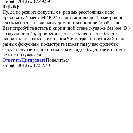
3 нояб. 2013 г., 17:49:59
Re[ivik]:
Ну, да на разных фокусных и разных расстояниях надо
пробовать. У меня МИР-24 на дистанциях до 4-5 метров не
очень мылит, а на дальних дистанциях полное безобразие.
Вы попробуйте встать к кирпичной стене (куда же без неё :D )
градусов под 45, прикрепите, что-то к ней на что будете
наводить резкозть с расстояния 5-6 метров и поснимайте на
разных фокусных, посмотрите может там у вас фрон/бэк
фокус получается, по стенке сразу видно будет, где кирпичи
резкие получаются.
Ответить
Цитировать
Поделиться
3 нояб. 2013 г., 17:52:49