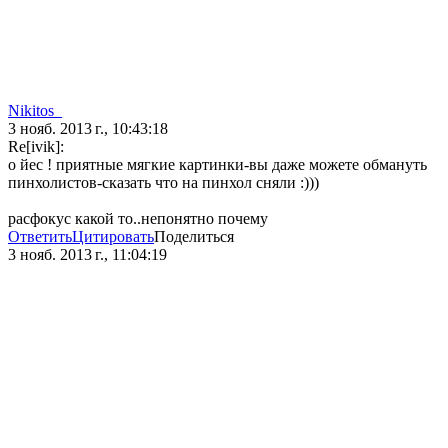
Nikitos_
3 нояб. 2013 г., 10:43:18
Re[ivik]:
о йес ! приятные мягкие картинки-вы даже можете обмануть
пинхолистов-сказать что на пинхол сняли :)))
расфокус какой то..непонятно почему
Ответить
Цитировать
Поделиться
3 нояб. 2013 г., 11:04:19