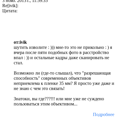
3 нояб. 2013 г., 11:59:35
Re[ivik]:
Цитата:
от:ivik
шутить изволите : ))) мне-то это не прикольно : ) я
вчера после пяти подобных фото в расстройство
впал : )) и остальные кадры даже сканировать не
стал.
Возможно ли (где-то слышал), что "разрешающая
способность" современных объективов
неприемлема к пленке 35 мм? Я просто уже даже и
не знаю с чем это связать!
Знатоки, вы где???!!! или мне уже не суждено
пользоваться этим объективом...
Подробнее