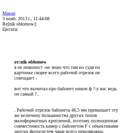
Макар
3 нояб. 2013 г., 11:44:08
Re[nik oblomow]:
Цитата:
от:nik oblomow
я не никонист -не знаю что там но судя по
картинке скорее всего рабочий отрезок не
совпадает -
вот что вычитал-про байонет никон ф ?-у вас ведь
он самый ?..
. Рабочий отрезок байонета 46,5 мм превышает эту
же величину большинства других типов
малоформатных креплений, поэтому полноценная
совместимость камер с байонетом F с объективами
других фотосистем чаще всего невозможна.