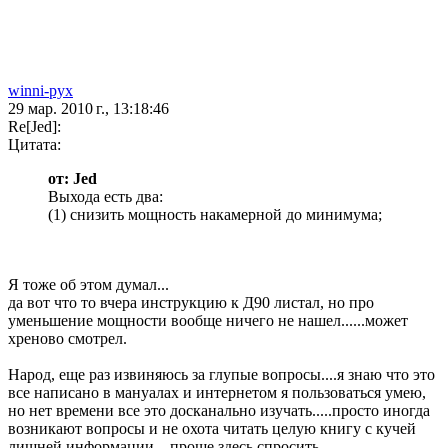
winni-pyx
29 мар. 2010 г., 13:18:46
Re[Jed]:
Цитата:
от: Jed
Выхода есть два:
(1) снизить мощность накамерной до минимума;
Я тоже об этом думал...
да вот что то вчера инструкцию к Д90 листал, но про
уменьшение мощности вообще ничего не нашел......может
хреново смотрел.
Народ, еще раз извиняюсь за глупые вопросы....я знаю что это
все написано в мануалах и интернетом я пользоваться умею,
но нет времени все это досканально изучать.....просто иногда
возникают вопросы и не охота читать целую книгу с кучей
лишней информации....проще здесь спросить.