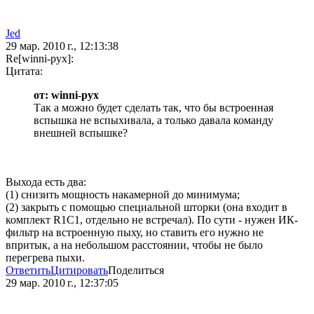
Jed
29 мар. 2010 г., 12:13:38
Re[winni-pyx]:
Цитата:
от: winni-pyx
Так а можно будет сделать так, что бы встроенная
вспышка не вспыхивала, а только давала команду
внешней вспышке?
Выхода есть два:
(1) снизить мощность накамерной до минимума;
(2) закрыть с помощью специальной шторки (она входит в
комплект R1C1, отдельно не встречал). По сути - нужен ИК-
фильтр на встроенную пыху, но ставить его нужно не
впритык, а на небольшом расстоянии, чтобы не было
перегрева пыхи.
Ответить
Цитировать
Поделиться
29 мар. 2010 г., 12:37:05