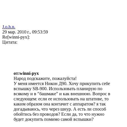
J.o.h.n.
29 мар. 2010 г., 09:53:59
Re[winni-pyx]:
Цитата:
от:winni-pyx
Народ подскажите, пожалуйста!
У меня имеется Никон Д90. Хочу прикупить себе
вспышку SB-900. Использовать планирую по
всякому и в "башмаке" и как внешнюю. Вопрос в
следующем: если ее использовать на штативе, то
каким образом она контачит с аппаратом? я так
догадываюсь, что через шнур. А есть ли способ
обойтись без проводов? Если да, то что нужно
будет докупить помимо самой вспышки?