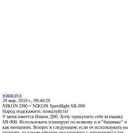
winni-pyx
29 мар. 2010 г., 09:40:29
NIKON D90 + NIKON Speedlight SB-900
Народ подскажите, пожалуйста!
У меня имеется Никон Д90. Хочу прикупить себе вспышку
SB-900. Использовать планирую по всякому и в "башмаке" и
как внешнюю. Вопрос в следующем: если ее использовать на
штативе, то каким образом она контачит с аппаратом? я так