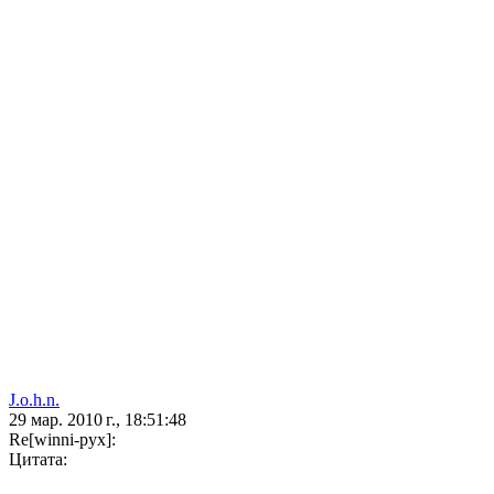
J.o.h.n.
29 мар. 2010 г., 18:51:48
Re[winni-pyx]:
Цитата: