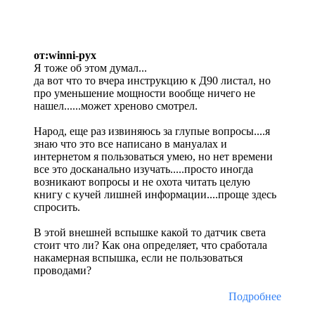
от:winni-pyx
Я тоже об этом думал...
да вот что то вчера инструкцию к Д90 листал, но
про уменьшение мощности вообще ничего не
нашел......может хреново смотрел.
Народ, еще раз извиняюсь за глупые вопросы....я
знаю что это все написано в мануалах и
интернетом я пользоваться умею, но нет времени
все это досканально изучать.....просто иногда
возникают вопросы и не охота читать целую
книгу с кучей лишней информации....проще здесь
спросить.
В этой внешней вспышке какой то датчик света
стоит что ли? Как она определяет, что сработала
накамерная вспышка, если не пользоваться
проводами?
Подробнее