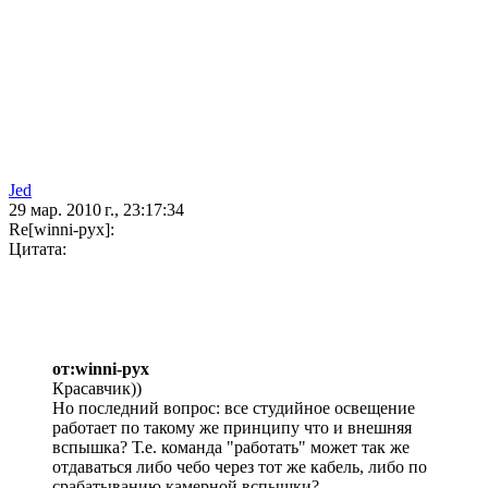
Jed
29 мар. 2010 г., 23:17:34
Re[winni-pyx]:
Цитата:
от:winni-pyx
Красавчик))
Но последний вопрос: все студийное освещение
работает по такому же принципу что и внешняя
вспышка? Т.е. команда "работать" может так же
отдаваться либо чебо через тот же кабель, либо по
срабатыванию камерной вспышки?