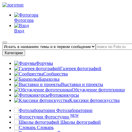
Фотогора
Вход
Категории
Форумы
Галерея фотографий
Сообщества
Барахолка
Выставки и проекты
Обсуждение фототехники
Фотоконкурсы
Классики фотоискусства
Фотолаборатории
NEW
Фотостудии
Школы фотографий
Словарь