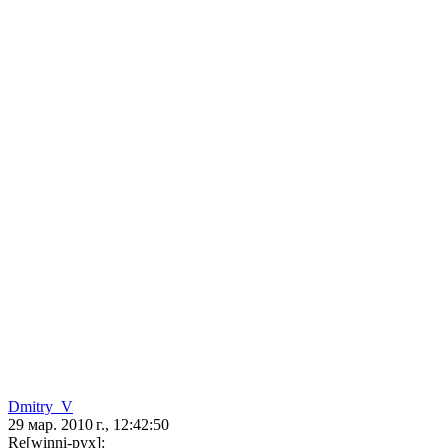
Dmitry_V
29 мар. 2010 г., 12:42:50
Re[winni-pyx]: