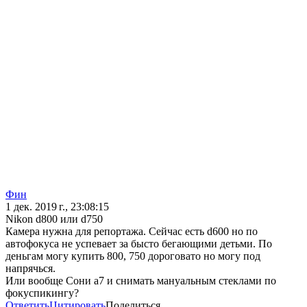
Фин
1 дек. 2019 г., 23:08:15
Nikon d800 или d750
Камера нужна для репортажа. Сейчас есть d600 но по
автофокуса не успевает за бысто бегающими детьми. По
деньгам могу купить 800, 750 дороговато но могу под
напрячься.
Или вообще Сони а7 и снимать мануальным стеклами по
фокуспикингу?
Ответить
Цитировать
Поделиться