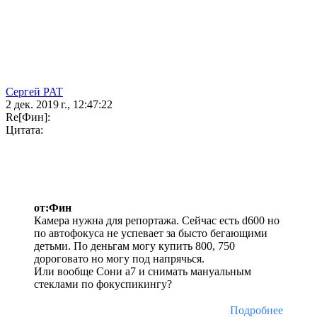
Сергей PAT
2 дек. 2019 г., 12:47:22
Re[Фин]:
Цитата:
от:Фин
Камера нужна для репортажа. Сейчас есть d600 но
по автофокуса не успевает за бысто бегающими
детьми. По деньгам могу купить 800, 750
дороговато но могу под напрячься.
Или вообще Сони а7 и снимать мануальным
стеклами по фокуспикингу?
Подробнее