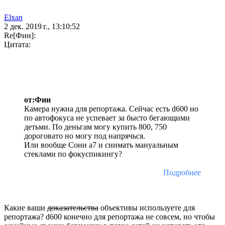
Elxan
2 дек. 2019 г., 13:10:52
Re[Фин]:
Цитата:
от:Фин
Камера нужна для репортажа. Сейчас есть d600 но
по автофокуса не успевает за бысто бегающими
детьми. По деньгам могу купить 800, 750
дороговато но могу под напрячься.
Или вообще Сони а7 и снимать мануальным
стеклами по фокуспикингу?
Подробнее
Какие ваши
доказательства
объективы используете для
репортажа? d600 конечно для репортажа не совсем, но чтобы