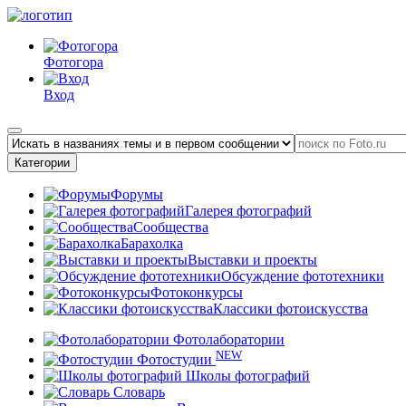
Фотогора
Вход
Категории
Форумы
Галерея фотографий
Сообщества
Барахолка
Выставки и проекты
Обсуждение фототехники
Фотоконкурсы
Классики фотоискусства
Фотолаборатории
NEW
Фотостудии
Школы фотографий
Словарь