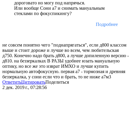
дороговато но могу под напрячься.
Или вообще Сони а7 и снимать мануальным
стеклами по фокуспикингу?
Подробнее
не совсем понятно чего "поднапрягаться", если д800 классом
выше и стоит дороже и лучше во всем, чем любительская
д750. Конечно надо брать д800, а лучше допиленную версию -
д810. на беззеркалках В РАЗЫ удобнее юзать мануальную
оптику, но все же это изврат ИМХО и лучше купить
нормальную автофокусную. первая а7 - тормозная и древняя
беззеркалка, у сони если что и брать, то не ниже а7м3
Ответить
Цитировать
Поделиться
2 дек. 2019 г., 07:28:56