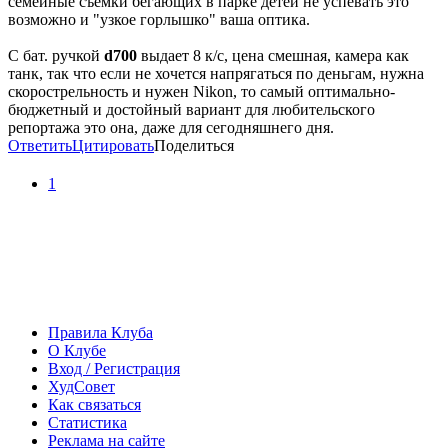
семейные съемки бегающих в парке детей не успевать это
возможно и "узкое горлышко" ваша оптика.
С бат. ручкой
d700
выдает 8 к/с, цена смешная, камера как
танк, так что если не хочется напрягаться по деньгам, нужна
скорострельность и нужен Nikon, то самый оптимально-
бюджетный и достойный вариант для любительского
репортажа это она, даже для сегодняшнего дня.
Ответить
Цитировать
Поделиться
1
Правила Клуба
О Клубе
Вход / Регистрация
ХудСовет
Как связаться
Статистика
Реклама на сайте