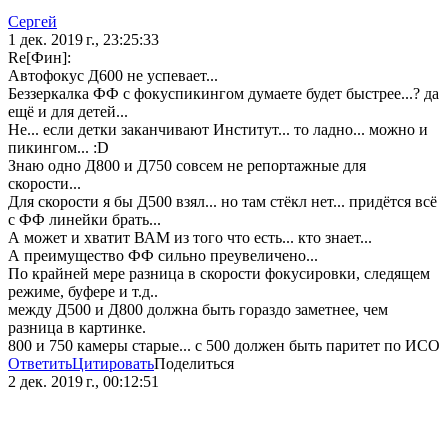
Сергей
1 дек. 2019 г., 23:25:33
Re[Фин]:
Автофокус Д600 не успевает...
Беззеркалка ФФ с фокуспикингом думаете будет быстрее...? да
ещё и для детей...
Не... если детки заканчивают Институт... то ладно... можно и
пикингом... :D
Знаю одно Д800 и Д750 совсем не репортажные для
скорости...
Для скорости я бы Д500 взял... но там стёкл нет... придётся всё
с ФФ линейки брать...
А может и хватит ВАМ из того что есть... кто знает...
А преимущество ФФ сильно преувеличено...
По крайней мере разница в скорости фокусировки, следящем
режиме, буфере и т.д..
между Д500 и Д800 должна быть гораздо заметнее, чем
разница в картинке.
800 и 750 камеры старые... с 500 должен быть паритет по ИСО
Ответить
Цитировать
Поделиться
2 дек. 2019 г., 00:12:51