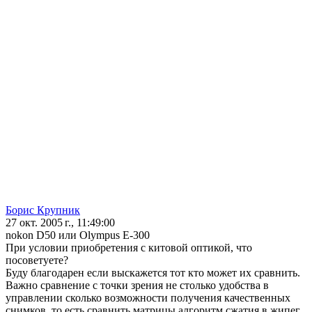
Борис Крупник
27 окт. 2005 г., 11:49:00
nokon D50 или Olympus E-300
При условии приобретения с китовой оптикой, что
посоветуете?
Буду благодарен если выскажется тот кто может их сравнить.
Важно сравнение с точки зрения не столько удобства в
управлении сколько возможности получения качественных
снимков. то есть сравнить матрицы алгоритм сжатия в жипег