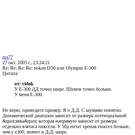
rus77
27 окт. 2005 г., 23:24:21
Re: Re: Re: Re: nokon D50 или Olympus E-300
Цитата:
от: vidok
У Е-300 ДД точно шире. Шумов точно больше.
У меня Е-300.
Не верю, приведите пример. Я о Д.Д. С шумами понятно.
Динамический диапазон зависит от разиера потенциальной
&quot;ямы&quot; которая напрямую зависит от размера
отдельно взятага пиксела. У 50д ентат хренав пиксел больше,
чем у е300, значит и Д.Д. шире.