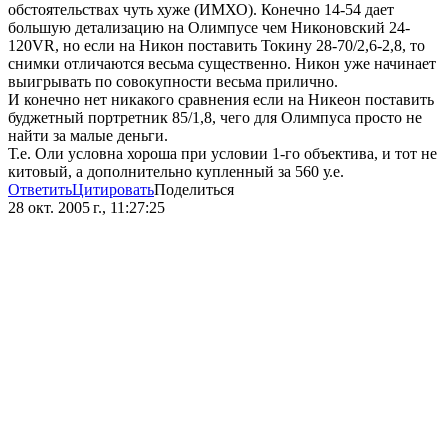
обстоятельствах чуть хуже (ИМХО). Конечно 14-54 дает
большую детализацию на Олимпусе чем Никоновский 24-
120VR, но если на Никон поставить Токину 28-70/2,6-2,8, то
снимки отличаются весьма существенно. Никон уже начинает
выигрывать по совокупности весьма прилично.
И конечно нет никакого сравнения если на Никеон поставить
буджетный портретник 85/1,8, чего для Олимпуса просто не
найти за малые деньги.
Т.е. Оли условна хороша при условии 1-го объектива, и тот не
китовый, а дополнительно купленный за 560 у.е.
Ответить
Цитировать
Поделиться
28 окт. 2005 г., 11:27:25