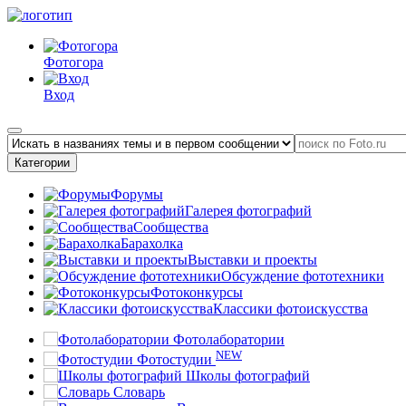
Фотогора
Вход
Категории
Форумы
Галерея фотографий
Сообщества
Барахолка
Выставки и проекты
Обсуждение фототехники
Фотоконкурсы
Классики фотоискусства
Фотолаборатории
NEW
Фотостудии
Школы фотографий
Словарь