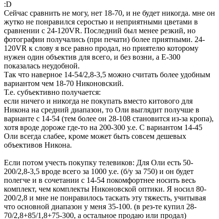
:D
Сейчас сравнить не могу, нет 18-70, и не будет никогда. мне он
жутко не понравился серостью и неприятными цветами в
сравнении с 24-120VR. Последний был менее резкий, но
фотографии получались (при печати) более приятными. 24-
120VR к слову я все равно продал, но приятелю которому
нужен один объектив для всего, и без возни, а E-300
показалась неудобной.
Так что наверное 14-54/2,8-3,5 можно считать более удобным
вариантом чем 18-70 Никоновский.
Т.е. субъективно получается:
если ничего и никогда не покупать вместо китового для
Никона на средний диапазон, то Оли выглядит получше в
варианте с 14-54 (тем более он 28-108 становится из-за кропа),
хотя вроде дороже где-то на 200-300 у.е. С вариантом 14-45
Оли всегда слабее, кроме может быть совсем дешевых
объективов Никона.
Если потом учесть покупку телевиков: Для Оли есть 50-
200/2,8-3,5 вроде всего за 1000 у.е. (б/у за 750) и он будет
полегче и в сочетании с 14-54 покомфортнее носить весь
комплект, чем комплекты Никоновской оптики. Я носил 80-
200/2,8 и мне не понравилось таскать эту тяжесть, учитывая
что основной диапазон у меня 35-100. (в рез-те купил 28-
70/2,8+85/1,8+75-300, а остальное продаю или продал)