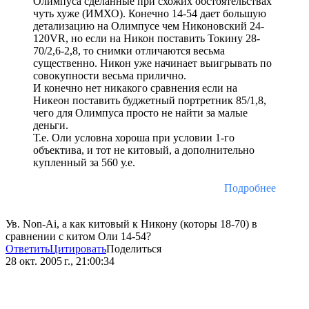
Олимпуса сделанные при схожих обстоятельствах
чуть хуже (ИМХО). Конечно 14-54 дает большую
детализацию на Олимпусе чем Никоновский 24-
120VR, но если на Никон поставить Токину 28-
70/2,6-2,8, то снимки отличаются весьма
существенно. Никон уже начинает выигрывать по
совокупности весьма прилично.
И конечно нет никакого сравнения если на
Никеон поставить буджетный портретник 85/1,8,
чего для Олимпуса просто не найти за малые
деньги.
Т.е. Оли условна хороша при условии 1-го
объектива, и тот не китовый, а дополнительно
купленный за 560 у.е.
Подробнее
Ув. Non-Ai, а как китовый к Никону (которы 18-70) в
сравнении с китом Оли 14-54?
Ответить
Цитировать
Поделиться
28 окт. 2005 г., 21:00:34