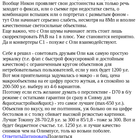
Вообще Никон проявляет свои достоинства как только речь
заходит о фиксах, или о съемке при недостатке света, о
комбинации вспышек или о портретах с размытым фоном -
тут Оли начинает серьезно слабеть, несмотря на 8Мп и вполне
качественные светосильные объективы.
Еще важно, что с Оли шумы начинают лезть стоит лишь
скорректировать РАВ на 1 в плюс. Уже становится неприятно.
Да и конвертеры С1 - похуже с Оли взаимодействуют.
Себе я решил - советовать друзьям Оли как самую простую
зеркалку (т.е. ф/ап с быстрой фокусировкой и достойным
качеством) с ограниченным кругом объективов для
нетребовательных пользователей, если у них будет 1200 у.е.
Вот моя приятельница задумалась о макро - и бац, цена
макрообъектива на ее цифру просто жуткая, а я спокойно за
200-500 у.е. выберу из 4-6 вариантов.
Поэтому если есть желание думать о перспективе - D70 в б/у
режиме с остатками гарантии (и сразу в Сивму для
&quot;настройки&quot;) - это самое лучшее (max-650 у.е.).
Объектив по вкусу, но не полтинник, уж больно он на цифре
бестолков и с толку сбивает высокой резкостью картинки.
Лучше Токину 28-70/2,8 у.е. за 300 и 85/1,8 - тоже за 300. Вот и
будет бюджетное счастье. т.е. 1250 у.е. и лучше качество
снимков чем на Олимпусе, толь ко возьни поболее.
Ответить
Цитировать
Поделиться