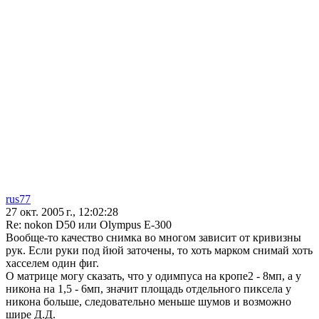
rus77
27 окт. 2005 г., 12:02:28
Re: nokon D50 или Olympus E-300
Вообще-то качество снимка во многом зависит от кривизны
рук. Если руки под йюй заточены, то хоть марком снимай хоть
хасселем один фиг.
О матрице могу сказать, что у одимпуса на кропе2 - 8мп, а у
никона на 1,5 - 6мп, значит площадь отдельного пиксела у
никона больше, следовательно меньше шумов и возможно
шире Д.Д.