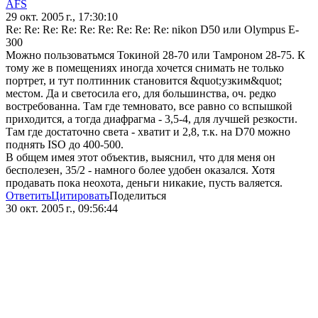
AFS
29 окт. 2005 г., 17:30:10
Re: Re: Re: Re: Re: Re: Re: Re: Re: nikon D50 или Olympus E-
300
Можно пользоватьмся Токиной 28-70 или Тамроном 28-75. К
тому же в помещениях иногда хочется снимать не только
портрет, и тут полтинник становится &quot;узким&quot;
местом. Да и светосила его, для большинства, оч. редко
востребованна. Там где темновато, все равно со вспышкой
приходится, а тогда диафрагма - 3,5-4, для лучшей резкости.
Там где достаточно света - хватит и 2,8, т.к. на D70 можно
поднять ISO до 400-500.
В общем имея этот объектив, выяснил, что для меня он
бесполезен, 35/2 - намного более удобен оказался. Хотя
продавать пока неохота, деньги никакие, пусть валяется.
Ответить
Цитировать
Поделиться
30 окт. 2005 г., 09:56:44